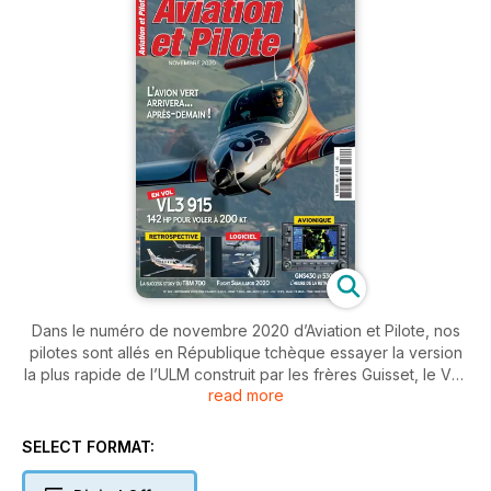
Dans le numéro de novembre 2020 d’Aviation et Pilote, nos
pilotes sont allés en République tchèque essayer la version
la plus rapide de l’ULM construit par les frères Guisset, le VL3
read more
915 iS, et ils en ont profité pour visiter les ateliers de JMB
Aircraft, à Choceň. Autre avion, autre catégorie, le TBM, dont
le 1000e exemplaire a été livré, c’était l’occasion de revenir
SELECT FORMAT:
sur les origines de cet appareil lancé dans les années
quatre-vingt. Et quel sera l’avion du futur ? Nous avons