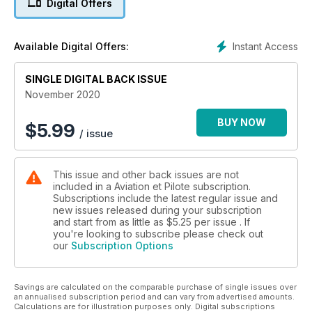
Digital Offers
enquêté sur quelques projets en cours, du côté de l’aviation
commerciale, mais aussi générale, mettant notamment en
œuvre l’hydrogène. En attendant, celles et ceux qui veulent
Instant Access
Available Digital Offers:
voler sur un maximum de machines peuvent toujours aller voir
du côté de Flight Simulator 2020, époustouflant par son
SINGLE DIGITAL BACK ISSUE
réalisme. La production des Garmin GNS430 et 530 est
arrêtée. Quel choix a le propriétaire : réparer ou changer de
November 2020
navigateur intégré ? Du côté de la navigation, Jeppesen a
changé le libellé de ses cartes IFR. Notre instructeur revient
BUY NOW
$
5.99
/ issue
sur la majoration des minimums opérationnels d’approche de
non-précision (2D), laissée en aviation générale à
l’appréciation de l’opérateur. L’époque veut aussi que nous
This issue and other back issues are not
parlions de conjoncture. Nous faisons un point sur le métier
included in a Aviation et Pilote subscription.
de pilote de ligne qui a encore de l’avenir, nous vous disons
Subscriptions include the latest regular issue and
pourquoi. Le Groupement des industriels et professionnels
new issues released during your subscription
de l’aviation générale a récemment tenu son assemblée
and start from as little as
$5.25
per issue . If
générale, découvrez quelles sont les inquiétudes des
you're looking to subscribe please check out
our
Subscription Options
acteurs du secteur et leurs plans d’action.
Savings are calculated on the comparable purchase of single issues over
an annualised subscription period and can vary from advertised amounts.
Calculations are for illustration purposes only. Digital subscriptions