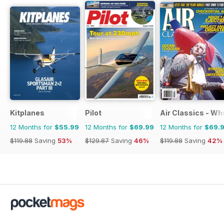
Kitplanes
Pilot
Air Classics - Wh
12 Months for
$55.99
12 Months for
$69.99
12 Months for
$69.
$119.88
Saving
53%
$129.87
Saving
46%
$119.88
Saving
42%