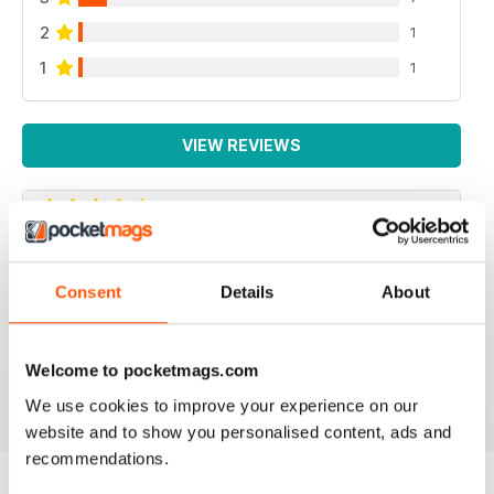
2
1
1
1
VIEW REVIEWS
AVIATION ET PILOTE
Consent
Details
About
Focussed on french pilots, french services and french
organisations, in which french speaking readers
outside France may not be interested at all.
Welcome to pocketmags.com
Reviewed 29 June 2020
We use cookies to improve your experience on our
website and to show you personalised content, ads and
recommendations.