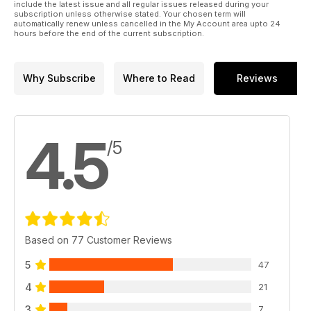
include the latest issue and all regular issues released during your
subscription unless otherwise stated. Your chosen term will
automatically renew unless cancelled in the My Account area upto 24
hours before the end of the current subscription.
Why Subscribe
Where to Read
Reviews
4.5
/5
Based on 77 Customer Reviews
5
47
4
21
3
7