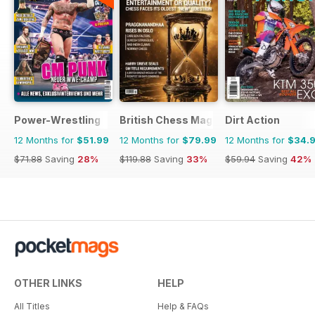
Power-Wrestling
British Chess Magazine
Dirt Action
12 Months for
$51.99
12 Months for
$79.99
12 Months for
$34.
$71.88
Saving
28%
$119.88
Saving
33%
$59.94
Saving
42%
OTHER LINKS
HELP
All Titles
Help & FAQs