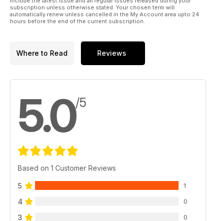
include the latest issue and all regular issues released during your
subscription unless otherwise stated. Your chosen term will
automatically renew unless cancelled in the My Account area upto 24
hours before the end of the current subscription.
Where to Read
Reviews
5.0
/5
Based on 1 Customer Reviews
5
1
4
0
3
0