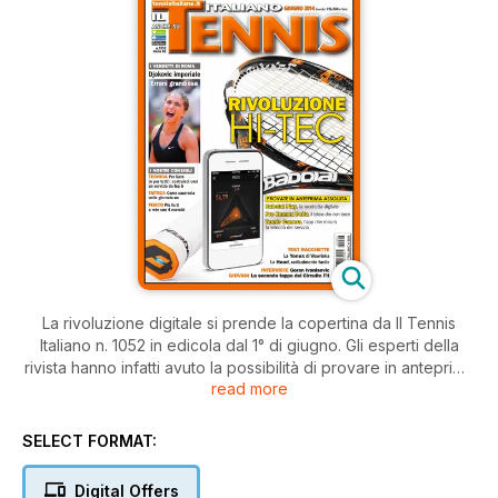
La rivoluzione digitale si prende la copertina da Il Tennis
Italiano n. 1052 in edicola dal 1° di giugno. Gli esperti della
rivista hanno infatti avuto la possibilità di provare in anteprima
read more
la Babolat Play, la racchetta “connessa”, dotata di un apposito
sensore nel manico in grado di rilevare e registrare il gioco
del suo utilizzatore. Durata e intensità di partite e allenamenti,
SELECT FORMAT:
tipo di colpo, potenza, tipo di effetto e perfino in quale zona
del piatto corde avviene l’impatto con la palla.
Digital Offers