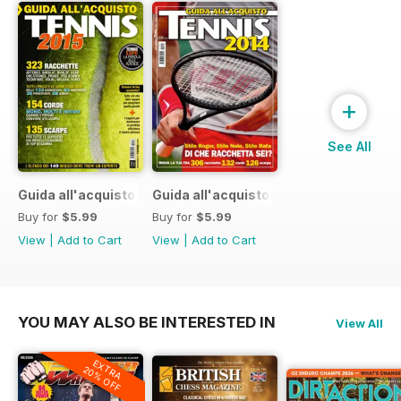
+
See All
Guida all'acquisto 2015
Guida all'acquisto 2014
Buy for
$5.99
Buy for
$5.99
View
|
Add to Cart
View
|
Add to Cart
YOU MAY ALSO BE INTERESTED IN
View All
EXTRA
20% OFF