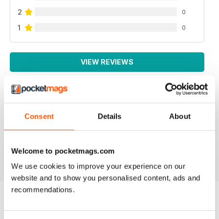
2
0
1
0
VIEW REVIEWS
LA MIGLIORE IN ITALIANO!
Consent
Details
About
Lo leggo da sempre, veramente ben fatto!
Welcome to pocketmags.com
Reviewed 26 November 2012
We use cookies to improve your experience on our
website and to show you personalised content, ads and
recommendations.
BACK ISSUES
View All