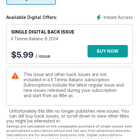
Tutta questa messe di informazioni viene poi scaricata “senza
fili” al proprio telefonino o tablet e…. Tutto quello che
Instant Access
Available Digital Offers:
succede poi lo potete leggere sul numero in uscita della più
antica rivista specializzata nel mondo (85° anno) che, sempre
SINGLE DIGITAL BACK ISSUE
in anteprima, presenta la nuova incredibile app, Tennis
Camera, sviluppata da due ingegneri italiani che trasforma
Il Tennis Italiano 6 2014
l’iPhone in un mini “Occhio di falco” in grado di misurare la
velocità del servizio ( e di vedere il punto dove la palla ha
BUY NOW
$
5.99
/ issue
rimbalzato).
This issue and other back issues are not
included in a Il Tennis Italiano subscription.
Subscriptions include the latest regular issue and
new issues released during your subscription
and start from as little as
Unfortunately this title no longer publishes new issues. You
can still buy back issues, or scroll down to view other titles
you might be interested in.
Savings are calculated on the comparable purchase of single issues over
an annualised subscription period and can vary from advertised amounts.
Calculations are for illustration purposes only. Digital subscriptions