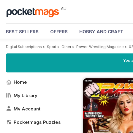
AU
BEST SELLERS
OFFERS
HOBBY AND CRAFT
Digital Subscriptions
>
Sport
>
Other
>
Power-Wrestling Magazine
>
02
You a
Home
My Library
My Account
Pocketmags Puzzles