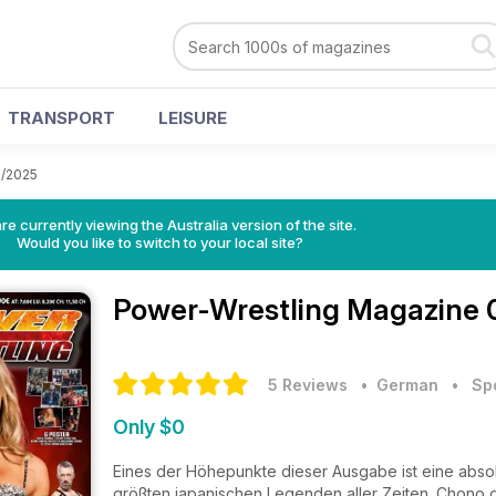
TRANSPORT
LEISURE
/2025
re currently viewing the Australia version of the site.
Would you like to switch to your local site?
Power-Wrestling Magazine
5 Reviews
• German
•
Sp
Only $0
Eines der Höhepunkte dieser Ausgabe ist eine absolu
größten japanischen Legenden aller Zeiten. Chono gib