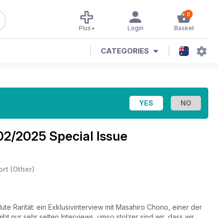
0
Plus+
Login
Basket
CATEGORIES
02/2025 Special Issue
ort
(
Other
)
te Rarität: ein Exklusivinterview mit Masahiro Chono, einer der
t nur sehr selten Interviews, umso stolzer sind wir, dass wir