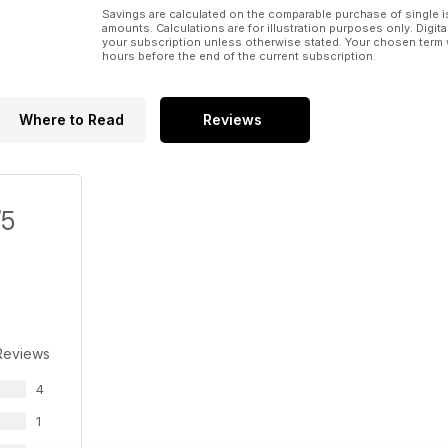
Savings are calculated on the comparable purchase of single i
amounts. Calculations are for illustration purposes only. Digita
your subscription unless otherwise stated. Your chosen term 
hours before the end of the current subscription.
Where to Read
Reviews
/5
Reviews
4
1