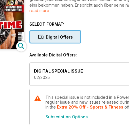
eins bekommen haben. Er spricht auch über seine 
read more
Ein weiterer Höhepunkt ist der Live-Bericht von TV T
Einschaltquoten sehr zufrieden. Fortsetzung also mö
SELECT FORMAT:
bitte unbedingt in der Mediathek an. Es war eine se
Leistung zeigten. Ich bin sicher, ihr werdet auch 
Digital Offers
Wir analysieren ausführlich den Start von RAW bei N
Zwar hat WWE für fünf Jahre fünf Milliarden Dollar e
Available Digital Offers:
Bleiben die Zuschauerzahlen so hoch wie im Free-
Auch gibt es natürlich einen ausführlichen Bericht 
DIGITAL SPECIAL ISSUE
Rückkehr einiger Legenden. Neben den wichtigsten
02/2025
Rückblick auf zehn Jahre New Day sowie ein Porträ
zudem einen Blick auf die emotionalsten Momente 
This special issue is not included in a Power
regular issue and new issues released during
in the
Extra 20% Off - Sports & Fitness
of
Subscription Options