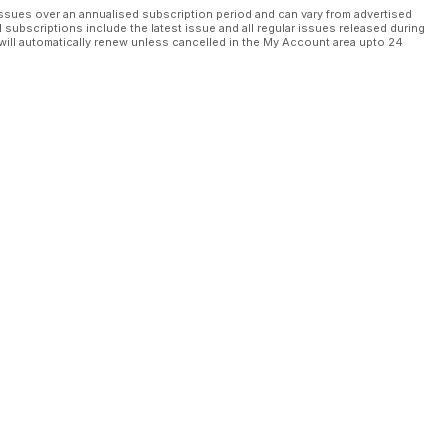
ssues over an annualised subscription period and can vary from advertised
l subscriptions include the latest issue and all regular issues released during
will automatically renew unless cancelled in the My Account area upto 24