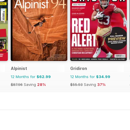
Alpinist
Gridiron
12 Months for
$62.99
12 Months for
$34.99
$87.96
Saving
28%
$55.93
Saving
37%