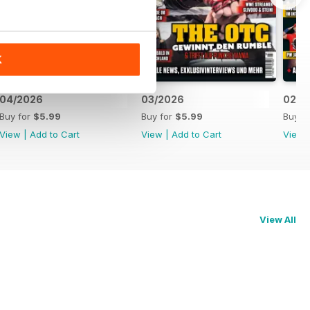
K
04/2026
03/2026
02/2
Buy for
$5.99
Buy for
$5.99
Buy f
View
|
Add to Cart
View
|
Add to Cart
View
View All