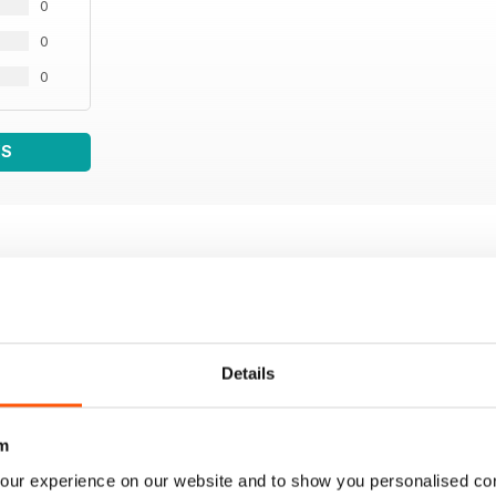
0
0
0
WS
Details
m
our experience on our website and to show you personalised co