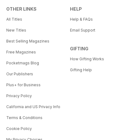
OTHER LINKS
HELP
All Titles
Help & FAQs
New Titles
Email Support
Best Selling Magazines
GIFTING
Free Magazines
How Gifting Works
Pocketmags Blog
Gifting Help
Our Publishers
Plus+ for Business
Privacy Policy
California and US Privacy Info
Terms & Conditions
Cookie Policy
My Privacy Choices