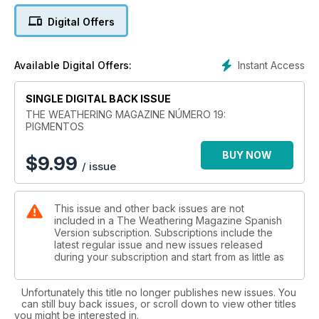
las técnicas y formas más innovadoras de aplicar este clásico
Digital Offers
medio. Desde las aplicaciones más sencillas como un ligero
empolvado en seco; pasando por el uso de pigmentos para
crear grasa realista, barro de aspecto auténtico, arena con
Instant Access
Available Digital Offers:
textura, óxido en las orugas y tubos de escape; hasta
terminar con una gran variedad de efectos de musgo, moho
SINGLE DIGITAL BACK ISSUE
y otra vegetación. Y por supuesto mucho más... Como
siempre se explica todo con detallados artículos paso a paso
THE WEATHERING MAGAZINE NÚMERO 19:
PIGMENTOS
y se ilustra cada técnica con fotos de gran calidad y
descripciones concisas, obra de algunos de los mejores
BUY NOW
modelistas mundiales. Impresa en papel brillante de alta
$
9.99
/ issue
calidad, TWM es una obra de coleccionista llena a rebosar
de técnicas útiles y una gran fuente de inspiración.
This issue and other back issues are not
included in a The Weathering Magazine Spanish
Version subscription. Subscriptions include the
latest regular issue and new issues released
during your subscription and start from as little as
Unfortunately this title no longer publishes new issues. You
can still buy back issues, or scroll down to view other titles
you might be interested in.