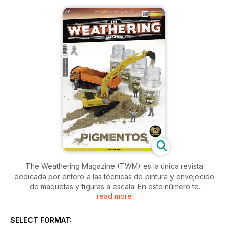
The Weathering Magazine (TWM) es la única revista
dedicada por entero a las técnicas de pintura y envejecido
de maquetas y figuras a escala. En este número te
read more
mostraremos la amplia variedad de enfoques diferentes que
existen a la hora de aplicar pigmentos. Con detalladas
instrucciones paso a paso, iremos explorando los diferentes
SELECT FORMAT:
tipos de fijadores y aglutinantes que puedes usar así como