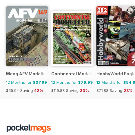
Meng AFV Modeller
Continental Modeller
HobbyWorld Engli
12 Months for
$37.99
12 Months for
$79.99
12 Months for
$54.
$65.94
Saving
42%
$119.88
Saving
33%
$71.88
Saving
23%