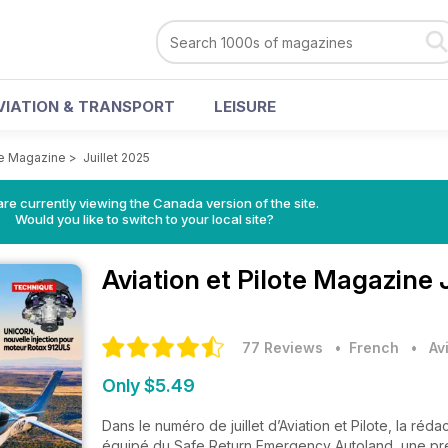
VIATION & TRANSPORT
LEISURE
ote Magazine
>
Juillet 2025
re currently viewing the Canada version of the site.
Would you like to switch to your local site?
Aviation et Pilote Magazine
77 Reviews
• French
•
Av
Only $5.49
Dans le numéro de juillet d’Aviation et Pilote, la r
équipé du Safe Return Emergency Autoland, une prem