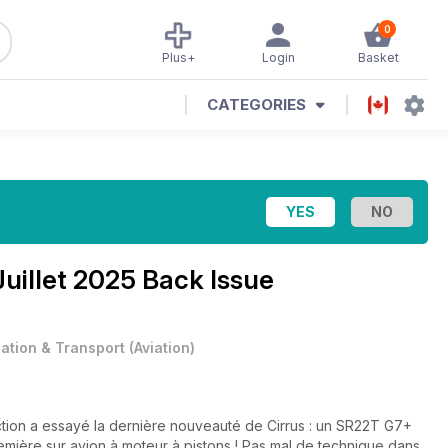
0
Plus+
Login
Basket
CATEGORIES
Juillet 2025 Back Issue
iation & Transport
(
Aviation
)
édaction a essayé la dernière nouveauté de Cirrus : un SR22T G7+
ière sur avion à moteur à pistons ! Pas mal de technique dans