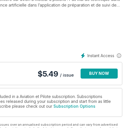
ce artificielle dans l’application de préparation et de suivi de
du kit injection, conçu par Unicorn Aviation, pour moteurs Rotax
sons ce qui s’est passé à l’édition 2025 de France Air Expo et
avons également interviewé le directeur des vols du Roissy
t l’on peut faire voler 80 avions durant 5h50 de démonstrations
it rêver et c’est aussi ce qu’a partagé Lucas en emmenant sa
bes, depuis le ciel. Pari gagné.
e personnels, au point de menacer l’aviation générale. Les
Instant Access
 pénurique parmi d’autres est le chaudronnier aéronautique :
$
5.49
BUY NOW
/ issue
uded in a Aviation et Pilote subscription. Subscriptions
es released during your subscription and start from as little
ubscribe please check out our
Subscription Options
ssues over an annualised subscription period and can vary from advertised