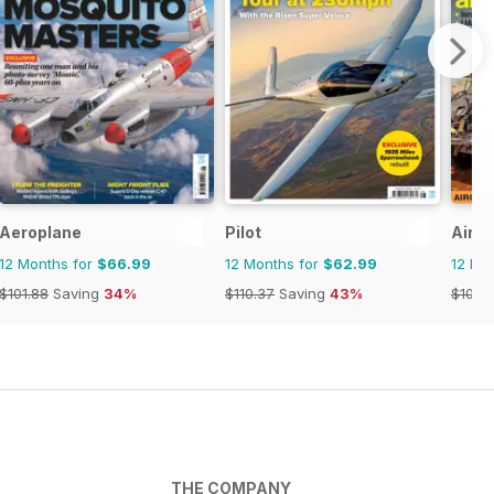
Aeroplane
Pilot
AirFo
12 Months for
$66.99
12 Months for
$62.99
12 Mo
$101.88
Saving
34%
$110.37
Saving
43%
$101.8
THE COMPANY