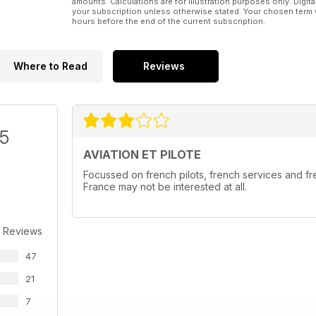
amounts. Calculations are for illustration purposes only. Digita
your subscription unless otherwise stated. Your chosen term 
hours before the end of the current subscription.
Where to Read
Reviews
/5
AVIATION ET PILOTE
Focussed on french pilots, french services and fr
France may not be interested at all.
 Reviews
47
21
7