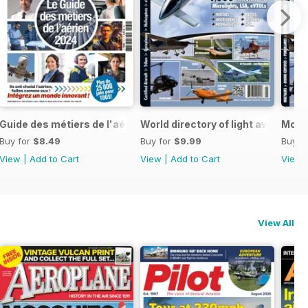
2025
Guide des métiers de l'aérien 2024
World directory of light aviation (
Mondi
Buy for
$8.49
Buy for
$9.99
Buy f
View
|
Add to Cart
View
|
Add to Cart
View
View All