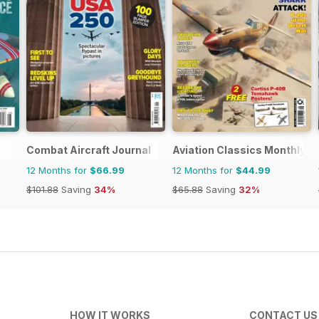
Combat Aircraft Journal
Aviation Classics Monthly
12 Months for
$66.99
12 Months for
$44.99
$101.88
Saving
34%
$65.88
Saving
32%
HOW IT WORKS
CONTACT US