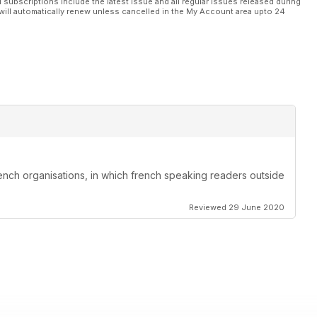
l subscriptions include the latest issue and all regular issues released during
will automatically renew unless cancelled in the My Account area upto 24
ench organisations, in which french speaking readers outside
Reviewed 29 June 2020