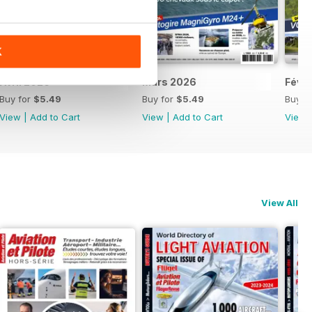
K
Avril 2026
Mars 2026
Févri
Buy for
$5.49
Buy for
$5.49
Buy f
View
|
Add to Cart
View
|
Add to Cart
View
View All