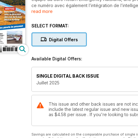
ce numéro avec également l’intégration de l’intelligen
read more
navigation Air Navigation ou encore la présentation 
équipés d’un double carburateur.
Les salons aéronautiques se succèdent. Nous vous di
SELECT FORMAT:
les débuts du Salon international du Bourget. Nous 
Meaux Airshow, Michel Geindre, qui explique commen
Digital Offers
aériennes et que tout se déroule bien. L’aviation fa
famille en Guadeloupe découvrir l’archipel des Caraï
Le secteur de l’aérien connaît une pénurie sévère d
Available Digital Offers:
autres secteurs sont également concernés. Un métier
Alexandre témoigne sur son parcours.
SINGLE DIGITAL BACK ISSUE
Juillet 2025
This issue and other back issues are not incl
include the latest regular issue and new issu
as
$4.58
per issue . If you're looking to s
Savings are calculated on the comparable purchase of single i