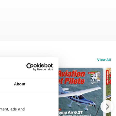
View All
About
ntent, ads and