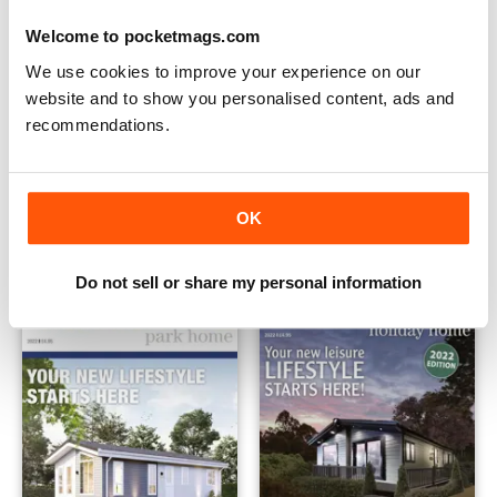
Welcome to pocketmags.com
We use cookies to improve your experience on our
website and to show you personalised content, ads and
recommendations.
FREE Sample Issue
Your Perfect Location
KOSTENLOS
Buy for
€5,99
OK
Siehe
|
In den Warenkorb
Siehe
|
In den Warenkorb
Do not sell or share my personal information