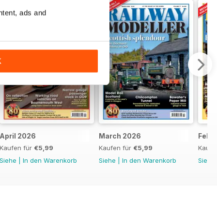
ntent, ads and
K
April 2026
March 2026
Febr
Kaufen für
€5,99
Kaufen für
€5,99
Kaufe
Siehe
|
In den Warenkorb
Siehe
|
In den Warenkorb
Siehe