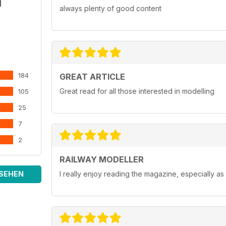
always plenty of good content
184
GREAT ARTICLE
Great read for all those interested in modelling
105
25
7
2
RAILWAY MODELLER
SEHEN
I really enjoy reading the magazine, especially as