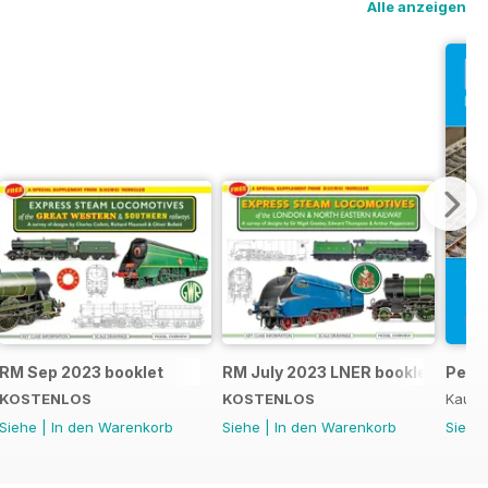
Alle anzeigen
RM Sep 2023 booklet
RM July 2023 LNER booklet
Peco
KOSTENLOS
KOSTENLOS
Kaufe
Siehe
|
In den Warenkorb
Siehe
|
In den Warenkorb
Siehe