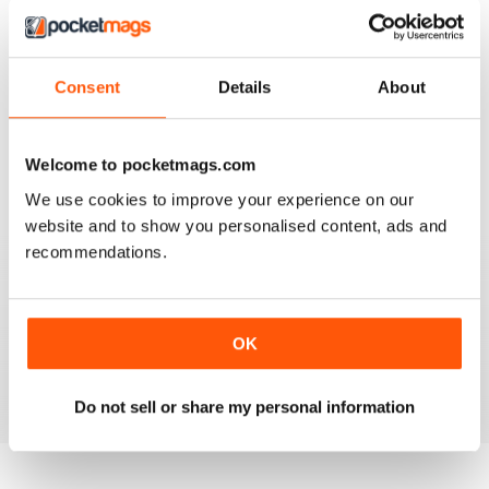
4
1
3
0
2
0
Consent
Details
About
1
0
Welcome to pocketmags.com
REZENSIONEN ANSEHEN
We use cookies to improve your experience on our
website and to show you personalised content, ads and
recommendations.
INTERESTING FISHING MAG
Interesting Fishing Mag
OK
Überprüft 21 August 2022
Do not sell or share my personal information