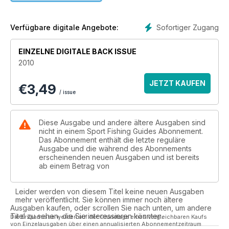
Sofortiger Zugang
Verfügbare digitale Angebote:
EINZELNE DIGITALE BACK ISSUE
2010
JETZT KAUFEN
€
3,49
/ issue
Diese Ausgabe und andere ältere Ausgaben sind
nicht in einem Sport Fishing Guides Abonnement.
Das Abonnement enthält die letzte reguläre
Ausgabe und die während des Abonnements
erscheinenden neuen Ausgaben und ist bereits
ab einem Betrag von
Leider werden von diesem Titel keine neuen Ausgaben
mehr veröffentlicht. Sie können immer noch ältere
Ausgaben kaufen, oder scrollen Sie nach unten, um andere
Titel zu sehen, die Sie interessieren könnten.
Die Ersparnisse werden auf der Grundlage eines vergleichbaren Kaufs
von Einzelausgaben über einen annualisierten Abonnementzeitraum