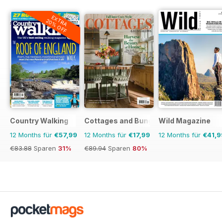
EXTRA
20% OFF
Country Walking
Cottages and Bungalows
Wild Magazine
12 Months für
€57,99
12 Months für
€17,99
12 Months für
€41,9
€83.88
Sparen
31%
€89.94
Sparen
80%