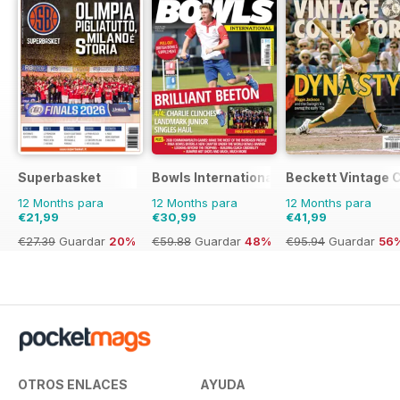
Superbasket
Bowls International
Beckett Vintage 
12 Months para
12 Months para
12 Months para
€21,99
€30,99
€41,99
€27.39
Guardar
20%
€59.88
Guardar
48%
€95.94
Guardar
56
OTROS ENLACES
AYUDA