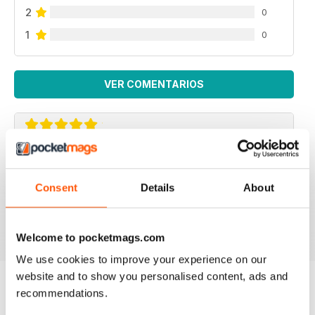
2
0
1
0
VER COMENTARIOS
ROCK AND ICE
The Rock and Ice mag is the next best thing to the real
Consent
Details
About
deal
Revisado 30 marzo 2020
Welcome to pocketmags.com
We use cookies to improve your experience on our
website and to show you personalised content, ads and
recommendations.
TEMAS ATRASADOS
Ver todos