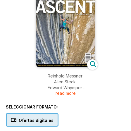
Reinhold Messner
Allen Steck
Edward Whymper
read more
Renan Ozturk
Dave Pagel
Colin Wells
SELECCIONAR FORMATO:
John Long
Niall Grimes
Ofertas digitales