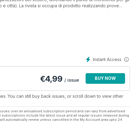
tb e città). La rivista si occupa di prodotto realizzando prove
a particolare attrezzatura per testare telai e forcelle, in
ndizioni di utilizzo della bicicletta e dei suoi componenti
leta l’informazione con inchieste e rubriche fisse dedicate
oturismo e all’alimentazione. Ampio spazio è poi dedicato alle
amatoriale in generale, ai personaggi, alle gare e ai campioni
Instant Access
€
4,99
BUY NOW
/ issue
ues. You can still buy back issues, or scroll down to view other
ssues over an annualised subscription period and can vary from advertised
l subscriptions include the latest issue and all regular issues released during
will automatically renew unless cancelled in the My Account area upto 24