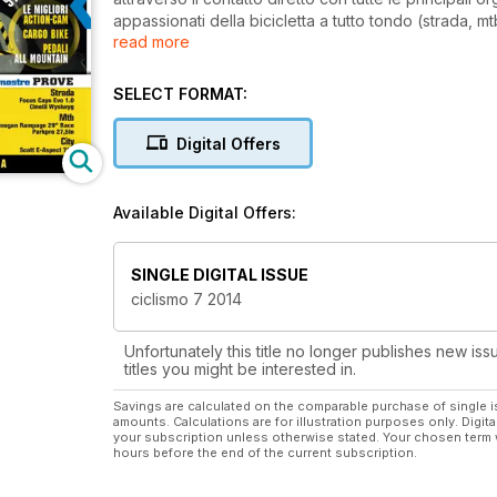
appassionati della bicicletta a tutto tondo (strada, m
read more
rigorose sia “su strada” che attraverso l’utilizzo di un
dotazione al Centro Prove, la quale simula tutte le co
verificandone le relative performance. Ciclismo comp
SELECT FORMAT:
all’abbigliamento, al fitness, all’allenamento, al cicl
grandi manifestazioni, alle granfondo e all’agonismo 
Digital Offers
del ciclismo professionistico.
Available Digital Offers:
SINGLE DIGITAL ISSUE
ciclismo 7 2014
Unfortunately this title no longer publishes new iss
titles you might be interested in.
Savings are calculated on the comparable purchase of single i
amounts. Calculations are for illustration purposes only. Digita
your subscription unless otherwise stated. Your chosen term 
hours before the end of the current subscription.