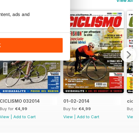
View All
ntent, ads and
K
CICLISMO 032014
01-02-2014
cicli
Buy for
€4,99
Buy for
€4,99
Buy f
View
|
Add to Cart
View
|
Add to Cart
View