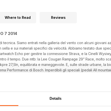
Where to Read
Reviews
MO 7 2014
tecnica. Siamo entrati nella galleria del vento con alcuni giovani az
in sella e sui materiali specifici da velocità. Abbiamo testato due spe
artwatch Echo per gestire la connessione Strava, e la Cinelli Wysi
ontro il tempo. Due mtb: la Lee Cougan Rampage 29” Race, molto sca
arkpre 27,5In, equilibrata e maneggevole. E, sulle strade urbane, la bi
tema Performance di Bosch. Imperdibili gli speciali (pedali All mount
inarello). Ma è anche tempo di pedalate cicloturistiche: al Gruppo d
“casa Coppi” coi nostri esperti. Prenotatevi per settembre. La Guida S
.
Details