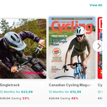
View All
Singletrack
Canadian Cycling Magazine
Cycli
12 Months for
€23,99
12 Months for
€10,99
12 Mo
€35.94
Saving
33%
€20.94
Saving
48%
€177.