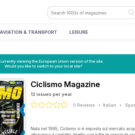
AVIATION & TRANSPORT
LEISURE
urrently viewing the European Union version of the site.
Would you like to switch to your local site?
Ciclismo Magazine
12 issues per year
0 Reviews
• Italian
•
Spor
Nata nel 1995, Ciclismo si è imposta sul mercato ac
attraverso il contatto diretto con tutte le principali o