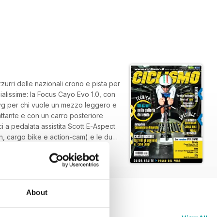
zurri delle nazionali crono e pista per
cialissime: la Focus Cayo Evo 1.0, con
wyg per chi vuole un mezzo leggero e
ttante e con un carro posteriore
ci a pedalata assistita Scott E-Aspect
ain, cargo bike e action-cam) e le due
el Sella e con un’iniziativa
alite ci porta in Friuli, al passo del
About