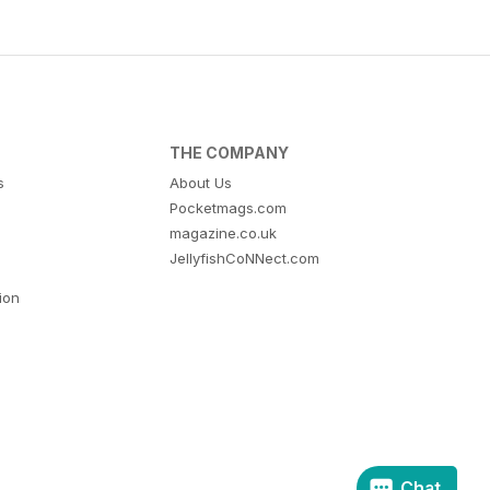
THE COMPANY
s
About Us
Pocketmags.com
magazine.co.uk
JellyfishCoNNect.com
tion
Chat