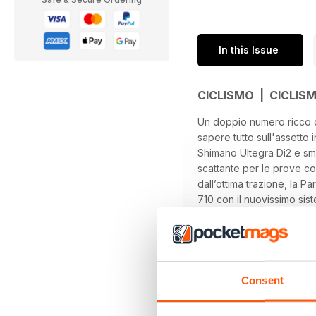
In this Issue
CICLISMO | CICLIS
Un doppio numero ricco di 
sapere tutto sull'assetto 
Shimano Ultegra Di2 e sm
scattante per le prove c
dall’ottima trazione, la P
710 con il nuovissimo sis
read more
anteprime (Cannondale e P
imperdibile: un weekend a 
Pura e al Rifugio Tita Piaz
Consent