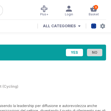
0
Plus+
Login
Basket
ALL CATEGORIES
t
(
Cycling
)
quisendo la leadership per diffusione e autorevolezza anche
rganizzazioni del settore, diventando il punto di riferimento per gli