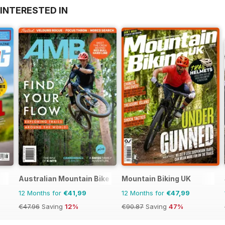
INTERESTED IN
Australian Mountain Bike (AMB) Magazine
Mountain Biking UK
12 Months for
€41,99
12 Months for
€47,99
€47.96
Saving
12%
€90.87
Saving
47%