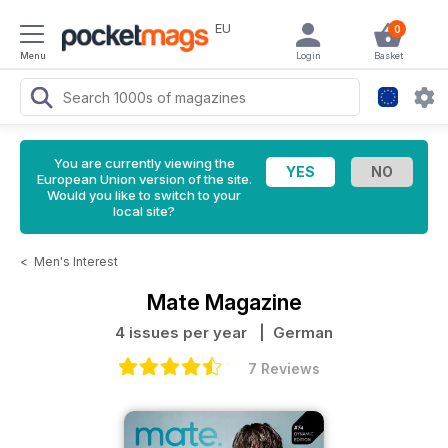
EU
0
Menu
Login
Basket
You are currently viewing the
European Union version of the site.
Would you like to switch to your
local site?
<
Men's Interest
Mate Magazine
4 issues per year
| German
7 Reviews