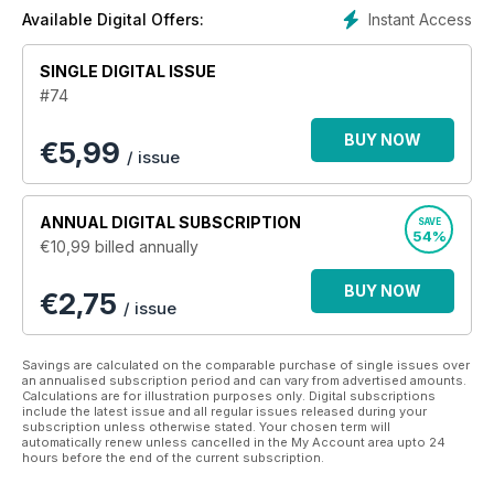
Gesicht gegeben. Haben wir in vergangenen Ausgaben noch
Instant Access
Available Digital Offers:
deutsche Metropolen nach ihren ungewöhnlichsten
Charakteren und exzentrischsten Persönlichkeiten
SINGLE DIGITAL ISSUE
ausgespäht, widmet sich Mate in Zukunft einem thematischen
#74
Schwergewicht pro Ausgabe. Wir wollen weiter reisen als wir
es bislang wagten, besser aussehen als letztes Jahr, die
BUY NOW
€
5,99
Mode vom nächsten Jahr tragen und unsere Lieben mit
/ issue
Überraschungen verwöhnen, die so ganz sicher noch
niemand verschenkt hat. Alle Infos zu den Themenspecials
2015 und den Erscheinungsdaten in der Preisliste.
ANNUAL
DIGITAL SUBSCRIPTION
SAVE
54%
€10,99
billed annually
BUY NOW
€2,75
/ issue
Savings are calculated on the comparable purchase of single issues over
an annualised subscription period and can vary from advertised amounts.
Calculations are for illustration purposes only. Digital subscriptions
include the latest issue and all regular issues released during your
subscription unless otherwise stated. Your chosen term will
automatically renew unless cancelled in the My Account area upto 24
hours before the end of the current subscription.