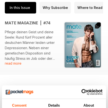
In this Issue
Why Subscribe
Where to Read
MATE MAGAZINE | #74
Pflege deinen Geist und deine
Seele: Rund fünf Prozent aller
deutschen Männer leiden unter
Depressionen. Neben einer
genetischen Disposition sind
häufig Stress im Job oder der
read more
Druck von außen, besser, schöner
und reicher zu sein, Grund für die
Bekümmertheit. Zu den
Symptomen gehören
Schlafstörungen, negative
Gedanken und eine verminderte
Aufmerksamkeit. Damit du in
BACK ISSUES
View All
Zukunft entspannter und
Consent
Details
About
motivierter in den Tag startest,