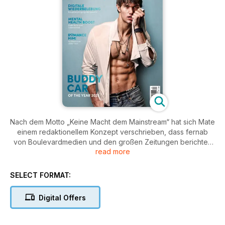
Nach dem Motto „Keine Macht dem Mainstream“ hat sich Mate
einem redaktionellem Konzept verschrieben, dass fernab
von Boulevardmedien und den großen Zeitungen berichtet.
read more
Mate findet sie; die Geschichten vom Hinterhofdesigner, der
in seiner Heimat völlig unbekannt und in New York ein Star ist.
Mate kennt sie; die skurrilen Persönlichkeiten, die auch mal
SELECT FORMAT:
unangenehme Antworten geben. Mate zeigt sie; die Models,
die ein hübsches Gesicht UND Charakter haben. Seit über
Digital Offers
zehn Jahren folgt Mate nunmehr ausschließlich einem Trend:
keinem Trend zu folgen. Stete Veränderung in Layout,
Konzept und Marketing haben dem Magazin ein immer neues