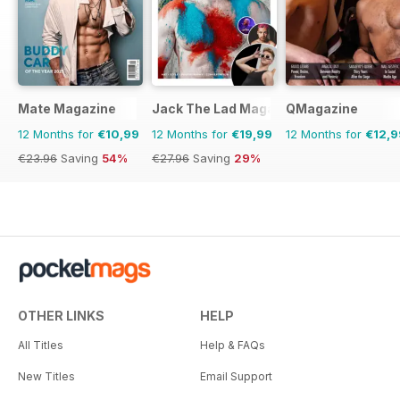
Mate Magazine
Jack The Lad Magazine
QMagazine
12 Months for
€10,99
12 Months for
€19,99
12 Months for
€12,9
€23.96
Saving
54%
€27.96
Saving
29%
OTHER LINKS
HELP
All Titles
Help & FAQs
New Titles
Email Support