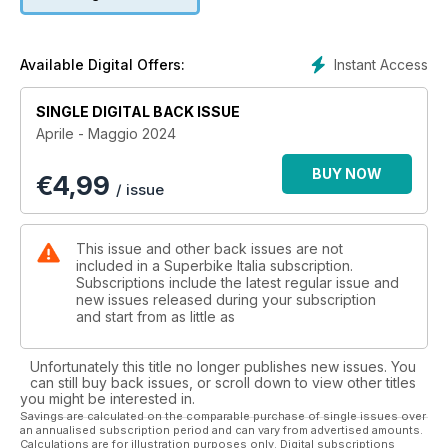
YAMAHA MT-09
Yamaha aggiorna la sua supermedia naked con un nuovo
look, contenuti tecnologici da top di gamma e vari ritocchi a
ciclistica ed ergonomia. Un’hooligan ancora migliore? Aigor,
Instant Access
Available Digital Offers:
tra un’impennata e l’altra, ci dà il suo verdetto
SINGLE DIGITAL BACK ISSUE
DUCATI HYPERMOTARD 698 MONO
Aprile - Maggio 2024
Con la Hypermotard 698 Mono, Ducati si lancia in un terreno
per lei inesplorato: quello delle supermotard stradali
BUY NOW
€
4,99
monocilindriche. Novità interessante o tentativo un po’
/ issue
azzardato? Lore, tra impennate e derapate, ha provato la
nuova arrivata in un kartodromo del sud della Spagna…
This issue and other back issues are not
SUZUKI GSX-8R
included in a Superbike Italia subscription.
Suzuki trasforma la sua naked GSX-8S per attaccare il
Subscriptions include the latest regular issue and
new issues released during your subscription
segmento delle sportive entry level. La domanda è: non
and start from as little as
saranno pochi 83cv per andare forte tra le curve? E tra i
cordoli di una pista? Aigor è andato a cercare le risposte, in
strada e in circuito, nel sud della Spagna
Unfortunately this title no longer publishes new issues. You
can still buy back issues, or scroll down to view other titles
you might be interested in.
TRIUMPH DAYTONA 660
Savings are calculated on the comparable purchase of single issues over
Alla ormai affollatissima battaglia tra sportive stradali di media
an annualised subscription period and can vary from advertised amounts.
cilindrata, ora partecipa anche Triumph, naturalmente con una
Calculations are for illustration purposes only. Digital subscriptions