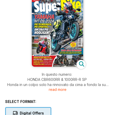
In questo numero:
HONDA CBR600RR & 1000RR-R SP
Honda in un colpo solo ha rinnovato da cima a fondo la sua
read more
ammiraglia Fireblade SP e riportato in Europa la CBR600RR,
omologandola Euro 5+. Lore le ha provate entrambe in una
Portimao tutt’altro che graziata dal bel tempo, ma non per
SELECT FORMAT:
questo lesinando sul gas…
Digital Offers