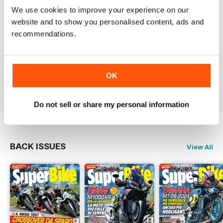
SUPERBIKE ITALIA
We use cookies to improve your experience on our
website and to show you personalised content, ads and
Ben scritto, attendibile, divertente, con critiche mai
lasciate nascoste tra le righe e tante foto spettacolari.
recommendations.
Interessanti anche le sezioni sui consigli di guida,
tecnica, test moto usate, prove di durata, ecc.
Sicuramente il giornale di riferimento per chi ama le
moto sportive e le naked.
OK
Reviewed 11 February 2020
Do not sell or share my personal information
BACK ISSUES
View All