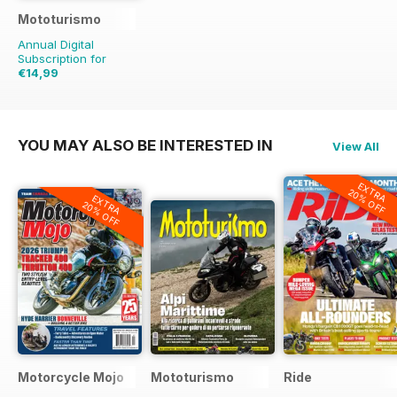
Mototurismo
Annual Digital
Subscription for
€14,99
€19.96
Saving
25%
YOU MAY ALSO BE INTERESTED IN
View All
EXTRA
20% OFF
EXTRA
20% OFF
Motorcycle Mojo
Mototurismo
Ride