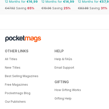
12 Months for
€16,99
12 Months for
€14,99
12 Months for
€57,
€47.92
Saving
65%
€19.96
Saving
25%
€83.88
Saving
31%
OTHER LINKS
HELP
All Titles
Help & FAQs
New Titles
Email Support
Best Selling Magazines
GIFTING
Free Magazines
How Gifting Works
Pocketmags Blog
Gifting Help
Our Publishers