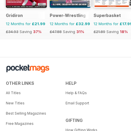
Gridiron
Power-Wrestling
Superbasket
12 Months for
£21.99
12 Months for
£32.99
12 Months for
£17.9
£34.93
Saving
37%
£47.88
Saving
31%
£21.89
Saving
18%
OTHER LINKS
HELP
All Titles
Help & FAQs
New Titles
Email Support
Best Selling Magazines
GIFTING
Free Magazines
How Gifting Works