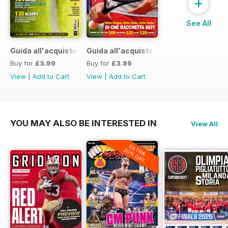
+
See All
Guida all'acquisto 2015
Guida all'acquisto 2014
Buy for
£3.99
Buy for
£3.99
View
|
Add to Cart
View
|
Add to Cart
YOU MAY ALSO BE INTERESTED IN
View All
EXTRA
20% OFF