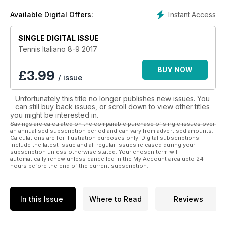
settori collaterali trova il fitness, il benessere e
Instant Access
Available Digital Offers:
l’alimentazione. L’autorevolezza dei test è garantita da una
equipe tecnica, unica nel suo genere, che effettua
SINGLE DIGITAL ISSUE
regolarmente prove di laboratorio. I test di gioco sono
completati sul campo (situato sul tetto della sede Edisport).
Tennis Italiano 8-9 2017
BUY NOW
£
3.99
/ issue
Unfortunately this title no longer publishes new issues. You
can still buy back issues, or scroll down to view other titles
you might be interested in.
Savings are calculated on the comparable purchase of single issues over
an annualised subscription period and can vary from advertised amounts.
Calculations are for illustration purposes only. Digital subscriptions
include the latest issue and all regular issues released during your
subscription unless otherwise stated. Your chosen term will
automatically renew unless cancelled in the My Account area upto 24
hours before the end of the current subscription.
In this Issue
Where to Read
Reviews