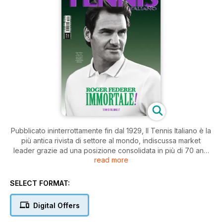
Pubblicato ininterrottamente fin dal 1929, Il Tennis Italiano è la
più antica rivista di settore al mondo, indiscussa market
leader grazie ad una posizione consolidata in più di 70 anni
read more
di puntuale e precisa interpretazione del movimento
tennistico internazionale. Tutto ciò che gravita intorno al
mondo del tennis, avvenimenti, personaggi, prodotti, curiosità
SELECT FORMAT:
e tecniche di gioco, trova spazio tra le pagine della rivista.
Didattica e agonismo, gare, attrezzatura per il tennis,
Digital Offers
abbigliamento sportivo, impiantistica sportiva e turismo sono i
principali settori di riferimento della rivista che tra i naturali