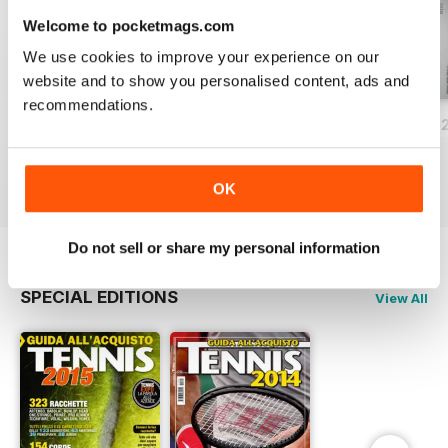
Welcome to pocketmags.com
We use cookies to improve your experience on our
website and to show you personalised content, ads and
recommendations.
Tennis Italiano 7 2017
Tennis italiano giugno 2017
Tennis Italiano 5 
Buy for
£3.99
Buy for
£3.99
Buy for
£3.99
View
|
Add to Cart
View
|
Add to Cart
View
|
Add to Cart
OK
Do not sell or share my personal information
SPECIAL EDITIONS
View All