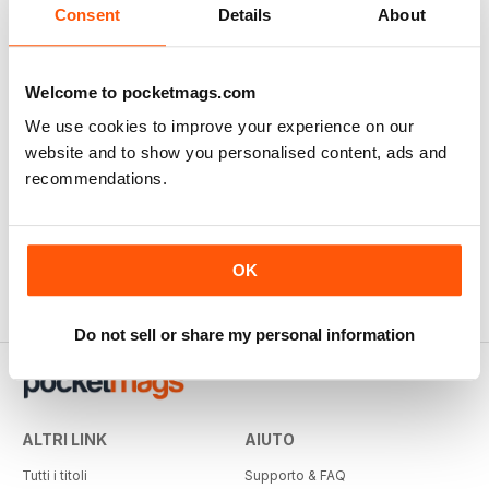
Consent
Details
About
100 Years of British Flight
Welcome to pocketmags.com
Buy for
€4,99
We use cookies to improve your experience on our
Vista
|
Al carrello
website and to show you personalised content, ads and
recommendations.
OK
Do not sell or share my personal information
ALTRI LINK
AIUTO
Tutti i titoli
Supporto & FAQ