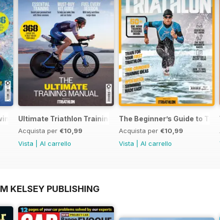
Swimming
Ultimate Triathlon Training Manual
The Beginner’s Guide to Tria
Acquista per
€10,99
Acquista per
€10,99
Vista
|
Al carrello
Vista
|
Al carrello
OM KELSEY PUBLISHING