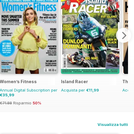
Women’s Fitness
Island Racer
The U
Annual Digital Subscription per
Acquista per
€11,99
Acqui
€35,99
€71.88
Risparmio
50%
Visualizza tutti