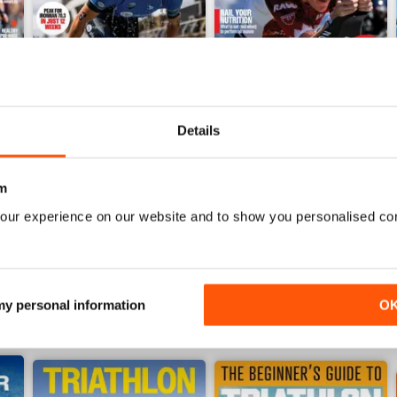
Details
June 2026
May 2026
Acquista per
€5,99
Acquista per
€5,99
m
Vista
|
Al carrello
Vista
|
Al carrello
our experience on our website and to show you personalised co
 my personal information
O