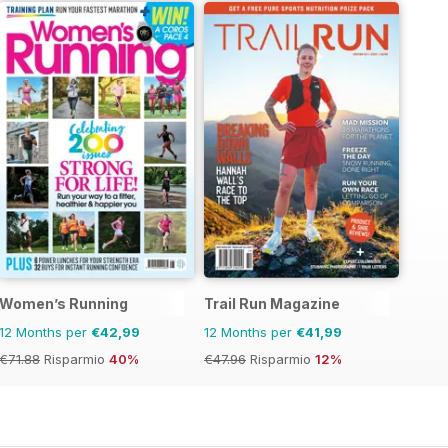
Women’s Running
Trail Run Magazine
12 Months per
€42,99
12 Months per
€41,99
€71.88
Risparmio
40%
€47.96
Risparmio
12%