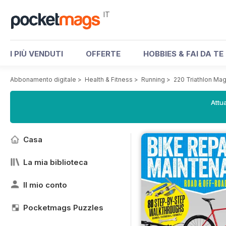
IT
I PIÙ VENDUTI
OFFERTE
HOBBIES & FAI DA TE
Abbonamento digitale
>
Health & Fitness
>
Running
>
220 Triathlon Ma
Attua
Casa
La mia biblioteca
Il mio conto
Pocketmags Puzzles