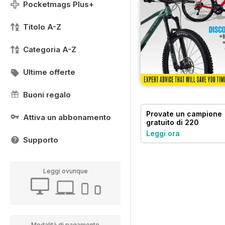
Pocketmags Plus+
Titolo A-Z
Categoria A-Z
Ultime offerte
Buoni regalo
Provate un
campione
Attiva un abbonamento
gratuito
di 220
Triathlon Magazine
Leggi ora
Supporto
Leggi ovunque
Modalità di pagamento