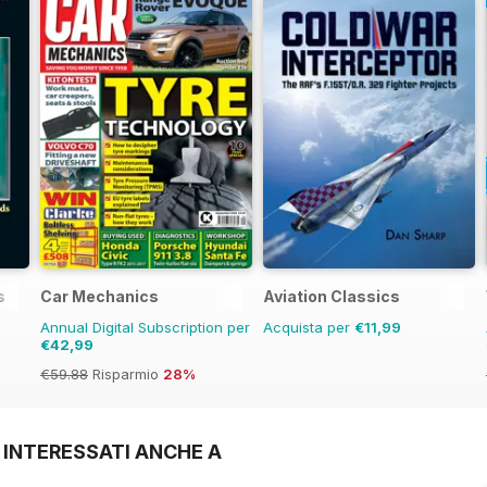
s
Car Mechanics
Aviation Classics
Annual Digital Subscription per
Acquista per
€11,99
€42,99
€59.88
Risparmio
28%
 INTERESSATI ANCHE A