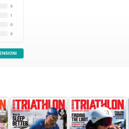
0
1
0
0
ENSIONI