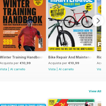
thlons
Winter Training Handbook
Bike Repair And Maintenance 202
Ride 
Acquista per
€10,99
Acquista per
€10,99
Acqui
Vista
|
Al carrello
Vista
|
Al carrello
Vista
View All