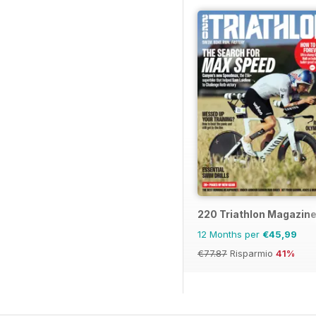
220 Triathlon Magazin
12 Months per
€45,99
€77.87
Risparmio
41%