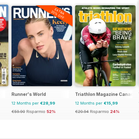
EXTRA
20% OFF
e
Runner's World
Triathlon Magazine Canada
12 Months per
€28,99
12 Months per
€15,99
€59.90
Risparmio
52%
€20.94
Risparmio
24%