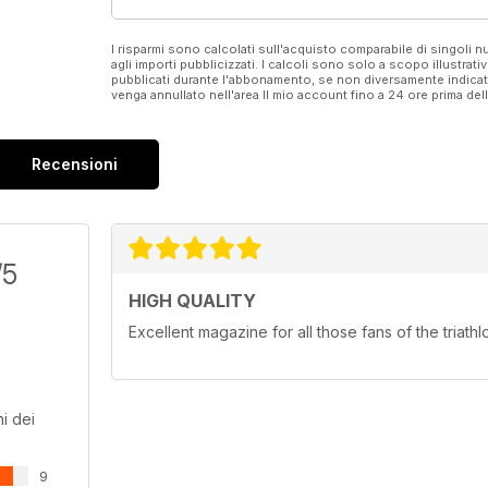
I risparmi sono calcolati sull'acquisto comparabile di singoli
agli importi pubblicizzati. I calcoli sono solo a scopo illustrati
pubblicati durante l'abbonamento, se non diversamente indic
venga annullato nell'area Il mio account fino a 24 ore prima d
Recensioni
/5
HIGH QUALITY
Excellent magazine for all those fans of the triathl
i dei
9