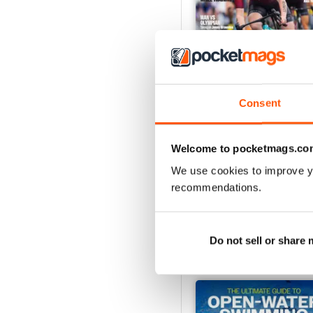
Consent
July2026
Acquista per
€5,99
Welcome to pocketmags.co
Vista
|
Al carrello
We use cookies to improve y
recommendations.
Do not sell or share
SPECIAL EDITIONS