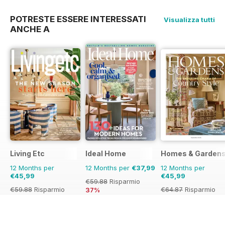
POTRESTE ESSERE INTERESSATI
Visualizza tutti
ANCHE A
Living Etc
Ideal Home
Homes & Garden
12 Months per
12 Months per
€37,99
12 Months per
€45,99
€45,99
€59.88
Risparmio
€59.88
Risparmio
€64.87
Risparmio
37%
23%
29%