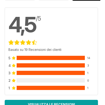
4,5
/5
Basato su 19 Recensioni dei clienti
5
14
4
3
3
1
2
0
1
1
VISUALIZZA LE RECENSIONI