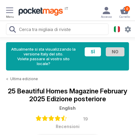
IT
0
Menu
Accesso
Carrello
Attualmente si sta visualizzando la
versione Italy del sito.
Volete passare al vostro sito
locale?
<
Ultima edizione
25 Beautiful Homes Magazine
February
2025 Edizione posteriore
English
19
Recensioni