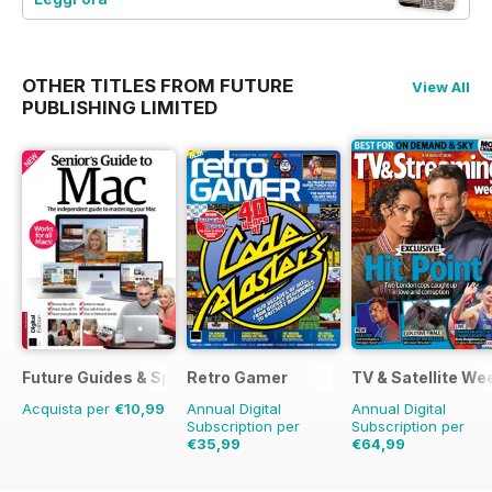
OTHER TITLES FROM FUTURE
View All
PUBLISHING LIMITED
Future Guides & Specials
Retro Gamer
TV & Satellite We
Acquista per
€10,99
Annual Digital
Annual Digital
Subscription per
Subscription per
€35,99
€64,99
€77.87
Risparmio
54%
€126.99
Risparmio
49%