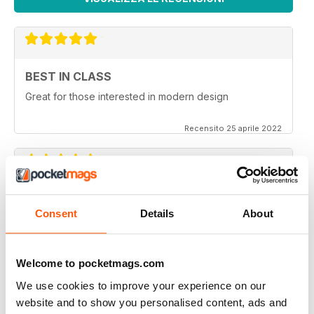
BEST IN CLASS
Great for those interested in modern design
Recensito 25 aprile 2022
25 BEAUTIFUL HOMES
Consent
Details
About
Sometimes the furnishings aren't listed and where you
can find them. I do appreciate not all home owners
know or want to say but its really useful to be able to
look them up or the distributor or designer.
Welcome to pocketmags.com
Thanks so much - love my subscription.
We use cookies to improve your experience on our
Recensito 08 febbraio 2021
website and to show you personalised content, ads and