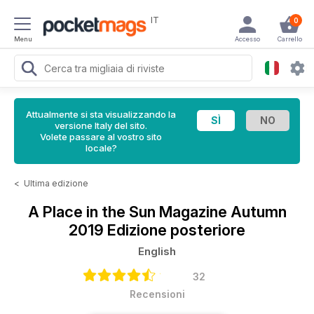
IT
0
Menu
Accesso
Carrello
Attualmente si sta visualizzando la
versione Italy del sito.
Volete passare al vostro sito
locale?
<
Ultima edizione
A Place in the Sun Magazine
Autumn
2019 Edizione posteriore
English
32
Recensioni