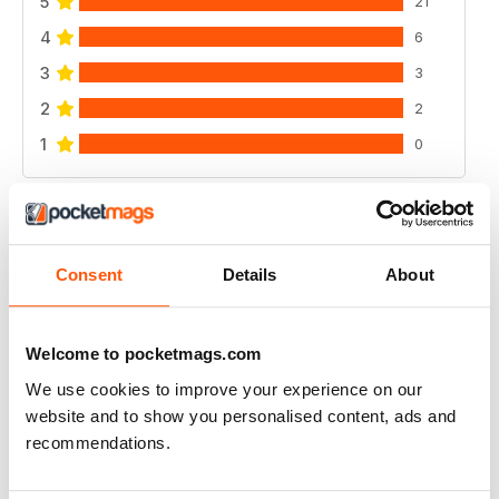
5
21
4
6
3
3
2
2
1
0
VISUALIZZA LE RECENSIONI
Consent
Details
About
A PLACE IN THE SUN MAGAZINE
Welcome to pocketmags.com
Love It great read during lock down
We use cookies to improve your experience on our
website and to show you personalised content, ads and
Recensito 29 marzo 2020
recommendations.