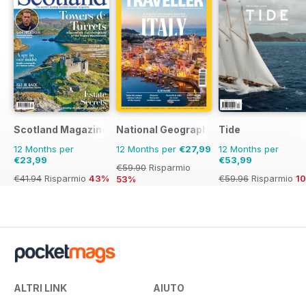
Scotland Magazine
National Geographic Traveller UK
Tide
12 Months per
12 Months per
€27,99
12 Months per
€23,99
€53,99
€59.90
Risparmio
€41.94
Risparmio
43%
€59.96
Risparmio
1
53%
ALTRI LINK
AIUTO