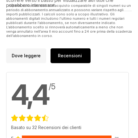
scorrere verso il basso per visualizzare altri titoli che
potrebbero interessarvi.
I risparmi sono calcolati sull'acquisto comparabile di singoli numeri su un
periodo di abbonamento annualizzato e possono variare rispetto agli
importi pubblicizzati. I calcoli sono solo a scopo illustrativo. Gli
abbonamenti digitali includono l'ultimo numero e tutti i numeri regolari
pubblicati durante l'abbonamento, se non diversamente indicato.
L'abbonamento scelto si rinnoverà automaticamente a meno che non
venga annullato nell'area Il mio account fino a 24 ore prima della scadenza
dell'abbonamento in corso.
Dove leggere
Recensioni
4,4
/5
Basato su 32 Recensioni dei clienti