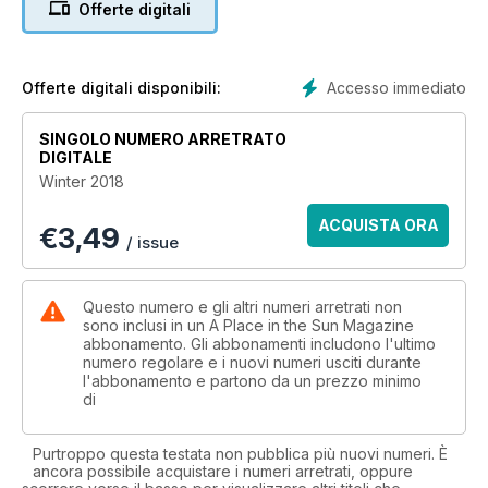
Offerte digitali
- ST KITTS
- FLORIDA
- TROIA
- MADEIRA
Accesso immediato
Offerte digitali disponibili:
- PALMA
- NEW ZEALAND
SINGOLO NUMERO ARRETRATO
DIGITALE
Winter 2018
ACQUISTA ORA
€
3,49
/ issue
Questo numero e gli altri numeri arretrati non
sono inclusi in un A Place in the Sun Magazine
abbonamento. Gli abbonamenti includono l'ultimo
numero regolare e i nuovi numeri usciti durante
l'abbonamento e partono da un prezzo minimo
di
Purtroppo questa testata non pubblica più nuovi numeri. È
ancora possibile acquistare i numeri arretrati, oppure