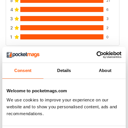
5
21
4
6
3
3
2
2
1
0
VISUALIZZA LE RECENSIONI
Consent
Details
About
A PLACE IN THE SUN MAGAZINE
Welcome to pocketmags.com
Love It great read during lock down
We use cookies to improve your experience on our
website and to show you personalised content, ads and
Recensito 29 marzo 2020
recommendations.