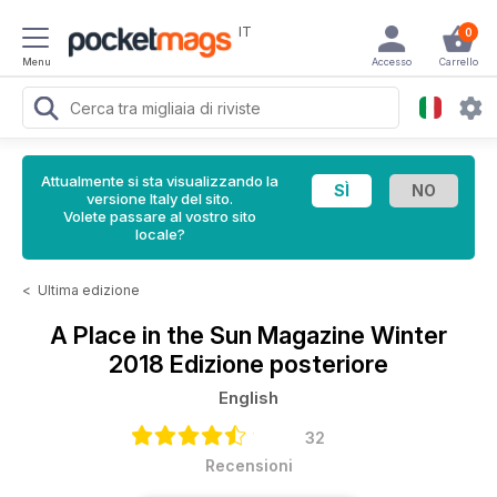
IT
0
Menu
Accesso
Carrello
Attualmente si sta visualizzando la
versione Italy del sito.
Volete passare al vostro sito
locale?
<
Ultima edizione
A Place in the Sun Magazine
Winter
2018 Edizione posteriore
English
32
Recensioni