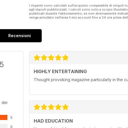
● #DoNothingDay
I risparmi sono calcolati sull'acquisto comparabile di singoli
agli importi pubblicizzati. I calcoli sono solo a scopo illustrati
pubblicati durante l'abbonamento, se non diversamente indic
venga annullato nell'area Il mio account fino a 24 ore prima d
Recensioni
/5
HIGHLY ENTERTAINING
Thought provoking magazine particularly in the cur
 dei
5
HAD EDUCATION
0