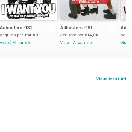
Adbusters -182
Adbusters -181
Adbu
Acquista per
€14,99
Acquista per
€14,99
Acqui
Vista
|
Al carrello
Vista
|
Al carrello
Vista
Visualizza tutti