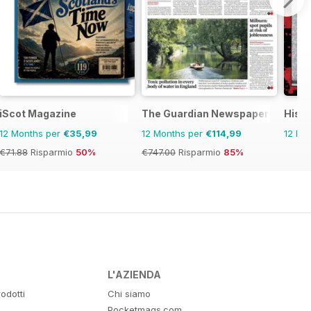
iScot Magazine
The Guardian Newspaper
Histo
12 Months per
€35,99
12 Months per
€114,99
12 Mo
€71.88
Risparmio
50%
€747.00
Risparmio
85%
L'AZIENDA
odotti
Chi siamo
Pocketmags.com