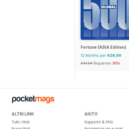
Fortune (ASIA Edition)
12 Months per
€28,99
€41.94
Risparmio
31%
ALTRI LINK
AIUTO
Tutti i titoli
Supporto & FAQ
Nuovi titoli
Assistenza via e-mail