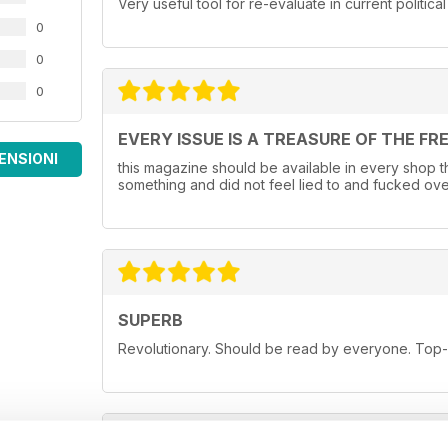
Very useful tool for re-evaluate in current political
0
0
0
EVERY ISSUE IS A TREASURE OF THE FR
ENSIONI
this magazine should be available in every shop that
something and did not feel lied to and fucked ove
SUPERB
Revolutionary. Should be read by everyone. Top-n