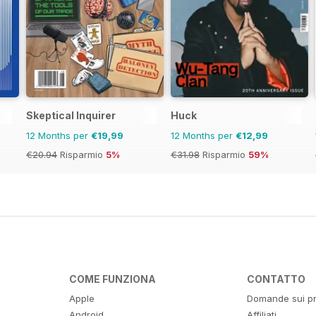
Skeptical Inquirer
Huck
12 Months per
€19,99
12 Months per
€12,99
€20.94
Risparmio
5%
€31.98
Risparmio
59%
COME FUNZIONA
CONTATTO
Apple
Domande sui pr
Android
Affiliati