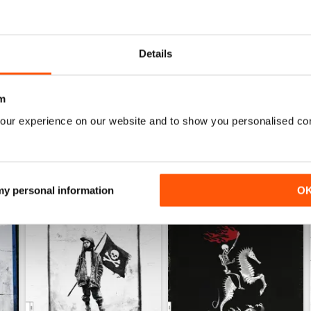
FINALLY
Decent enough, could be higher quality for phone
Details
Now I can keep up anywhere, no more search. #soli
m
our experience on our website and to show you personalised co
 my personal information
O