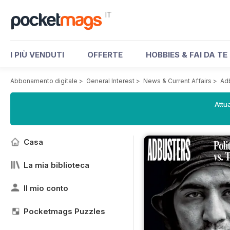
IT
I PIÙ VENDUTI
OFFERTE
HOBBIES & FAI DA TE
Abbonamento digitale
>
General Interest
>
News & Current Affairs
>
Ad
Attua
Casa
La mia biblioteca
Il mio conto
Pocketmags Puzzles