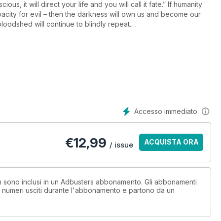
s, it will direct your life and you will call it fate.” If humanity
acity for evil – then the darkness will own us and become our
loodshed will continue to blindly repeat.
nity hoping for a wink. Are we sleepwalking to extinction? Has the
umer capitalism to avoid the destruction of life on earth? We’ll
s we track the waves of spirit emerging in history, searching for
n unsuspected places….
Accesso immediato
€
12,99
ACQUISTA ORA
tendencies
/ issue
st Richard Smith
non sono inclusi in un Adbusters abbonamento. Gli abbonamenti
i numeri usciti durante l'abbonamento e partono da un
izome
n