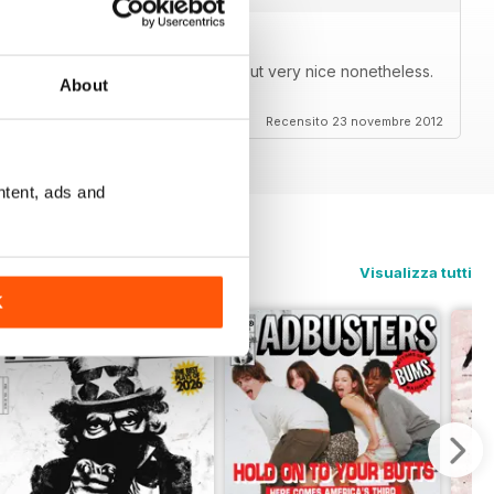
 so it doesn't look bad on zoom but very nice nonetheless.
About
darity from Occupy Houston!!!!!!!!
Recensito 23 novembre 2012
ntent, ads and
Visualizza tutti
K