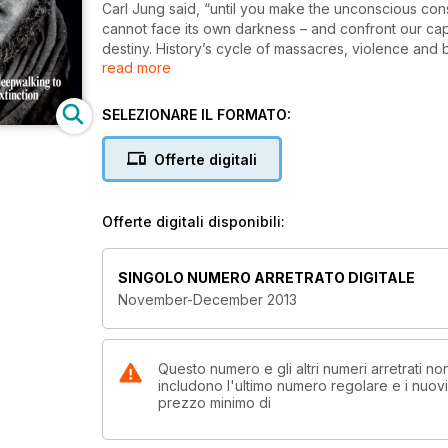
Carl Jung said, “until you make the unconscious consciou
cannot face its own darkness – and confront our cap
destiny. History’s cycle of massacres, violence and b
read more
In this issue, we stare into the dark shadow of huma
wild human spirit been tamed? How can we derail cons
SELEZIONARE IL FORMATO:
find out, in the Epic Human Journey Part 4: Autumn, a
the solution to the human dilemma … finding clues i
Offerte digitali
Clues (featured in this issue):
● How will it turn out: Political Islam vs. The West?
Offerte digitali disponibili:
● Spirit in History from Buddha to Hiroshima
● God is dead, so everything is permitted?
● #nosecrecy – a new human right
SINGOLO NUMERO ARRETRATO DIGITALE
● Steve Keen reflects on economics’s cannibalistic 
November-December 2013
● Advertising is brain damage
● Kalle Lasn on the new Revolution Algorithm
● The NoMo manifesto by Stefanie Krasnow
● Capitalism and the End of Life on Earth by economi
Questo numero e gli altri numeri arretrati 
includono l'ultimo numero regolare e i nuov
● Psycho-collapse vs. eco-collapse, pyramid vs. rh
prezzo minimo di
● There will be blowback – a Wall Street premonitio
● The Solution to the Human Dilemma