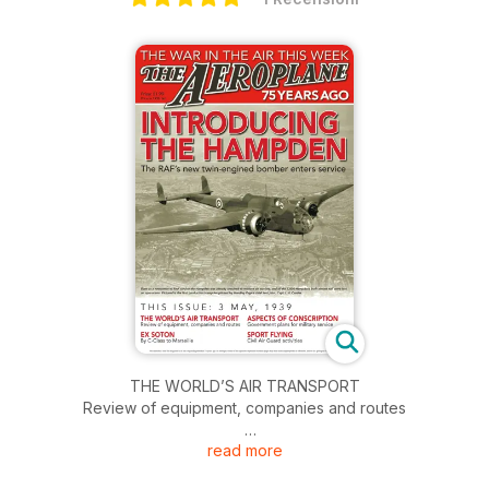
THE WORLD’S AIR TRANSPORT
Review of equipment, companies and routes
read more
EX SOTON
By C-Class to Marseille