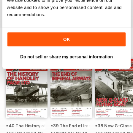
We use cookies to improve your experience on our
website and to show you personalised content, ads and
Recensito 01 ottobre 2018
recommendations.
OK
EDIZIONI INDIETRO
Visualizza tutti
Do not sell or share my personal information
*40 The History of Handley Page LTD
*39 The End of Imperial Airways
*38 New G-Class 