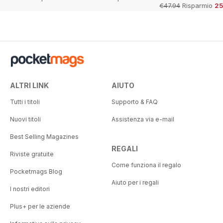
€47.94
Risparmio
2
ALTRI LINK
AIUTO
Tutti i titoli
Supporto & FAQ
Nuovi titoli
Assistenza via e-mail
Best Selling Magazines
REGALI
Riviste gratuite
Come funziona il regalo
Pocketmags Blog
Aiuto per i regali
I nostri editori
Plus+ per le aziende