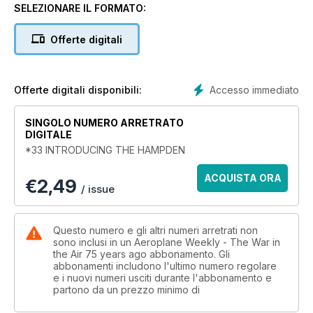
SELEZIONARE IL FORMATO:
ASPECTS OF CONSCRIPTION
Government plans for military service
Offerte digitali
SPORT FLYING
Civil Air Guard activities
Accesso immediato
Offerte digitali disponibili:
SINGOLO NUMERO ARRETRATO
DIGITALE
*33 INTRODUCING THE HAMPDEN
ACQUISTA ORA
€
2,49
/ issue
Questo numero e gli altri numeri arretrati non
sono inclusi in un Aeroplane Weekly - The War in
the Air 75 years ago abbonamento. Gli
abbonamenti includono l'ultimo numero regolare
e i nuovi numeri usciti durante l'abbonamento e
partono da un prezzo minimo di