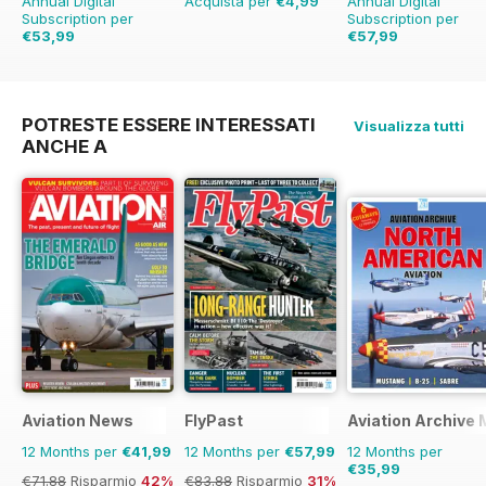
Annual Digital
Acquista per
€4,99
Annual Digital
Subscription per
Subscription per
€53,99
€57,99
€83.88
Risparmio
€83.88
Risparmio
3
36%
POTRESTE ESSERE INTERESSATI
Visualizza tutti
ANCHE A
Aviation News
FlyPast
Aviation Archive
12 Months per
€41,99
12 Months per
€57,99
12 Months per
€35,99
€71.88
Risparmio
42%
€83.88
Risparmio
31%