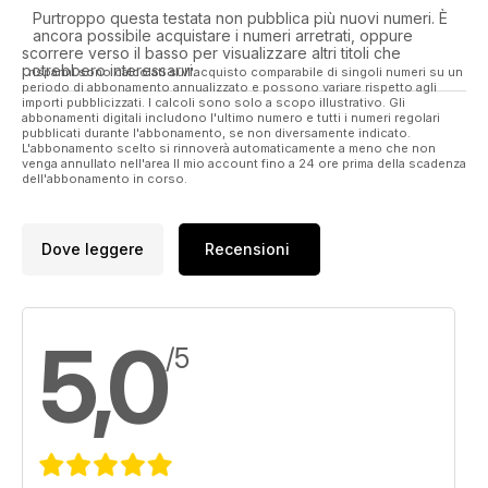
Purtroppo questa testata non pubblica più nuovi numeri. È
ancora possibile acquistare i numeri arretrati, oppure
scorrere verso il basso per visualizzare altri titoli che
potrebbero interessarvi.
I risparmi sono calcolati sull'acquisto comparabile di singoli numeri su un
periodo di abbonamento annualizzato e possono variare rispetto agli
importi pubblicizzati. I calcoli sono solo a scopo illustrativo. Gli
abbonamenti digitali includono l'ultimo numero e tutti i numeri regolari
pubblicati durante l'abbonamento, se non diversamente indicato.
L'abbonamento scelto si rinnoverà automaticamente a meno che non
venga annullato nell'area Il mio account fino a 24 ore prima della scadenza
dell'abbonamento in corso.
Dove leggere
Recensioni
5,0
/5