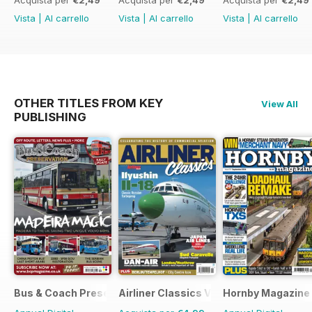
Acquista per
€2,49
Acquista per
€2,49
Acquista per
€2,49
Vista
|
Al carrello
Vista
|
Al carrello
Vista
|
Al carrello
OTHER TITLES FROM KEY
View All
PUBLISHING
Bus & Coach Preservation
Airliner Classics Volume 3
Hornby Magazine