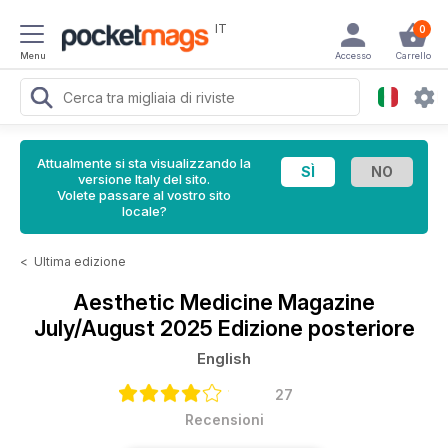
IT
0
Menu
Accesso
Carrello
Attualmente si sta visualizzando la
versione Italy del sito.
Volete passare al vostro sito
locale?
<
Ultima edizione
Aesthetic Medicine Magazine
July/August 2025 Edizione posteriore
English
27
Recensioni