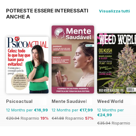
POTRESTE ESSERE INTERESSATI
Visualizza tutti
ANCHE A
Psicoactual
Mente Saudável
Weed World
12 Months per
€16,99
12 Months per
€17,99
12 Months per
€24,99
€20.94
Risparmio
19%
€41.88
Risparmio
57%
€35.94
Risparmio
30%