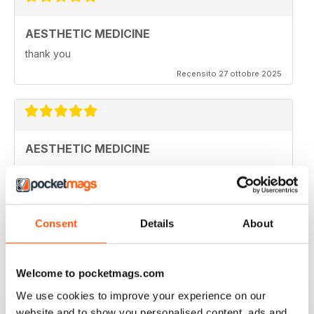
AESTHETIC MEDICINE
thank you
Recensito 27 ottobre 2025
AESTHETIC MEDICINE
-
Recensito 16 gennaio 2022
Consent
Details
About
HIGHLY PROFESSIONAL
Welcome to pocketmags.com
Aimed principally at other businesses
We use cookies to improve your experience on our
website and to show you personalised content, ads and