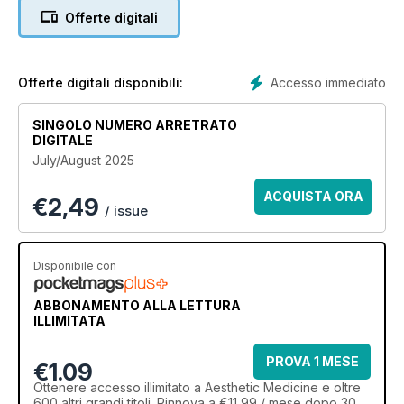
Offerte digitali
Accesso immediato
Offerte digitali disponibili:
SINGOLO NUMERO ARRETRATO
DIGITALE
July/August 2025
ACQUISTA ORA
€
2,49
/ issue
Disponibile con
ABBONAMENTO ALLA LETTURA
ILLIMITATA
PROVA 1 MESE
€1.09
Ottenere
accesso illimitato
a Aesthetic Medicine e oltre
600 altri grandi titoli. Rinnova a €11,99 / mese dopo 30