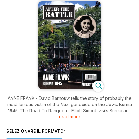
ANNE FRANK - David Barnouw tells the story of probably the
most famous victim of the Nazi genocide on the Jews. Burma
1945: The Road To Rangoon - Elliott Smock visits Burma and
read more
the historic Fort Dufferin. Wreck Discovery. - the Discovery of
KN563 - The discovery of wreckage in north-western Burma
of a Canadian C-47 of No. 435 (RCAF) Transport Squadron.
SELEZIONARE IL FORMATO:
Personality. - Lieutenant Henry Fonda, USN - The biography