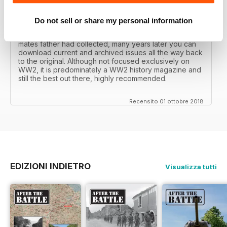
After the Battle began as a project in 1973 just 28 years
after the end of WW2, the first issue was launched at
the start of 1975 from that research. The magazine
Do not sell or share my personal information
spawned into a world leading military history magazine.
I recall reading archived issues of the magazine my
mates father had collected, many years later you can
download current and archived issues all the way back
to the original. Although not focused exclusively on
WW2, it is predominately a WW2 history magazine and
still the best out there, highly recommended.
Recensito 01 ottobre 2018
EDIZIONI INDIETRO
Visualizza tutti