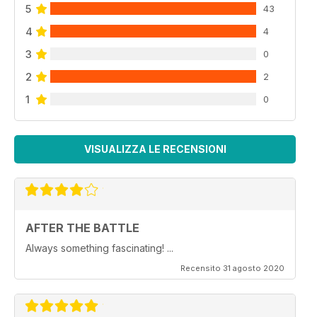
5
43
4
4
3
0
2
2
1
0
VISUALIZZA LE RECENSIONI
AFTER THE BATTLE
Always something fascinating! ...
Recensito 31 agosto 2020