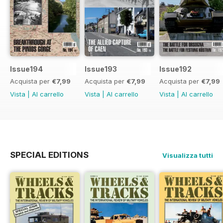
Issue194
Issue193
Issue192
Acquista per
€7,99
Acquista per
€7,99
Acquista per
€7,99
Vista
|
Al carrello
Vista
|
Al carrello
Vista
|
Al carrello
SPECIAL EDITIONS
Visualizza tutti