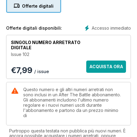
of the Hollywood star who served with US Air Combat
Offerte digitali
Intelligence.
Accesso immediato
Offerte digitali disponibili:
SINGOLO NUMERO ARRETRATO
DIGITALE
Issue 102
ACQUISTA ORA
€
7,99
/ issue
Questo numero e gli altri numeri arretrati non
sono inclusi in un After The Battle abbonamento.
Gli abbonamenti includono l'ultimo numero
regolare e i nuovi numeri usciti durante
l'abbonamento e partono da un prezzo minimo
di
Purtroppo questa testata non pubblica più nuovi numeri. È
ancora possibile acquistare i numeri arretrati, oppure