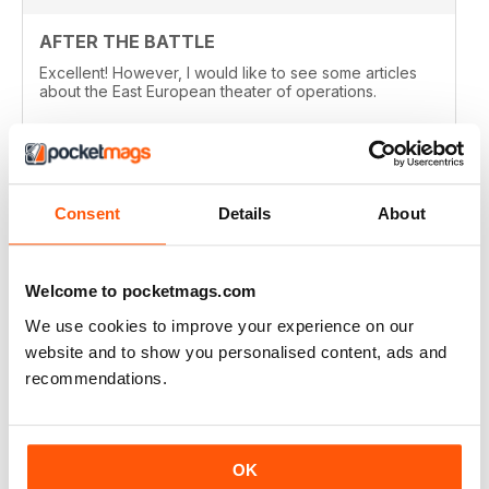
AFTER THE BATTLE
Excellent! However, I would like to see some articles
about the East European theater of operations.
Recensito 15 agosto 2020
Consent
Details
About
FULL OF HISTORICAL INFORMATION
Great magazines for both young and old
Welcome to pocketmags.com
We use cookies to improve your experience on our
Recensito 17 luglio 2019
website and to show you personalised content, ads and
recommendations.
THE BEST THEN & NOW MILITARY HISTORY
MAGAZINE
OK