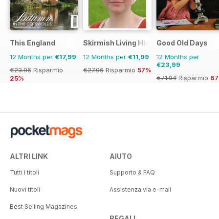
This England
Skirmish Living History
Good Old Days
12 Months per
€17,99
12 Months per
€11,99
12 Months per
€23,99
€23.96
Risparmio
€27.96
Risparmio
57%
€71.94
Risparmio
6
25%
ALTRI LINK
AIUTO
Tutti i titoli
Supporto & FAQ
Nuovi titoli
Assistenza via e-mail
Best Selling Magazines
REGALI