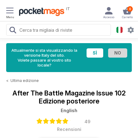
IT
0
Menu
Accesso
Carrello
Attualmente si sta visualizzando la
versione Italy del sito.
Volete passare al vostro sito
locale?
<
Ultima edizione
After The Battle Magazine
Issue 102
Edizione posteriore
English
49
Recensioni