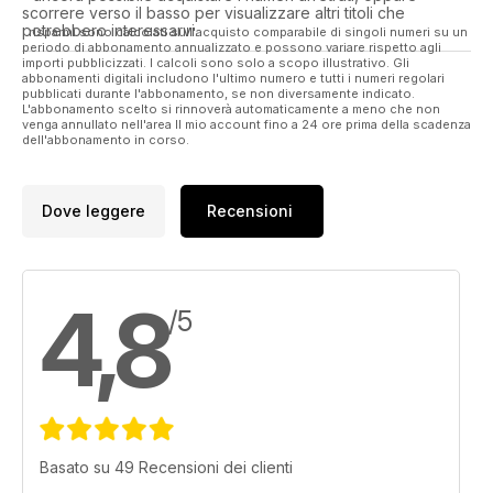
scorrere verso il basso per visualizzare altri titoli che
potrebbero interessarvi.
I risparmi sono calcolati sull'acquisto comparabile di singoli numeri su un
periodo di abbonamento annualizzato e possono variare rispetto agli
importi pubblicizzati. I calcoli sono solo a scopo illustrativo. Gli
abbonamenti digitali includono l'ultimo numero e tutti i numeri regolari
pubblicati durante l'abbonamento, se non diversamente indicato.
L'abbonamento scelto si rinnoverà automaticamente a meno che non
venga annullato nell'area Il mio account fino a 24 ore prima della scadenza
dell'abbonamento in corso.
Dove leggere
Recensioni
4,8
/5
Basato su 49 Recensioni dei clienti