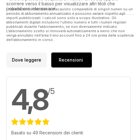
scorrere verso il basso per visualizzare altri titoli che
potrebbero interessarvi.
I risparmi sono calcolati sull'acquisto comparabile di singoli numeri su un
periodo di abbonamento annualizzato e possono variare rispetto agli
importi pubblicizzati. I calcoli sono solo a scopo illustrativo. Gli
abbonamenti digitali includono l'ultimo numero e tutti i numeri regolari
pubblicati durante l'abbonamento, se non diversamente indicato.
L'abbonamento scelto si rinnoverà automaticamente a meno che non
venga annullato nell'area Il mio account fino a 24 ore prima della scadenza
dell'abbonamento in corso.
Dove leggere
Recensioni
4,8
/5
Basato su 49 Recensioni dei clienti