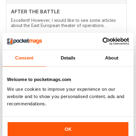
AFTER THE BATTLE
Excellent! However, I would like to see some articles
about the East European theater of operations.
Recensito 15 agosto 2020
Consent
Details
About
FULL OF HISTORICAL INFORMATION
Great magazines for both young and old
Welcome to pocketmags.com
We use cookies to improve your experience on our
Recensito 17 luglio 2019
website and to show you personalised content, ads and
recommendations.
THE BEST THEN & NOW MILITARY HISTORY
MAGAZINE
OK