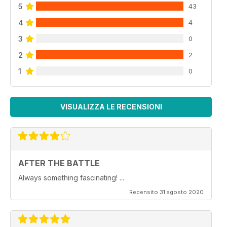
5
43
4
4
3
0
2
2
1
0
VISUALIZZA LE RECENSIONI
AFTER THE BATTLE
Always something fascinating! ...
Recensito 31 agosto 2020