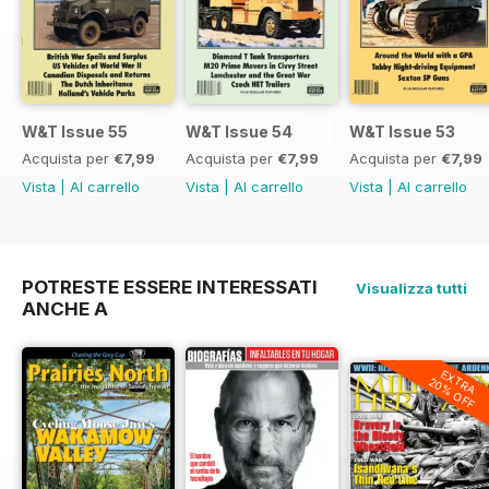
W&T Issue 55
W&T Issue 54
W&T Issue 53
Acquista per
€7,99
Acquista per
€7,99
Acquista per
€7,99
Vista
|
Al carrello
Vista
|
Al carrello
Vista
|
Al carrello
POTRESTE ESSERE INTERESSATI
Visualizza tutti
ANCHE A
EXTRA
20% OFF