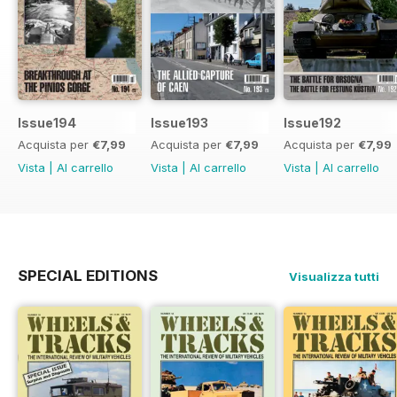
Issue194
Issue193
Issue192
Acquista per
€7,99
Acquista per
€7,99
Acquista per
€7,99
Vista
|
Al carrello
Vista
|
Al carrello
Vista
|
Al carrello
SPECIAL EDITIONS
Visualizza tutti