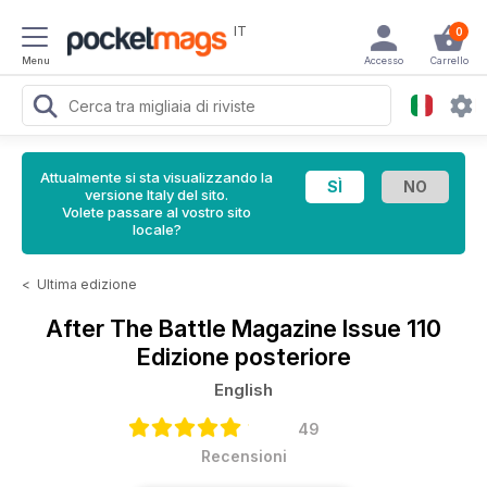
IT
0
Menu
Accesso
Carrello
Attualmente si sta visualizzando la
versione Italy del sito.
Volete passare al vostro sito
locale?
<
Ultima edizione
After The Battle Magazine
Issue 110
Edizione posteriore
English
49
Recensioni