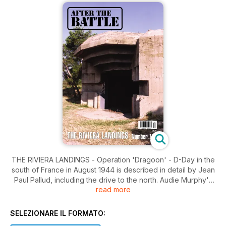
THE RIVIERA LANDINGS - Operation 'Dragoon' - D-Day in the
south of France in August 1944 is described in detail by Jean
Paul Pallud, including the drive to the north. Audie Murphy's
read more
Distinguished Service Cross - Audie's close friend, David
'Spec' McClure, describes the action at Ramatuelle in August
1944 which led to the most decorated American soldier being
SELEZIONARE IL FORMATO:
awarded the DSC.