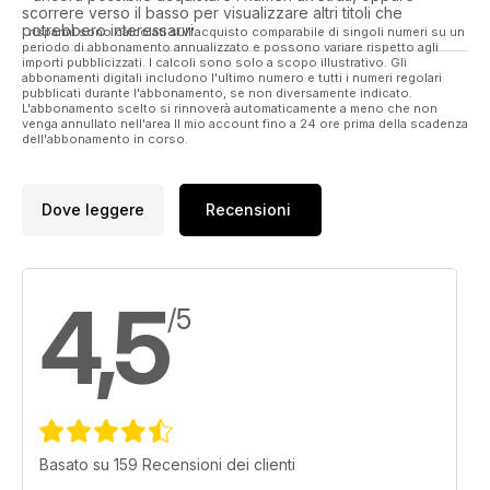
scorrere verso il basso per visualizzare altri titoli che
potrebbero interessarvi.
I risparmi sono calcolati sull'acquisto comparabile di singoli numeri su un
periodo di abbonamento annualizzato e possono variare rispetto agli
importi pubblicizzati. I calcoli sono solo a scopo illustrativo. Gli
abbonamenti digitali includono l'ultimo numero e tutti i numeri regolari
pubblicati durante l'abbonamento, se non diversamente indicato.
L'abbonamento scelto si rinnoverà automaticamente a meno che non
venga annullato nell'area Il mio account fino a 24 ore prima della scadenza
dell'abbonamento in corso.
Dove leggere
Recensioni
4,5
/5
Basato su 159 Recensioni dei clienti