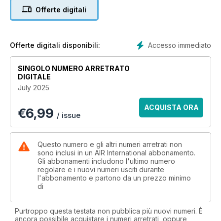
Sikorsky’s innovative ‘Rotor Blown Wing’ technology
Offerte digitali
Accesso immediato
Offerte digitali disponibili:
SINGOLO NUMERO ARRETRATO
DIGITALE
July 2025
ACQUISTA ORA
€
6,99
/ issue
Questo numero e gli altri numeri arretrati non
sono inclusi in un AIR International abbonamento.
Gli abbonamenti includono l'ultimo numero
regolare e i nuovi numeri usciti durante
l'abbonamento e partono da un prezzo minimo
di
Purtroppo questa testata non pubblica più nuovi numeri. È
ancora possibile acquistare i numeri arretrati, oppure