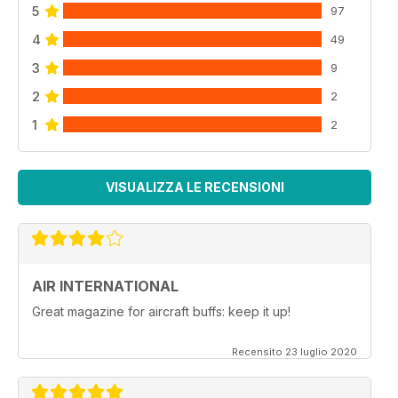
5
97
4
49
3
9
2
2
1
2
VISUALIZZA LE RECENSIONI
AIR INTERNATIONAL
Great magazine for aircraft buffs: keep it up!
Recensito 23 luglio 2020