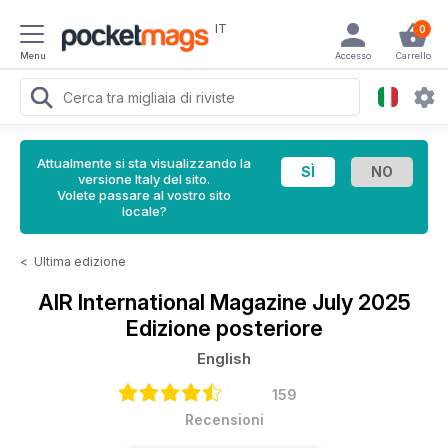
IT
0
Menu
Accesso
Carrello
Attualmente si sta visualizzando la
versione Italy del sito.
Volete passare al vostro sito
locale?
<
Ultima edizione
AIR International Magazine
July 2025
Edizione posteriore
English
159
Recensioni