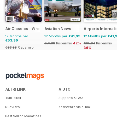
Air Classics - Where History Flies
Aviation News
Airports Internati
12 Months per
12 Months per
€41,99
12 Months per
€41,
€53,99
€71.88
Risparmio
42%
€65.94
Risparmio
€83.88
Risparmio
36%
36%
ALTRI LINK
AIUTO
Tutti i titoli
Supporto & FAQ
Nuovi titoli
Assistenza via e-mail
Best Selling Magazines