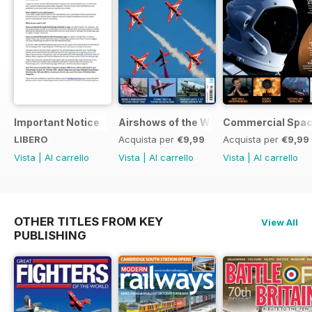
Important Notice
Airshows of the World 2025
Commercial Spa
LIBERO
Acquista per
€9,99
Acquista per
€9,99
Vista
|
Al carrello
Vista
|
Al carrello
Vista
|
Al carrello
OTHER TITLES FROM KEY
View All
PUBLISHING