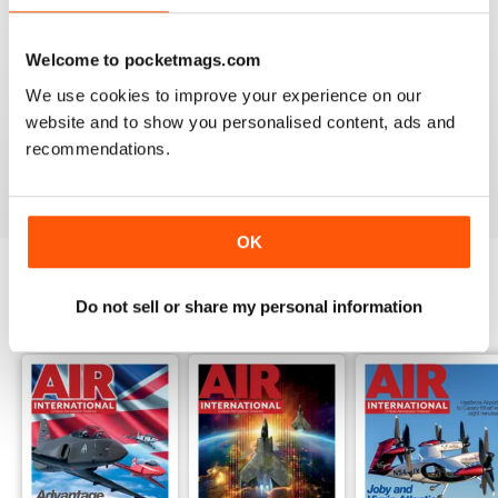
Welcome to pocketmags.com
We use cookies to improve your experience on our
AIR INTERNATIONAL
website and to show you personalised content, ads and
good as it is
recommendations.
Recensito 02 aprile 2020
OK
Do not sell or share my personal information
EDIZIONI INDIETRO
Visualizza tutti