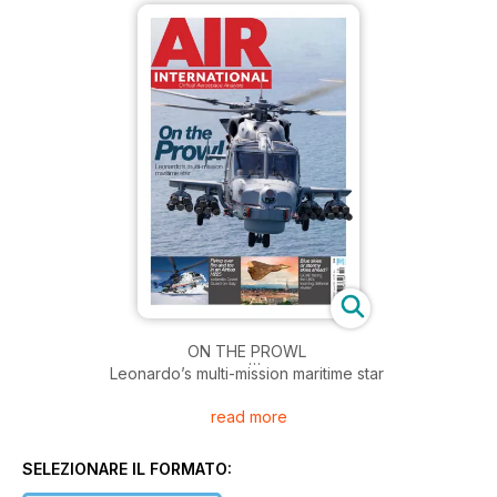
ON THE PROWL
Leonardo’s multi-mission maritime star
read more
FLYING OVER FIRE AND ICE IN AN AIRBUS H225
Icelandic Coast Guard on duty
SELEZIONARE IL FORMATO:
BLUE SKIES OR STORMY SKIES AHEAD?