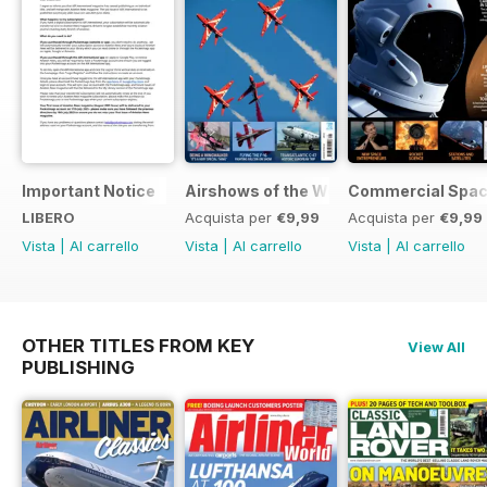
Important Notice
Airshows of the World 2025
Commercial Spa
LIBERO
Acquista per
€9,99
Acquista per
€9,99
Vista
|
Al carrello
Vista
|
Al carrello
Vista
|
Al carrello
OTHER TITLES FROM KEY
View All
PUBLISHING