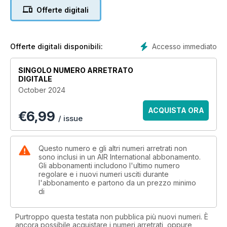
GCAP facing the UK’s looming defence review
Offerte digitali
Accesso immediato
Offerte digitali disponibili:
SINGOLO NUMERO ARRETRATO
DIGITALE
October 2024
ACQUISTA ORA
€
6,99
/ issue
Questo numero e gli altri numeri arretrati non
sono inclusi in un AIR International abbonamento.
Gli abbonamenti includono l'ultimo numero
regolare e i nuovi numeri usciti durante
l'abbonamento e partono da un prezzo minimo
di
Purtroppo questa testata non pubblica più nuovi numeri. È
ancora possibile acquistare i numeri arretrati, oppure