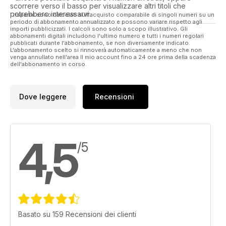
scorrere verso il basso per visualizzare altri titoli che
potrebbero interessarvi.
I risparmi sono calcolati sull'acquisto comparabile di singoli numeri su un
periodo di abbonamento annualizzato e possono variare rispetto agli
importi pubblicizzati. I calcoli sono solo a scopo illustrativo. Gli
abbonamenti digitali includono l'ultimo numero e tutti i numeri regolari
pubblicati durante l'abbonamento, se non diversamente indicato.
L'abbonamento scelto si rinnoverà automaticamente a meno che non
venga annullato nell'area Il mio account fino a 24 ore prima della scadenza
dell'abbonamento in corso.
Dove leggere
Recensioni
4,5
/5
Basato su 159 Recensioni dei clienti