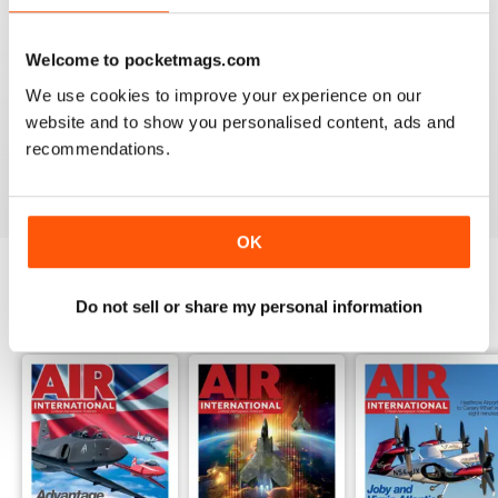
Welcome to pocketmags.com
We use cookies to improve your experience on our
AIR INTERNATIONAL
website and to show you personalised content, ads and
good as it is
recommendations.
Recensito 02 aprile 2020
OK
Do not sell or share my personal information
EDIZIONI INDIETRO
Visualizza tutti