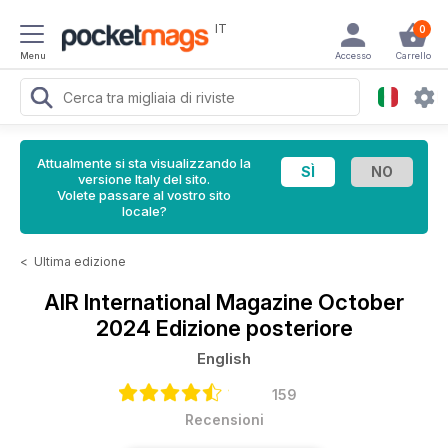
IT
0
Menu
Accesso
Carrello
Attualmente si sta visualizzando la
versione Italy del sito.
Volete passare al vostro sito
locale?
<
Ultima edizione
AIR International Magazine
October
2024 Edizione posteriore
English
159
Recensioni