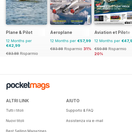
Plane & Pilot
Aeroplane
Aviation et Pilote
12 Months per
12 Months per
€57,99
12 Months per
€47,
€42,99
€83.88
Risparmio
31%
€59.88
Risparmio
€83.88
Risparmio
20%
49%
ALTRI LINK
AIUTO
Tutti i titoli
Supporto & FAQ
Nuovi titoli
Assistenza via e-mail
Best Selling Magazines