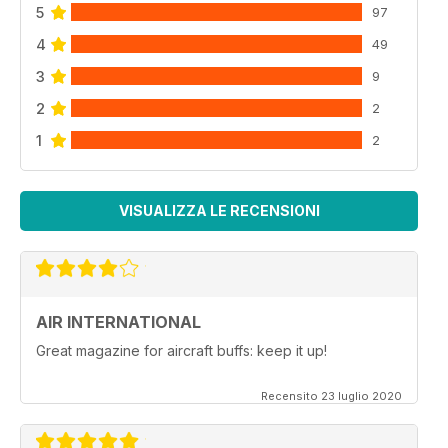
5
97
4
49
3
9
2
2
1
2
VISUALIZZA LE RECENSIONI
AIR INTERNATIONAL
Great magazine for aircraft buffs: keep it up!
Recensito 23 luglio 2020