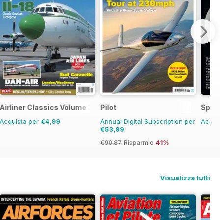
Airliner Classics Volume 3
Pilot
Space
Acquista per
€4,99
Annual Digital Subscription per
Acqui
€53,99
€90.87
Risparmio
41%
Visualizza tutti