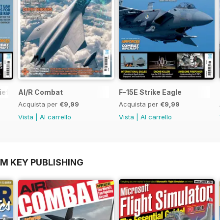
ief
AI/R Combat
F-15E Strike Eagle
Acquista per
€9,99
Acquista per
€9,99
Vista
|
Al carrello
Vista
|
Al carrello
OM KEY PUBLISHING