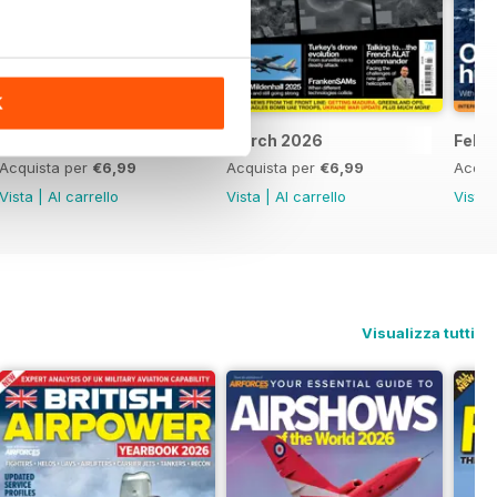
K
April 2026
March 2026
Febr
Acquista per
€6,99
Acquista per
€6,99
Acqui
Vista
|
Al carrello
Vista
|
Al carrello
Vista
Visualizza tutti