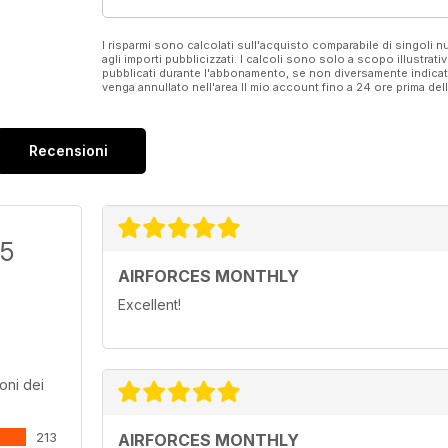
I risparmi sono calcolati sull'acquisto comparabile di singoli
agli importi pubblicizzati. I calcoli sono solo a scopo illustrati
pubblicati durante l'abbonamento, se non diversamente indic
venga annullato nell'area Il mio account fino a 24 ore prima d
Recensioni
/5
AIRFORCES MONTHLY
Excellent!
oni dei
213
AIRFORCES MONTHLY