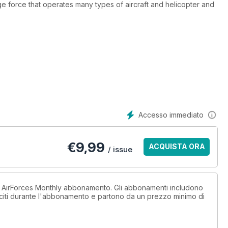
uge force that operates many types of aircraft and helicopter and
ft in pristine condition and their tail markings and artwork are
he US, UK, and the EU, Air National Guard – a comprehensive
ements content within the annual USAF Yearbook.
Accesso immediato
€
9,99
ACQUISTA ORA
/ issue
n AirForces Monthly abbonamento. Gli abbonamenti includono
sciti durante l'abbonamento e partono da un prezzo minimo di