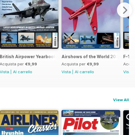
British Airpower Yearbook 2026
Airshows of the World 2026
F-16 
Acquista per
€9,99
Acquista per
€9,99
Acqui
Vista
|
Al carrello
Vista
|
Al carrello
Vista
View All