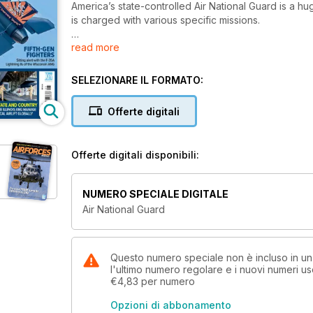
America’s state-controlled Air National Guard is a h
is charged with various specific missions.
read more
The service has a reputation for maintaining its aircra
legendary.
SELEZIONARE IL FORMATO:
Of massive interest among aviation enthusiasts in t
guide to America’s citizen airmen – perfectly compl
Offerte digitali
Offerte digitali disponibili:
NUMERO SPECIALE DIGITALE
Air National Guard
Questo numero speciale non è incluso in u
l'ultimo numero regolare e i nuovi numeri u
€4,83
per numero
Opzioni di abbonamento