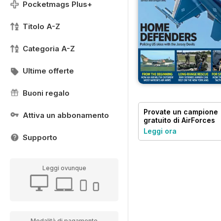
Pocketmags Plus+
Titolo A-Z
Categoria A-Z
Ultime offerte
Buoni regalo
Provate un
campione
Attiva un abbonamento
gratuito
di AirForces
Monthly
Leggi ora
Supporto
Leggi ovunque
Modalità di pagamento