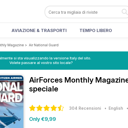
AVIAZIONE & TRASPORTI
TEMPO LIBERO
nthly Magazine
>
Air National Guard
lmente si sta visualizzando la versione Italy del sito.
Volete passare al vostro sito locale?
AirForces Monthly Magazin
speciale
304 Recensioni
• English
Only €9,99