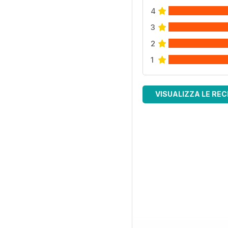
4
3
2
1
VISUALIZZA LE REC