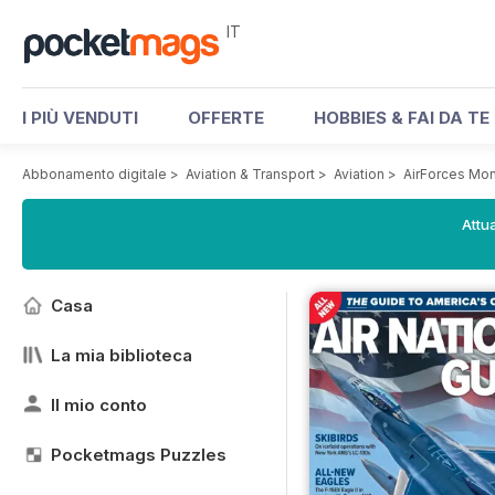
IT
I PIÙ VENDUTI
OFFERTE
HOBBIES & FAI DA TE
Abbonamento digitale
>
Aviation & Transport
>
Aviation
>
AirForces Mo
Attua
Casa
La mia biblioteca
Il mio conto
Pocketmags Puzzles