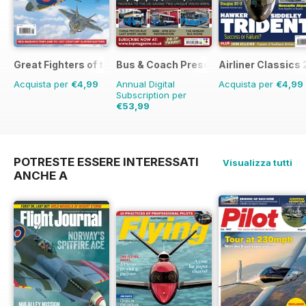
Great Fighters of the World
Bus & Coach Preservation
Airliner Classics 
Acquista per
€4,99
Annual Digital
Acquista per
€4,99
Subscription per
€53,99
€83.88
Risparmio
36%
POTRESTE ESSERE INTERESSATI
Visualizza tutti
ANCHE A