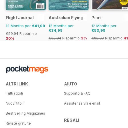
Flight Journal
Australian Flying
Pilot
12 Months per
€41,99
12 Months per
12 Months per
€34,99
€53,99
€59.94
Risparmio
€35.94
Risparmio
3%
€90.87
Risparmio
4
30%
ALTRI LINK
AIUTO
Tutti i titoli
Supporto & FAQ
Nuovi titoli
Assistenza via e-mail
Best Selling Magazines
REGALI
Riviste gratuite