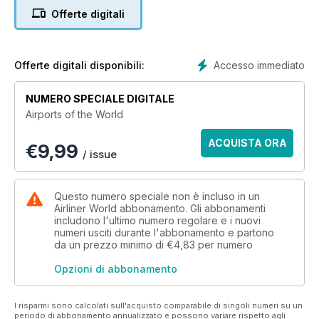
Offerte digitali
In addition, read first-hand accounts of flying visits to Corsica
and Bermuda. With news and comment on recent
developments at hubs, spokes, and point-to-point facilities
around the globe, it’s an issue not to be missed.
Accesso immediato
Offerte digitali disponibili:
NUMERO SPECIALE DIGITALE
Airports of the World
ACQUISTA ORA
€
9,99
/ issue
Questo numero speciale non è incluso in un
Airliner World abbonamento. Gli abbonamenti
includono l'ultimo numero regolare e i nuovi
numeri usciti durante l'abbonamento e partono
da un prezzo minimo di
€4,83
per numero
Opzioni di abbonamento
I risparmi sono calcolati sull'acquisto comparabile di singoli numeri su un
periodo di abbonamento annualizzato e possono variare rispetto agli