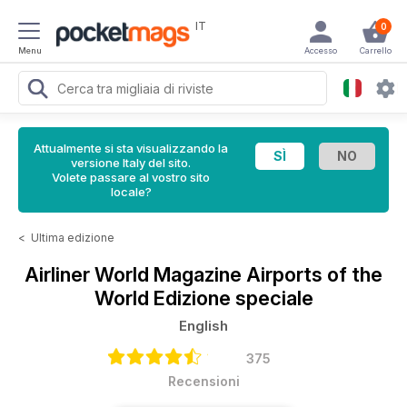
IT
0
Menu
Accesso
Carrello
Attualmente si sta visualizzando la
versione Italy del sito.
Volete passare al vostro sito
locale?
<
Ultima edizione
Airliner World Magazine
Airports of the
World Edizione speciale
English
375
Recensioni