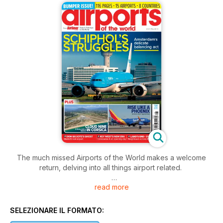
The much missed Airports of the World makes a welcome
return, delving into all things airport related.
read more
This special 116-page publication features new articles about
Phoenix Sky Harbor, Land’s End and St Mary’s, Madrid’s lost
airport, plus an in-depth look at Key West, and a study of the
SELEZIONARE IL FORMATO:
relationship between KLM and Amsterdam/Schiphol.