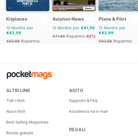
Kitplanes
Aviation News
Plane & Pilot
12 Months per
12 Months per
€41,99
12 Months per
€42,99
€42,99
€71.88
Risparmio
42%
€83.88
Risparmio
€83.88
Risparmio
49%
49%
ALTRI LINK
AIUTO
Tutti i titoli
Supporto & FAQ
Nuovi titoli
Assistenza via e-mail
Best Selling Magazines
REGALI
Riviste gratuite