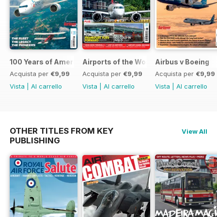
100 Years of American Airlines
Airports of the World 2026
Airbus v Boeing
Acquista per
€9,99
Acquista per
€9,99
Acquista per
€9,99
Vista
|
Al carrello
Vista
|
Al carrello
Vista
|
Al carrello
OTHER TITLES FROM KEY
View All
PUBLISHING