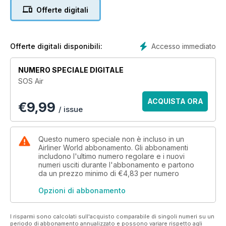
humanitarian relief, infrastructure development, customs, and
Offerte digitali
border protection.
Find out about the specialised equipment that guides highly
trained crews as they save lives and protect nations.
Accesso immediato
Offerte digitali disponibili:
Discover the aircraft types that the top operators in these
fields use and read first-hand accounts of how new
NUMERO SPECIALE DIGITALE
technology is gaining momentum.
SOS Air
ACQUISTA ORA
€
9,99
/ issue
Questo numero speciale non è incluso in un
Airliner World abbonamento. Gli abbonamenti
includono l'ultimo numero regolare e i nuovi
numeri usciti durante l'abbonamento e partono
da un prezzo minimo di
€4,83
per numero
Opzioni di abbonamento
I risparmi sono calcolati sull'acquisto comparabile di singoli numeri su un
periodo di abbonamento annualizzato e possono variare rispetto agli