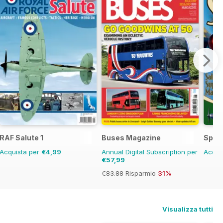
RAF Salute 1
Buses Magazine
Spitf
Acquista per
€4,99
Annual Digital Subscription per
Acqui
€57,99
€83.88
Risparmio
31%
Visualizza tutti