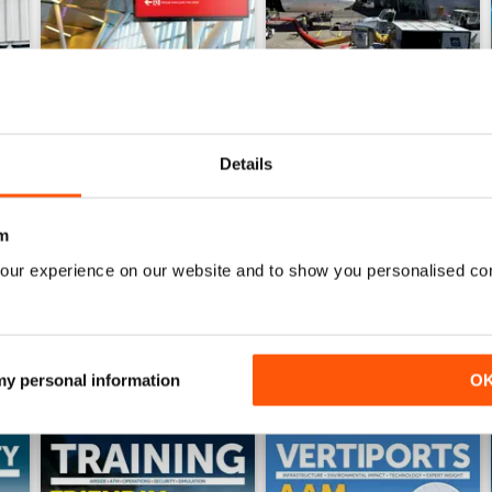
Details
Issue 4 2025
Issue 3 2025
Acquista per
€10,99
Acquista per
€10,99
m
Vista
|
Al carrello
Vista
|
Al carrello
our experience on our website and to show you personalised co
 my personal information
O