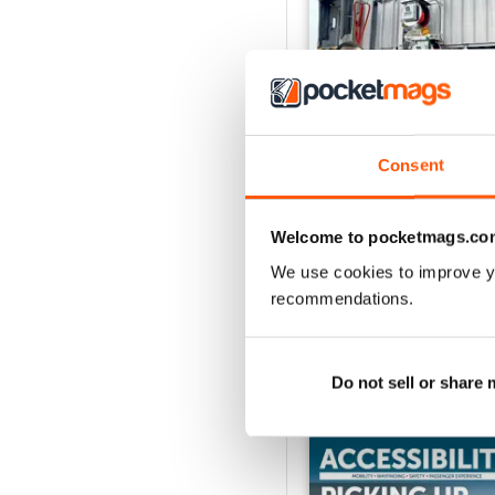
Consent
Issue 1 2026
Acquista per
€10,99
Welcome to pocketmags.co
Vista
|
Al carrello
We use cookies to improve y
recommendations.
Do not sell or share
SPECIAL EDITIONS