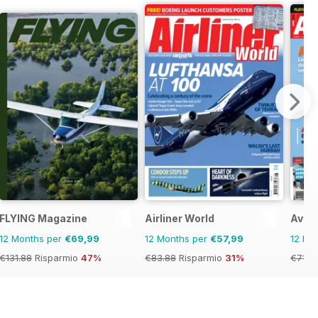
FLYING Magazine
Airliner World
Avion
12 Months per
€69,99
12 Months per
€57,99
12 Mo
€131.88
Risparmio
47%
€83.88
Risparmio
31%
€71.8