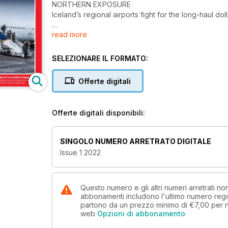
NORTHERN EXPOSURE
Iceland’s regional airports fight for the long-haul dol
read more
A LESS WEARYING WAIT
Tech takes the pain out of queuing
SELEZIONARE IL FORMATO:
STEPS TO CYBERSECURITY
How to tackle the CAA’s Assure audit
Offerte digitali
FOOD IN THE TIME OF COVID
Not even a pandemic can halt Gatwick’s ambitious 
Offerte digitali disponibili:
ACCESSIBILITY AT EVERY STAGE
Improving the security experience for travellers with 
SINGOLO NUMERO ARRETRATO DIGITALE
Issue 1 2022
Questo numero e gli altri numeri arretrati no
abbonamenti includono l'ultimo numero rego
partono da un prezzo minimo di
€7,00
per 
web
Opzioni di abbonamento