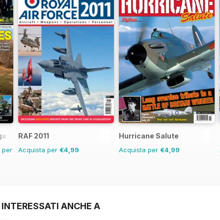
gazine
RAF 2011
Hurricane Salute
n per
Acquista per
€4,99
Acquista per
€4,99
 INTERESSATI ANCHE A