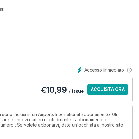
lar
F&B plans
Accesso immediato
disabilities
€
10,99
ACQUISTA ORA
/ issue
n sono inclusi in un Airports International abbonamento. Gli
lare e i nuovi numeri usciti durante l'abbonamento e
numero . Se volete abbonarvi, date un'occhiata al nostro sito