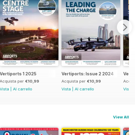
Vertiports 1 2025
Vertiports: Issue 2 2024
Verti
Acquista per
€10,99
Acquista per
€10,99
Acqui
Vista
|
Al carrello
Vista
|
Al carrello
Vista
View All