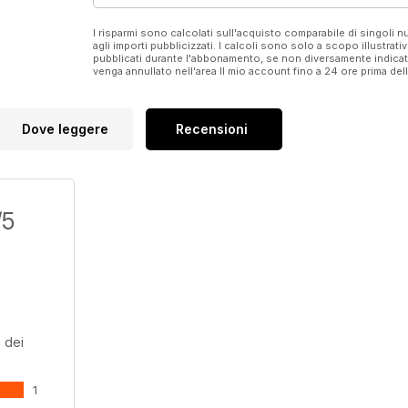
I risparmi sono calcolati sull'acquisto comparabile di singoli
agli importi pubblicizzati. I calcoli sono solo a scopo illustrati
pubblicati durante l'abbonamento, se non diversamente indic
venga annullato nell'area Il mio account fino a 24 ore prima d
Dove leggere
Recensioni
/5
 dei
1