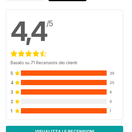
4,4
/5
Basato su 71 Recensioni dei clienti
5
39
4
25
3
6
2
0
1
1
VISUALIZZA LE RECENSIONI