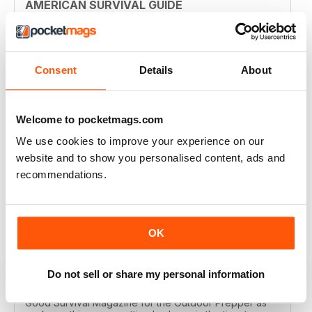
AMERICAN SURVIVAL GUIDE
I have been a long time reader of the magazine.
Excellent content expressing real world scenarios.
Love the reviews on the latest gear. Awesome
magazine!
Consent
Details
About
Recensito 08 marzo 2020
Welcome to pocketmags.com
We use cookies to improve your experience on our
HIGHLY INSPIRING
website and to show you personalised content, ads and
recommendations.
Lots of practical help
Recensito 25 luglio 2019
OK
GOOD SURVIVAL MAGAZINE FOR THE
Do not sell or share my personal information
OUTDOOR PREPPER
Good Survival Magazine for the Outdoor Prepper as