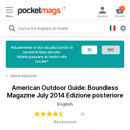
IT
0
Menu
Accesso
Carrello
Attualmente si sta visualizzando la
versione Italy del sito.
Volete passare al vostro sito
locale?
<
Ultima edizione
American Outdoor Guide: Boundless
Magazine
July 2014 Edizione posteriore
English
71
Recensioni