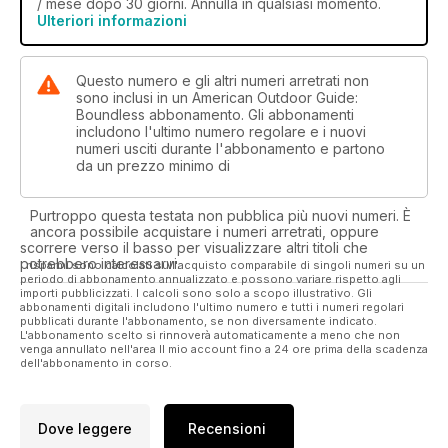
/ mese dopo 30 giorni. Annulla in qualsiasi momento.
Ulteriori informazioni
Questo numero e gli altri numeri arretrati non
sono inclusi in un American Outdoor Guide:
Boundless abbonamento. Gli abbonamenti
includono l'ultimo numero regolare e i nuovi
numeri usciti durante l'abbonamento e partono
da un prezzo minimo di
Purtroppo questa testata non pubblica più nuovi numeri. È
ancora possibile acquistare i numeri arretrati, oppure
scorrere verso il basso per visualizzare altri titoli che
potrebbero interessarvi.
I risparmi sono calcolati sull'acquisto comparabile di singoli numeri su un
periodo di abbonamento annualizzato e possono variare rispetto agli
importi pubblicizzati. I calcoli sono solo a scopo illustrativo. Gli
abbonamenti digitali includono l'ultimo numero e tutti i numeri regolari
pubblicati durante l'abbonamento, se non diversamente indicato.
L'abbonamento scelto si rinnoverà automaticamente a meno che non
venga annullato nell'area Il mio account fino a 24 ore prima della scadenza
dell'abbonamento in corso.
Dove leggere
Recensioni