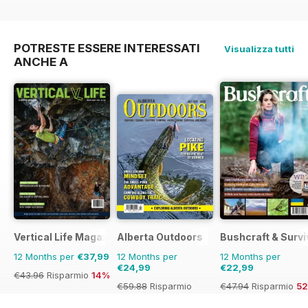
POTRESTE ESSERE INTERESSATI
Visualizza tutti
ANCHE A
Vertical Life Magazine
Alberta Outdoors
Bushcraft & Survi
12 Months per
€37,99
12 Months per
12 Months per
€24,99
€22,99
€43.96
Risparmio
14%
€59.88
Risparmio
€47.94
Risparmio
5
58%