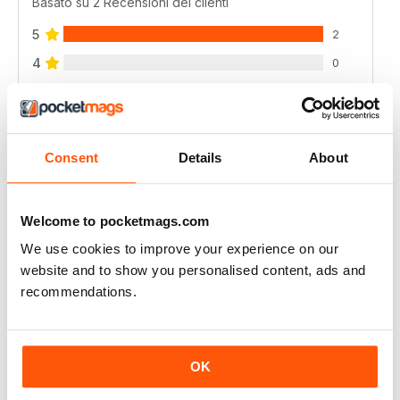
Basato su 2 Recensioni dei clienti
5
2
4
0
3
0
2
0
1
0
Consent
Details
About
VISUALIZZA LE RECENSIONI
Welcome to pocketmags.com
We use cookies to improve your experience on our
website and to show you personalised content, ads and
recommendations.
ALWAYS INSPIRING
Highly informative
Recensito 25 luglio 2019
OK