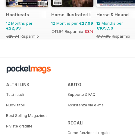
Hoofbeats
Horse Illustrated Magazine
Horse & Hound
12 Months per
12 Months per
€27,99
12 Months per
€22,99
€109,99
€41.94
Risparmio
33%
€29.94
Risparmio
€177.99
Risparmio
23%
38%
ALTRI LINK
AIUTO
Tutti i titoli
Supporto & FAQ
Nuovi titoli
Assistenza via e-mail
Best Selling Magazines
REGALI
Riviste gratuite
Come funziona il regalo