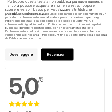
Purtroppo questa testata non pubblica più nuovi numeri. È
ancora possibile acquistare i numeri arretrati, oppure
scorrere verso il basso per visualizzare altri titoli che
potrebbero interessarvi.
I risparmi sono calcolati sull'acquisto comparabile di singoli numeri su un
periodo di abbonamento annualizzato e possono variare rispetto agli
importi pubblicizzati. I calcoli sono solo a scopo illustrativo. Gli
abbonamenti digitali includono l'ultimo numero e tutti i numeri regolari
pubblicati durante l'abbonamento, se non diversamente indicato.
L'abbonamento scelto si rinnoverà automaticamente a meno che non
venga annullato nell'area Il mio account fino a 24 ore prima della scadenza
dell'abbonamento in corso.
Dove leggere
Recensioni
5,0
/5