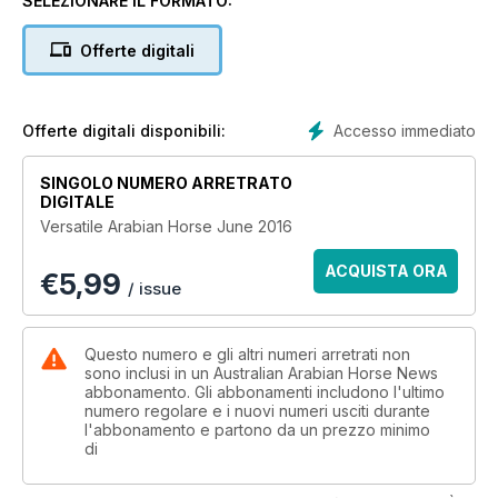
SELEZIONARE IL FORMATO:
Stories as well as Orientalism and the Arabian Horse.
Experience the Arabian Breeders World Cup Show held in
Offerte digitali
Las Vegas, enjoy the thrill of NARA racing news and delve
into horse health with stories on guttural pouch mycosis and
calming supplements.
Accesso immediato
Offerte digitali disponibili:
SINGOLO NUMERO ARRETRATO
DIGITALE
Versatile Arabian Horse June 2016
ACQUISTA ORA
€
5,99
/ issue
Questo numero e gli altri numeri arretrati non
sono inclusi in un Australian Arabian Horse News
abbonamento. Gli abbonamenti includono l'ultimo
numero regolare e i nuovi numeri usciti durante
l'abbonamento e partono da un prezzo minimo
di