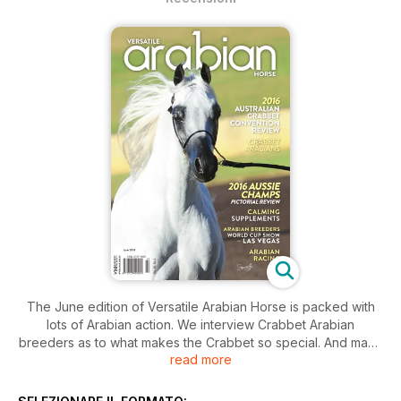
The June edition of Versatile Arabian Horse is packed with
lots of Arabian action. We interview Crabbet Arabian
breeders as to what makes the Crabbet so special. And make
read more
sure you catch the action from this year’s Aussies .. 18 pages
of ‘Aussie winners’ along with all the results. If you enjoy
stories from years gone by, make sure you read Bygone Era