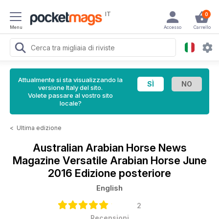
IT
0
Menu
Accesso
Carrello
Attualmente si sta visualizzando la
versione Italy del sito.
Volete passare al vostro sito
locale?
<
Ultima edizione
Australian Arabian Horse News
Magazine
Versatile Arabian Horse June
2016 Edizione posteriore
English
2
Recensioni