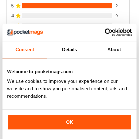
5
2
4
0
3
0
2
0
1
0
Consent
Details
About
VISUALIZZA LE RECENSIONI
Welcome to pocketmags.com
We use cookies to improve your experience on our
website and to show you personalised content, ads and
recommendations.
ALWAYS INSPIRING
Highly informative
Recensito 25 luglio 2019
OK