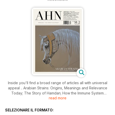
Inside you'll find a broad range of articles all with universal
appeal .. Arabian Strains: Origins, Meanings and Relevance
Today; The Story of Hamdan; How the Immune System
read more
Affects Fertility; Straight Egyptian Sire Lines; All about Legs
and Feet; Preservation Breeding; Saddle Fit; even a story
about going to your first show. Enjoy October's issue of
SELEZIONARE IL FORMATO:
Arabian Horse News (AHN).