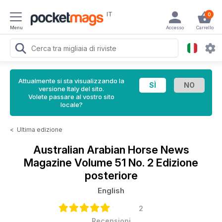
IT
0
Menu
Accesso
Carrello
Attualmente si sta visualizzando la
versione Italy del sito.
Volete passare al vostro sito
locale?
<
Ultima edizione
Australian Arabian Horse News
Magazine
Volume 51 No. 2 Edizione
posteriore
English
2
Recensioni