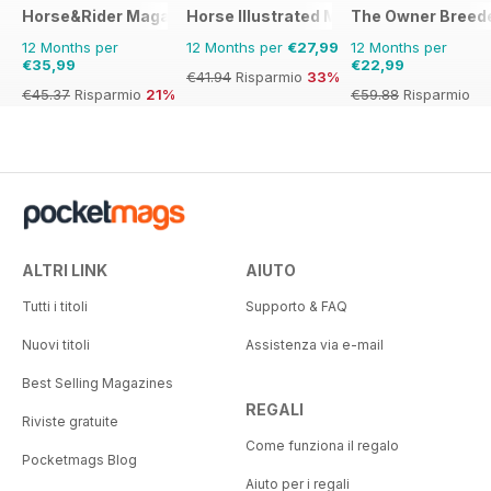
Horse&Rider Magazine - UK equestrian magazine for Horse 
Horse Illustrated Magazine
The Owner Breed
12 Months per
12 Months per
€27,99
12 Months per
€35,99
€22,99
€41.94
Risparmio
33%
€45.37
Risparmio
21%
€59.88
Risparmio
62%
ALTRI LINK
AIUTO
Tutti i titoli
Supporto & FAQ
Nuovi titoli
Assistenza via e-mail
Best Selling Magazines
REGALI
Riviste gratuite
Come funziona il regalo
Pocketmags Blog
Aiuto per i regali