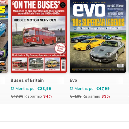
Buses of Britain
Evo
12 Months per
€28,99
12 Months per
€47,99
€43.96
Risparmio
34%
€71.88
Risparmio
33%