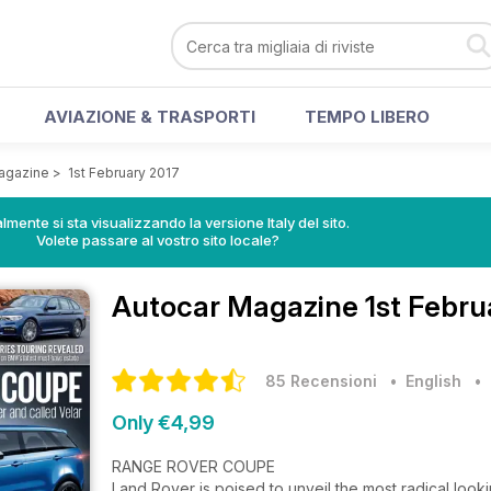
AVIAZIONE & TRASPORTI
TEMPO LIBERO
agazine
>
1st February 2017
lmente si sta visualizzando la versione Italy del sito.
Volete passare al vostro sito locale?
Autocar Magazine
1st Febru
85 Recensioni
• English
Only €4,99
RANGE ROVER COUPE
Land Rover is poised to unveil the most radical loo