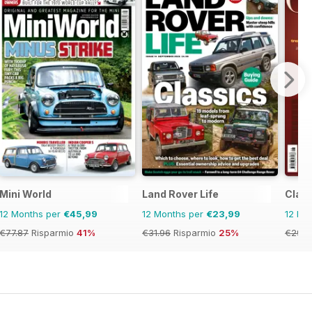
Mini World
Land Rover Life
Clas
12 Months per
€45,99
12 Months per
€23,99
12 Mo
€77.87
Risparmio
41%
€31.96
Risparmio
25%
€29.9