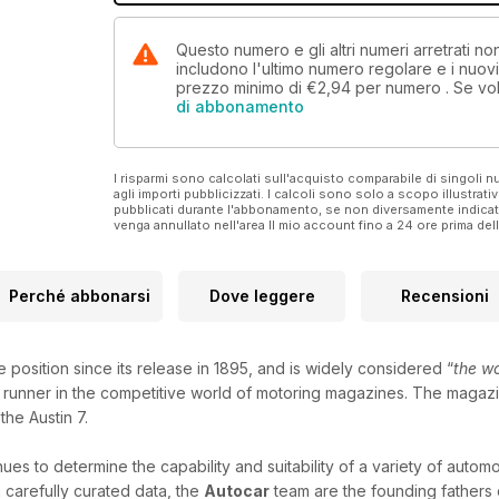
Questo numero e gli altri numeri arretrati 
includono l'ultimo numero regolare e i nuov
prezzo minimo di
€2,94
per numero . Se vol
di abbonamento
I risparmi sono calcolati sull'acquisto comparabile di singoli
agli importi pubblicizzati. I calcoli sono solo a scopo illustrati
pubblicati durante l'abbonamento, se non diversamente indic
venga annullato nell'area Il mio account fino a 24 ore prima d
Perché abbonarsi
Dove leggere
Recensioni
 position since its release in 1895, and is widely considered “
the w
 runner in the competitive world of motoring magazines. The magazine
the Austin 7.
es to determine the capability and suitability of a variety of autom
 carefully curated data, the
Autocar
team are the founding fathers o