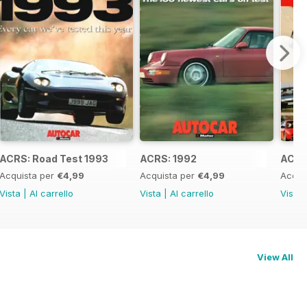
ACRS: Road Test 1993
ACRS: 1992
ACRS:
Acquista per
€4,99
Acquista per
€4,99
Acqui
Vista
|
Al carrello
Vista
|
Al carrello
Vista
View All