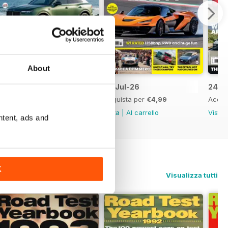
About
08-Jul-26
01-Jul-26
24-J
Acquista per
€4,99
Acquista per
€4,99
Acqui
Vista
|
Al carrello
Vista
|
Al carrello
Vista
ntent, ads and
K
Visualizza tutti