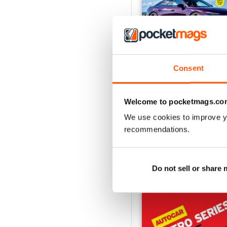
Consent
29-Jul-26
Acquista per
€4,99
Welcome to pocketmags.co
Vista
|
Al carrello
We use cookies to improve y
recommendations.
Do not sell or share
RETRO SERIES