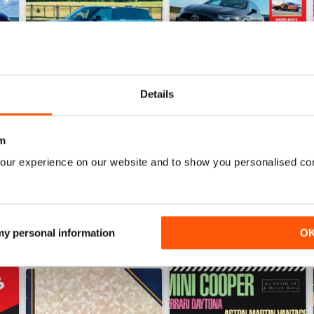
Details
22-Jul-26
15-Jul-26
Acquista per
€4,99
Acquista per
€4,99
m
Vista
|
Al carrello
Vista
|
Al carrello
our experience on our website and to show you personalised co
 my personal information
O