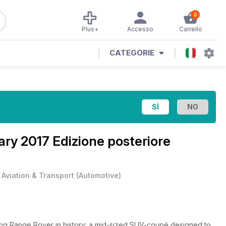
0
Plus+
Accesso
Carrello
CATEGORIE
ary 2017 Edizione posteriore
•
Aviation & Transport
(
Automotive
)
king Range Rover in history: a mid-sized SUV-coupé designed to