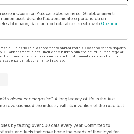
non sono inclusi in un Autocar abbonamento. Gli abbonamenti
i numeri usciti durante l'abbonamento e partono da un
ete abbonarvi, date un'occhiata al nostro sito web
Opzioni
 numeri su un periodo di abbonamento annualizzato e possono variare rispetto
vo. Gli abbonamenti digitali includono l'ultimo numero e tutti i numeri regolari
ato. L'abbonamento scelto si rinnoverà automaticamente a meno che non
ella scadenza dell'abbonamento in corso.
orld's oldest car magazine
”. A long legacy of life in the fast
 revolutionised the industry with its invention of the road test
obiles by testing over 500 cars every year. Committed to
f stats and facts that drive home the needs of their loyal fan