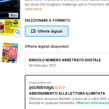
lay down the toughest challenge yet to Porsche’s a
read more
Mercedes-Benz GLE Coupé. The new model, which ima
Range Rover prototypes in the late 1960s, is desi
£80,000 Range Rover Sport. Due for official launch 
SELEZIONARE IL FORMATO:
(whose name means ‘veil’ or ‘cover’ in Italian) will
the ultra-modern aluminium body and assembly plant 
Offerte digitali
insiders are confident that rising demand will drive
Offerte digitali disponibili:
SINGOLO NUMERO ARRETRATO DIGITALE
1st February 2017
Disponibile con
ABBONAMENTO ALLA LETTURA ILLIMITATA
Ottenere
accesso illimitato
a Autocar e oltre 600 al
Annulla in qualsiasi momento.
Ulteriori informazi