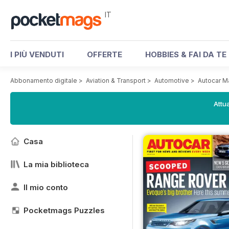
IT
I PIÙ VENDUTI
OFFERTE
HOBBIES & FAI DA TE
Abbonamento digitale
>
Aviation & Transport
>
Automotive
>
Autocar M
Attua
Casa
La mia biblioteca
Il mio conto
Pocketmags Puzzles