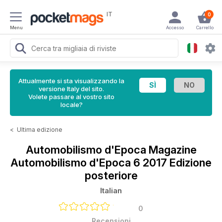
IT
0
Menu
Accesso
Carrello
Attualmente si sta visualizzando la
versione Italy del sito.
Volete passare al vostro sito
locale?
<
Ultima edizione
Automobilismo d'Epoca Magazine
Automobilismo d'Epoca 6 2017 Edizione
posteriore
Italian
0
Recensioni