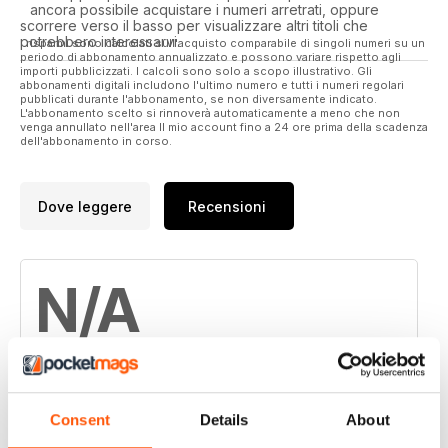
ancora possibile acquistare i numeri arretrati, oppure
scorrere verso il basso per visualizzare altri titoli che
potrebbero interessarvi.
I risparmi sono calcolati sull'acquisto comparabile di singoli numeri su un
periodo di abbonamento annualizzato e possono variare rispetto agli
importi pubblicizzati. I calcoli sono solo a scopo illustrativo. Gli
abbonamenti digitali includono l'ultimo numero e tutti i numeri regolari
pubblicati durante l'abbonamento, se non diversamente indicato.
L'abbonamento scelto si rinnoverà automaticamente a meno che non
venga annullato nell'area Il mio account fino a 24 ore prima della scadenza
dell'abbonamento in corso.
Dove leggere
Recensioni
N/A
Basato su 0 Recensioni dei clienti
Consent
Details
About
5
0