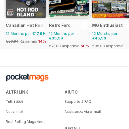
Canadian Hot Rods
Retro Ford
MG Enthusiast
12 Months per
€17,99
12 Months per
12 Months per
€35,99
€45,99
€20.94
Risparmio
14%
€71.88
Risparmio
50%
€95.88
Risparmio
52%
ALTRI LINK
AIUTO
Tutti i titoli
Supporto & FAQ
Nuovi titoli
Assistenza via e-mail
Best Selling Magazines
REGALI