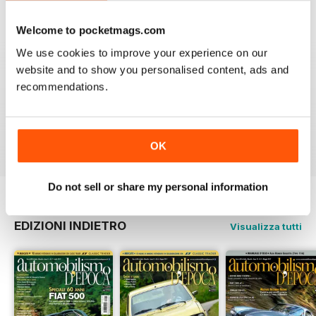
4
0
Welcome to pocketmags.com
3
0
We use cookies to improve your experience on our
2
0
website and to show you personalised content, ads and
1
0
recommendations.
VISUALIZZA LE RECENSIONI
OK
Do not sell or share my personal information
EDIZIONI INDIETRO
Visualizza tutti