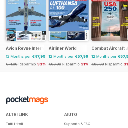
Avion Revue Internacional
Airliner World
Combat Aircraft 
12 Months per
€47,99
12 Months per
€57,99
12 Months per
€57,
€71.88
Risparmio
33%
€83.88
Risparmio
31%
€83.88
Risparmio
3
ALTRI LINK
AIUTO
Tutti i titoli
Supporto & FAQ