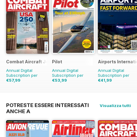
Combat Aircraft Journal
Pilot
Airports Internati
Annual Digital
Annual Digital
Annual Digital
Subscription per
Subscription per
Subscription per
€57,99
€53,99
€41,99
€83.88
Risparmio
31%
€90.87
Risparmio
41%
€65.94
Risparmio
36%
POTRESTE ESSERE INTERESSATI
Visualizza tutti
ANCHE A