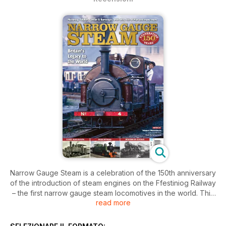
Narrow Gauge Steam is a celebration of the 150th anniversary
of the introduction of steam engines on the Ffestiniog Railway
– the first narrow gauge steam locomotives in the world. This
read more
led the way to promoting the use of steam on narrow gauge
railways across the world.
It shows the application of steam across a diverse range of