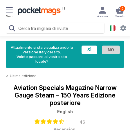
IT
0
Menu
Accesso
Carrello
Attualmente si sta visualizzando la
versione Italy del sito.
Volete passare al vostro sito
locale?
<
Ultima edizione
Aviation Specials Magazine
Narrow
Gauge Steam – 150 Years Edizione
posteriore
English
46
Recensioni