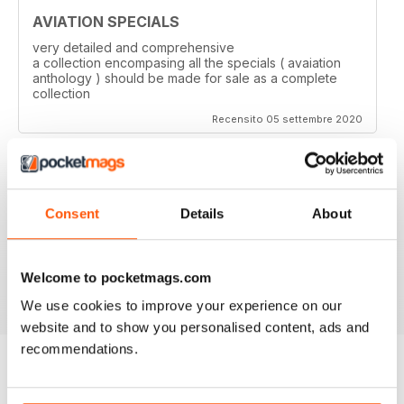
AVIATION SPECIALS
very detailed and comprehensive
a collection encompasing all the specials ( avaiation
anthology ) should be made for sale as a complete
collection
Recensito 05 settembre 2020
Consent
Details
About
AVIATION SPECIALS
Very interesting and with a lot of good information
Welcome to pocketmags.com
Recensito 22 luglio 2020
We use cookies to improve your experience on our
website and to show you personalised content, ads and
recommendations.
EDIZIONI INDIETRO
Visualizza tutti