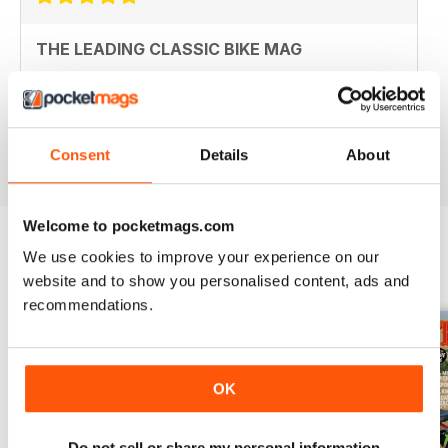
THE LEADING CLASSIC BIKE MAG
The Leading Classic Bike Mag for anyone interested in
classic bikes, aimed at the UK and European classic
bike owner!
Recensito 07 luglio 2019
Consent
Details
About
Welcome to pocketmags.com
We use cookies to improve your experience on our
EDIZIONI INDIETRO
Visualizza tutti
website and to show you personalised content, ads and
recommendations.
OK
Do not sell or share my personal information