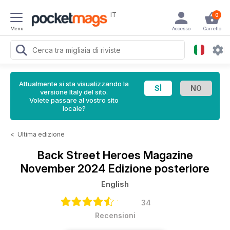
IT
0
Menu
Accesso
Carrello
Attualmente si sta visualizzando la
versione Italy del sito.
Volete passare al vostro sito
locale?
<
Ultima edizione
Back Street Heroes Magazine
November 2024 Edizione posteriore
English
34
Recensioni