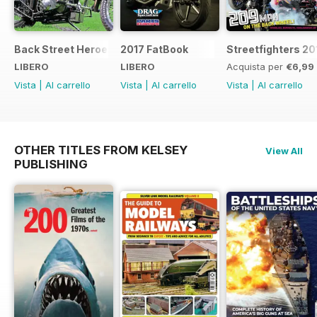
Back Street Heroes - Special Edition - Free
2017 FatBook
Streetfighters 20
LIBERO
LIBERO
Acquista per
€6,99
Vista
|
Al carrello
Vista
|
Al carrello
Vista
|
Al carrello
OTHER TITLES FROM KELSEY
View All
PUBLISHING