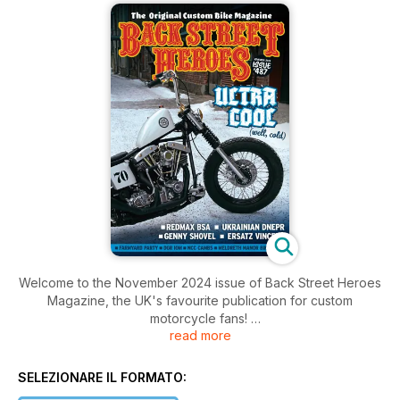
Welcome to the November 2024 issue of Back Street Heroes
Magazine, the UK's favourite publication for custom
motorcycle fans!
read more
Inside this issue includes: Home-built Vincent, The Farmyard
Party, Meldreth Manor Bike Show, loads of custom bike news,
SELEZIONARE IL FORMATO:
great bikes, products and our regular columns... and much