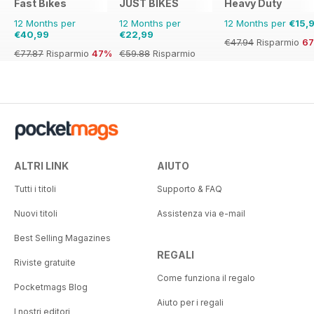
Fast Bikes
JUST BIKES
Heavy Duty
12 Months per
12 Months per
12 Months per
€15,
€40,99
€22,99
€47.94
Risparmio
6
€77.87
Risparmio
47%
€59.88
Risparmio
62%
ALTRI LINK
AIUTO
Tutti i titoli
Supporto & FAQ
Nuovi titoli
Assistenza via e-mail
Best Selling Magazines
REGALI
Riviste gratuite
Come funziona il regalo
Pocketmags Blog
Aiuto per i regali
I nostri editori