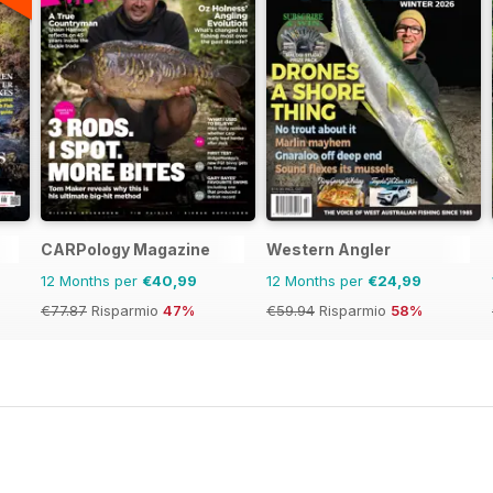
CARPology Magazine
Western Angler
12 Months per
€40,99
12 Months per
€24,99
€77.87
Risparmio
47%
€59.94
Risparmio
58%