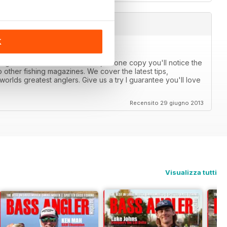
K
anglers catch more bass. After just one copy you'll notice the
 other fishing magazines. We cover the latest tips,
orlds greatest anglers. Give us a try I guarantee you'll love
Recensito 29 giugno 2013
Visualizza tutti