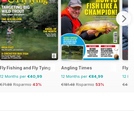
Fly Fishing and Fly Tying
Angling Times
FlyLi
12 Months per
€40,99
12 Months per
€84,99
12 Mo
€71.88
Risparmio
43%
€181.48
Risparmio
53%
€47.9