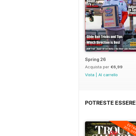
Spring 26
Acquista per
€6,99
Vista
|
Al carrello
POTRESTE ESSERE
EXTR
20% OF