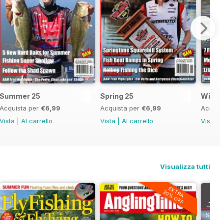
Summer 25
Spring 25
Wint
Acquista per
€6,99
Acquista per
€6,99
Acqui
Vista
|
Al carrello
Vista
|
Al carrello
Vista
Visualizza tutti
EXTRA
20% OFF