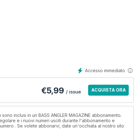
Accesso immediato
€
5,99
ACQUISTA ORA
/ issue
 non sono inclusi in un BASS ANGLER MAGAZINE abbonamento.
egolare e i nuovi numeri usciti durante l'abbonamento e
numero . Se volete abbonarvi, date un'occhiata al nostro sito