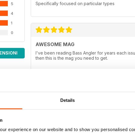
Specifically focused on particular types
5
4
1
0
AWESOME MAG
ENSIONI
I've been reading Bass Angler for years each issue
then this is the mag you need to get.
ALL TIME FAVORITE
Details
If you want the best in a Bass Magazine, this is th
between rods and reels, good baits that work in cl
Hands down it's the best in bass publication beca
m
angler for any age group!
our experience on our website and to show you personalised co