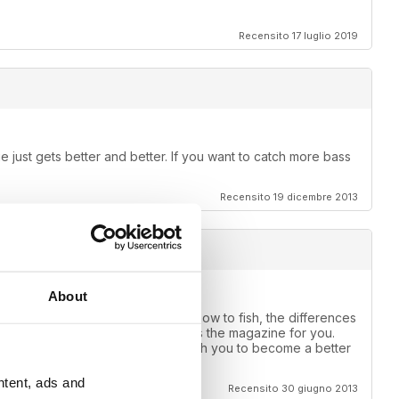
Recensito 17 luglio 2019
 just gets better and better. If you want to catch more bass
Recensito 19 dicembre 2013
About
e one for you. If you want to learn how to fish, the differences
ear, muddy or stained water this is the magazine for you.
use of what it can do for you, teach you to become a better
ntent, ads and
Recensito 30 giugno 2013