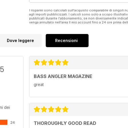
I risparmi sono calcolati sull'acquisto comparabile di singoli
agli importi pubblicizzati. I calcoli sono solo a scopo illustrati
pubblicati durante l'abbonamento, se non diversamente indic
venga annullato nell'area Il mio account fino a 24 ore prima d
Dove leggere
Recensioni
/5
BASS ANGLER MAGAZINE
great
ni dei
24
THOROUGHLY GOOD READ