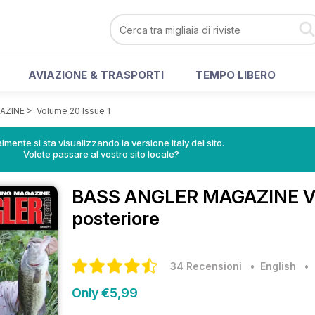
AVIAZIONE & TRASPORTI
TEMPO LIBERO
AZINE
>
Volume 20 Issue 1
lmente si sta visualizzando la versione Italy del sito.
Volete passare al vostro sito locale?
BASS ANGLER MAGAZINE
V
posteriore
34 Recensioni
• English
Only €5,99