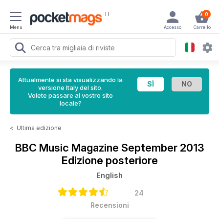
IT
0
Menu
Accesso
Carrello
Attualmente si sta visualizzando la
versione Italy del sito.
Volete passare al vostro sito
locale?
<
Ultima edizione
BBC Music Magazine
September 2013
Edizione posteriore
English
24
Recensioni