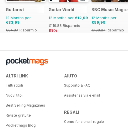
Guitarist
Guitar World
BBC Music Magaz
12 Months per
12 Months per
€12,99
12 Months per
€33,99
€59,99
€119.88
Risparmio
€64.87
Risparmio
€103.87
Risparmio
89%
48%
42%
ALTRI LINK
AIUTO
Tutti i titoli
Supporto & FAQ
Nuovi titoli
Assistenza via e-mail
Best Selling Magazines
REGALI
Riviste gratuite
Come funziona il regalo
Pocketmags Blog