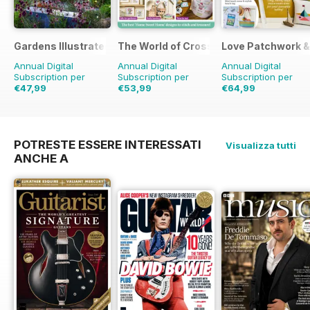
Gardens Illustrated
The World of Cross Stitching
Love Patchwork & 
Annual Digital
Annual Digital
Annual Digital
Subscription per
Subscription per
Subscription per
€47,99
€53,99
€64,99
€90.87
Risparmio
€155.87
Risparmio
€103.87
Risparmio
47%
65%
37%
POTRESTE ESSERE INTERESSATI
Visualizza tutti
ANCHE A