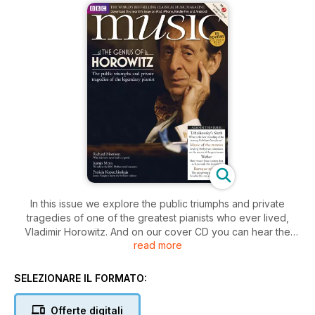
In this issue we explore the public triumphs and private
tragedies of one of the greatest pianists who ever lived,
Vladimir Horowitz. And on our cover CD you can hear the
read more
great musician himself perform in a live recording at the Royal
Festival Hall in 1982. Plus, we talk to eight of today's leading
film music composers about the best movie scores in the
SELEZIONARE IL FORMATO:
history of cinema, and we choose the best recordings of
Tchaikovsky's Sixth Symphony.
Offerte digitali