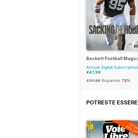
Beckett Football Maga
Annual Digital Subscriptio
€47,99
€191.88
Risparmio
75%
POTRESTE ESSERE
EXTR
20% OF