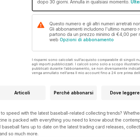
dopo 30 giorni. Annulla in qualsiasi momento.
Ulte
Questo numero e gli altri numeri arretrati 
Gli abbonamenti includono l'ultimo numero r
partono da un prezzo minimo di
€4,00
per 
web
Opzioni di abbonamento
I risparmi sono calcolati sull'acquisto comparabile di singoli
agli importi pubblicizzati. I calcoli sono solo a scopo illustrati
pubblicati durante l'abbonamento, se non diversamente indic
venga annullato nell'area Il mio account fino a 24 ore prima d
Articoli
Perché abbonarsi
Dove leggere
 to speed with the latest baseball-related collecting trends? Whethe
ne is packed with everything you need to know about the contempora
baseball fans up to date on the latest trading card releases, collect
g and so much more.