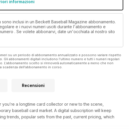
riori informazioni
non sono inclusi in un Beckett Baseball Magazine abbonamento.
egolare e i nuovi numeri usciti durante l'abbonamento e
numero . Se volete abbonarvi, date un'occhiata al nostro sito
 numeri su un periodo di abbonamento annualizzato e possono variare rispetto
vo. Gli abbonamenti digitali includono l'ultimo numero e tutti i numeri regolari
ato. L'abbonamento scelto si rinnoverà automaticamente a meno che non
ella scadenza dell'abbonamento in corso.
Recensioni
r you’re a longtime card collector or new to the scene,
ry baseball card market. A digital subscription will keep
ing trends, popular sets from the past, current pricing, which