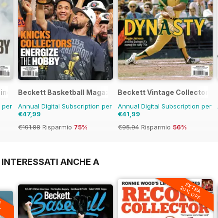
zine
Beckett Basketball Magazine
Beckett Vintage Collector M
n per
Annual Digital Subscription per
Annual Digital Subscription per
€47,99
€41,99
€191.88
Risparmio
75%
€95.94
Risparmio
56%
 INTERESSATI ANCHE A
EXTRA
20% OFF
A
F