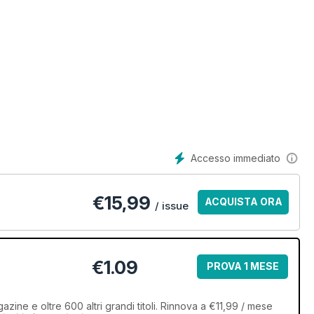
Accesso immediato
€
15,99
ACQUISTA ORA
/ issue
€1.09
PROVA 1 MESE
zine e oltre 600 altri grandi titoli. Rinnova a €11,99 / mese