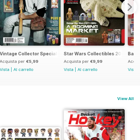
Vintage Collector Special-2 2015
Star Wars Collectibles 2015
Baseb
Acquista per
€5,99
Acquista per
€9,99
Acqui
Vista
|
Al carrello
Vista
|
Al carrello
Vista
View All