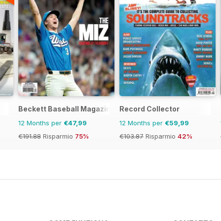
Beckett Baseball Magazine
Record Collector
12 Months per
€47,99
12 Months per
€59,99
€191.88
Risparmio
75%
€103.87
Risparmio
42%