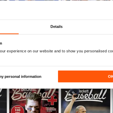
Details
)
2026-80 (Baseball-Jul)
2026-78 (Baseball-Jun)
Acquista per
€15,99
Acquista per
€15,99
m
Vista
|
Al carrello
Vista
|
Al carrello
our experience on our website and to show you personalised co
 my personal information
O