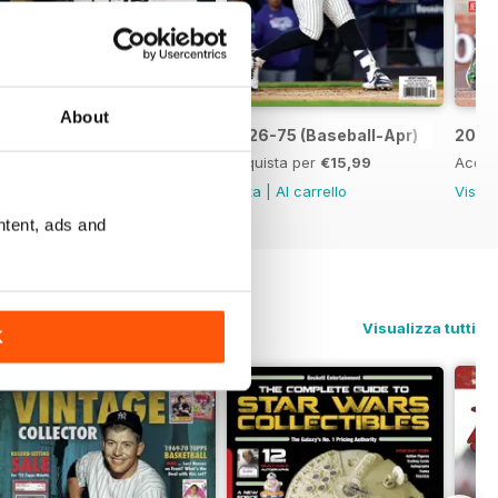
About
2026-77 (Baseball-May)
2026-75 (Baseball-Apr)
2026
Acquista per
€15,99
Acquista per
€15,99
Acqui
Vista
|
Al carrello
Vista
|
Al carrello
Vista
ntent, ads and
Visualizza tutti
K