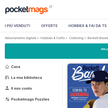
IT
I PIÙ VENDUTI
OFFERTE
HOBBIES & FAI DA TE
Abbonamento digitale
>
Hobbies & Crafts
>
Collecting
>
Beckett Baseb
Attua
Casa
La mia biblioteca
Il mio conto
Pocketmags Puzzles