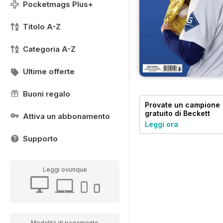
Pocketmags Plus+
Titolo A-Z
Categoria A-Z
Ultime offerte
Buoni regalo
Provate un
campione
gratuito
di Beckett
Attiva un abbonamento
Baseball Magazine
Leggi ora
Supporto
Leggi ovunque
Modalità di pagamento