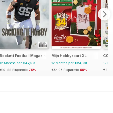
Beckett Football Magazine
Mijn Hobbykaart XL
COIN
12 Months per
€47,99
12 Months per
€24,99
12 Mo
€191.88
Risparmio
75%
€54.95
Risparmio
55%
€41.9