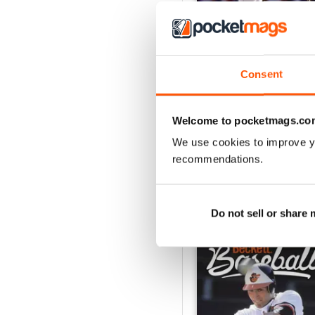
Consent
2026-81 (Baseball-Aug
Acquista per
€15,99
Welcome to pocketmags.co
Vista
|
Al carrello
We use cookies to improve y
recommendations.
SPECIAL EDITIONS
Do not sell or share