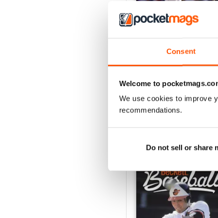
Consent
2026-81 (Baseball-Aug
Acquista per
€15,99
Welcome to pocketmags.co
Vista
|
Al carrello
We use cookies to improve y
recommendations.
SPECIAL EDITIONS
Do not sell or share