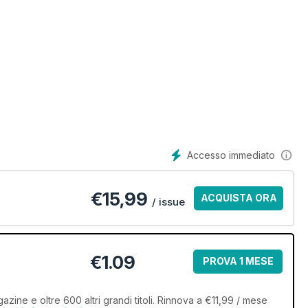
Accesso immediato
€
15,99
ACQUISTA ORA
/ issue
€1.09
PROVA 1 MESE
zine e oltre 600 altri grandi titoli. Rinnova a €11,99 / mese