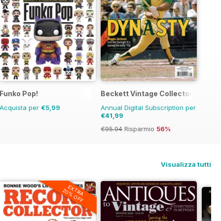
Funko Pop!
Beckett Vintage Collector Magazi
Acquista per
€5,99
Annual Digital Subscription per
€41,99
€95.94
Risparmio
56%
Visualizza tutti
EXTRA
20% OFF