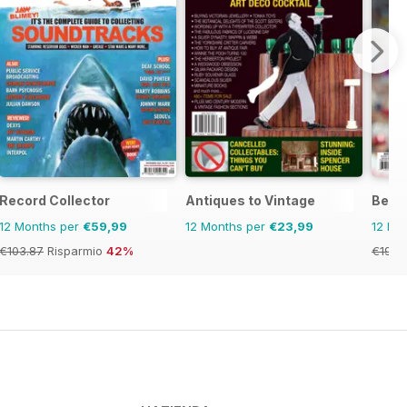
Record Collector
Antiques to Vintage
Beck
12 Months per
€59,99
12 Months per
€23,99
12 Mo
€103.87
Risparmio
42%
€191.