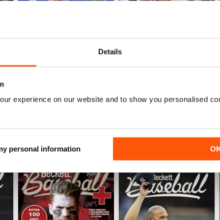
Details
)
2026-80 (Baseball-Jul)
2026-78 (Baseball-Jun)
Acquista per
€15,99
Acquista per
€15,99
m
Vista
|
Al carrello
Vista
|
Al carrello
our experience on our website and to show you personalised co
 my personal information
O