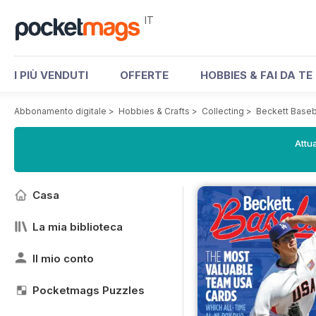
IT
I PIÙ VENDUTI
OFFERTE
HOBBIES & FAI DA TE
Abbonamento digitale
>
Hobbies & Crafts
>
Collecting
>
Beckett Baseb
Attua
Casa
La mia biblioteca
Il mio conto
Pocketmags Puzzles