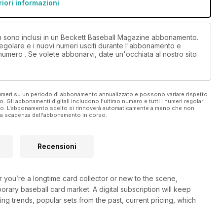
riori informazioni
non sono inclusi in un Beckett Baseball Magazine abbonamento.
egolare e i nuovi numeri usciti durante l'abbonamento e
numero . Se volete abbonarvi, date un'occhiata al nostro sito
 numeri su un periodo di abbonamento annualizzato e possono variare rispetto
vo. Gli abbonamenti digitali includono l'ultimo numero e tutti i numeri regolari
ato. L'abbonamento scelto si rinnoverà automaticamente a meno che non
ella scadenza dell'abbonamento in corso.
Recensioni
r you’re a longtime card collector or new to the scene,
ry baseball card market. A digital subscription will keep
ing trends, popular sets from the past, current pricing, which