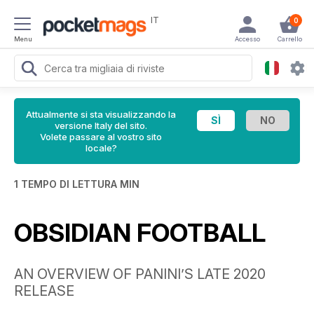
IT
0
Menu
Accesso
Carrello
Attualmente si sta visualizzando la
versione Italy del sito.
Volete passare al vostro sito
locale?
1 TEMPO DI LETTURA MIN
OBSIDIAN FOOTBALL
AN OVERVIEW OF PANINI’S LATE 2020
RELEASE