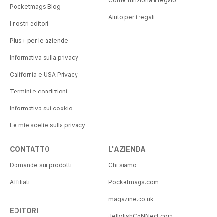
Come funziona il regalo
Pocketmags Blog
Aiuto per i regali
I nostri editori
Plus+ per le aziende
Informativa sulla privacy
California e USA Privacy
Termini e condizioni
Informativa sui cookie
Le mie scelte sulla privacy
CONTATTO
L'AZIENDA
Domande sui prodotti
Chi siamo
Affiliati
Pocketmags.com
magazine.co.uk
EDITORI
JellyfishCoNNect.com