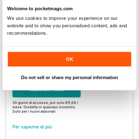
Welcome to pocketmags.com
Si può godere di:
We use cookies to improve your experience on our
Godetevi questa edizione per intero
website and to show you personalised content, ads and
Accesso immediato a oltre 600 titoli
recommendations.
Migliaia di numeri arretrati
Nessun contratto o impegno
OK
Prova per €1.09
Do not sell or share my personal information
ABBONATI ORA
30 giorni di accesso, poi solo €11,99 /
mese. Disdetta in qualsiasi momento.
Solo per i nuovi abbonati.
Per saperne di più