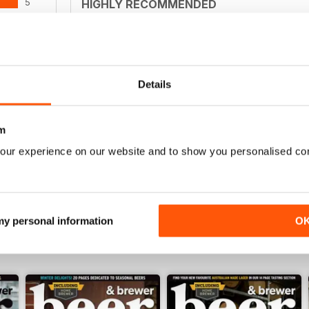
5
HIGHLY RECOMMENDED
Great for all of those who enjoy the occasional b
0
0
0
Details
0
NOT FOR TEETOTALERS
m
ENSIONI
Fascinating read for all those beer enthusiasts
our experience on our website and to show you personalised co
 my personal information
O