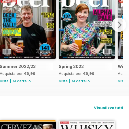
Summer 2022/23
Spring 2022
Wint
Acquista per
€6,99
Acquista per
€6,99
Acqui
Vista
|
Al carrello
Vista
|
Al carrello
Vista
Visualizza tutti