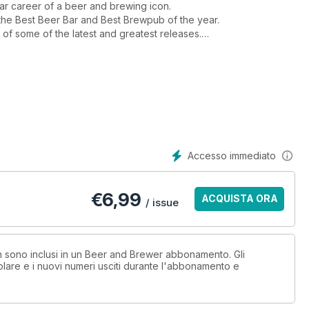
ar career of a beer and brewing icon.
e Best Beer Bar and Best Brewpub of the year.
of some of the latest and greatest releases.
other things, choosing water profiles, Brown Ales, the New
pes.
Accesso immediato
€
6,99
ACQUISTA ORA
/ issue
on sono inclusi in un Beer and Brewer abbonamento. Gli
lare e i nuovi numeri usciti durante l'abbonamento e