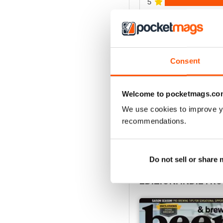
5
4
3
2
Consent
1
Welcome to pocketmags.co
VISUALIZZA LE REC
We use cookies to improve y
recommendations.
Do not sell or share
EDIZIONI INDIETRO