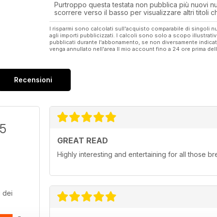
Purtroppo questa testata non pubblica più nuovi num
scorrere verso il basso per visualizzare altri titoli
I risparmi sono calcolati sull'acquisto comparabile di singoli
agli importi pubblicizzati. I calcoli sono solo a scopo illustrati
pubblicati durante l'abbonamento, se non diversamente indic
venga annullato nell'area Il mio account fino a 24 ore prima d
Recensioni
/5
GREAT READ
Highly interesting and entertaining for all those b
 dei