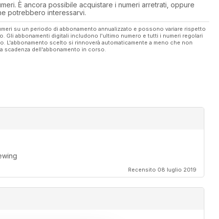
eri. È ancora possibile acquistare i numeri arretrati, oppure
 che potrebbero interessarvi.
 numeri su un periodo di abbonamento annualizzato e possono variare rispetto
vo. Gli abbonamenti digitali includono l'ultimo numero e tutti i numeri regolari
ato. L'abbonamento scelto si rinnoverà automaticamente a meno che non
ella scadenza dell'abbonamento in corso.
rewing
Recensito 08 luglio 2019