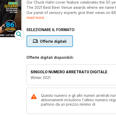
Our Chuck Hahn cover feature celebrates the 50 ye
The 2021 Best Beer Venue awards where we name th
Our panel of sensory experts give their views on 86 
read more
The dedicated HomeBrewer section looks at, among 
Zealand brewing scene, plus four separate DIY reci
And so much more.
SELEZIONARE IL FORMATO:
Offerte digitali
Offerte digitali disponibili:
SINGOLO NUMERO ARRETRATO DIGITALE
Winter 2021
Questo numero e gli altri numeri arretrati n
abbonamenti includono l'ultimo numero rego
partono da un prezzo minimo di