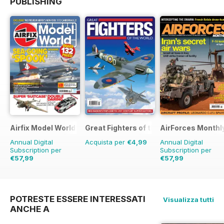
PUBLISHING
Airfix Model World
Great Fighters of the World
AirForces Monthl
Annual Digital
Acquista per
€4,99
Annual Digital
Subscription per
Subscription per
€57,99
€57,99
€83.88
Risparmio
31%
€83.88
Risparmio
3
POTRESTE ESSERE INTERESSATI
Visualizza tutti
ANCHE A