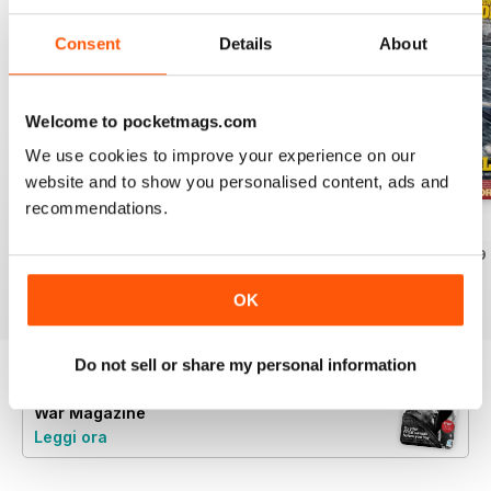
Consent
Details
About
Welcome to pocketmags.com
We use cookies to improve your experience on our
website and to show you personalised content, ads and
recommendations.
July 2026
June 2026
May 2026
Acquista per
€6,99
Acquista per
€6,99
Acquista per
€6,99
Vista
|
Al carrello
Vista
|
Al carrello
Vista
|
Al carrello
OK
Do not sell or share my personal information
Provate un
campione gratuito
di Britain at
War Magazine
Leggi ora