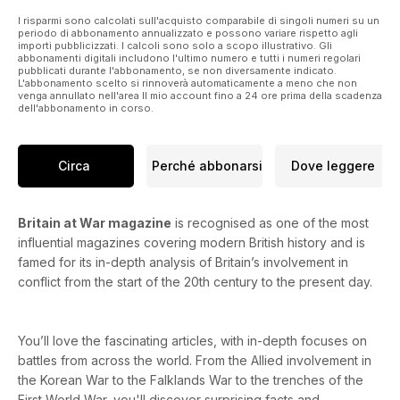
I risparmi sono calcolati sull'acquisto comparabile di singoli numeri su un
periodo di abbonamento annualizzato e possono variare rispetto agli
importi pubblicizzati. I calcoli sono solo a scopo illustrativo. Gli
abbonamenti digitali includono l'ultimo numero e tutti i numeri regolari
pubblicati durante l'abbonamento, se non diversamente indicato.
L'abbonamento scelto si rinnoverà automaticamente a meno che non
venga annullato nell'area Il mio account fino a 24 ore prima della scadenza
dell'abbonamento in corso.
Circa
Perché abbonarsi
Dove leggere
Britain at War magazine
is recognised as one of the most
influential magazines covering modern British history and is
famed for its in-depth analysis of Britain’s involvement in
conflict from the start of the 20th century to the present day.
You’ll love the fascinating articles, with in-depth focuses on
battles from across the world. From the Allied involvement in
the Korean War to the Falklands War to the trenches of the
First World War, you'll discover surprising facts and