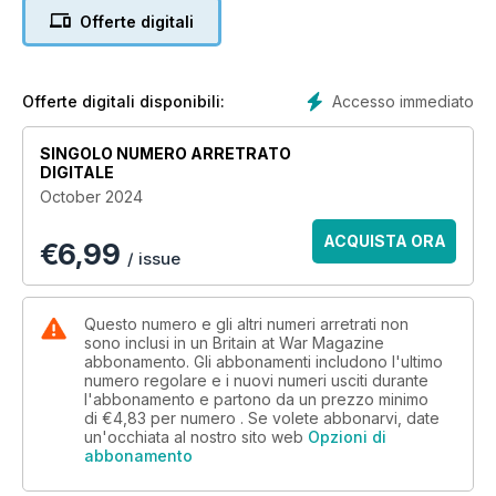
Battle of Britain strategist’s first combat sortie
Offerte digitali
HMS HOOD GOES GLOBAL
Flying the flag with the Special Service Cruise
Accesso immediato
Offerte digitali disponibili:
VENERABLE VETERAN
The long-serving ‘battle bus’ that could claim a bus pass
SINGOLO NUMERO ARRETRATO
DIGITALE
October 2024
ACQUISTA ORA
€
6,99
/ issue
Questo numero e gli altri numeri arretrati non
sono inclusi in un Britain at War Magazine
abbonamento. Gli abbonamenti includono l'ultimo
numero regolare e i nuovi numeri usciti durante
l'abbonamento e partono da un prezzo minimo
di
€4,83
per numero . Se volete abbonarvi, date
un'occhiata al nostro sito web
Opzioni di
abbonamento