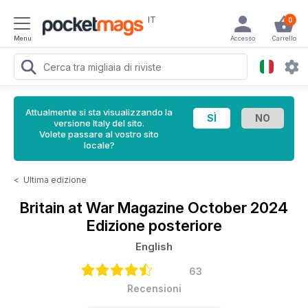
IT
0
Menu
Accesso
Carrello
Attualmente si sta visualizzando la
versione Italy del sito.
Volete passare al vostro sito
locale?
<
Ultima edizione
Britain at War Magazine
October 2024
Edizione posteriore
English
63
Recensioni