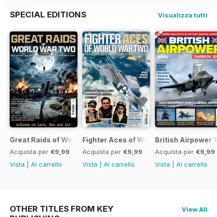
SPECIAL EDITIONS
Visualizza tutti
Great Raids of World War Two
Fighter Aces of World War Two
British Airpower
Acquista per
€9,99
Acquista per
€9,99
Acquista per
€9,99
Vista
|
Al carrello
Vista
|
Al carrello
Vista
|
Al carrello
OTHER TITLES FROM KEY
View All