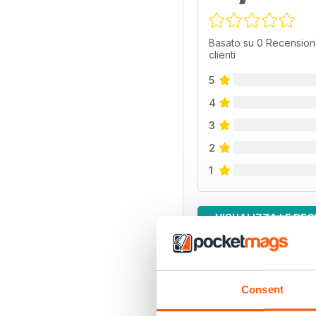
Basato su 0 Recensioni
clienti
5
4
3
2
1
VISUALIZZA LE REC
Consent
EDIZIONI INDIETRO