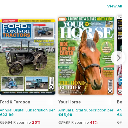
View All
Ford & Fordson
Your Horse
Best 
Annual Digital Subscription per
Annual Digital Subscription per
Annual
€23,99
€45,99
€42,
€29.94
Risparmio
20%
€77.87
Risparmio
41%
€71.8