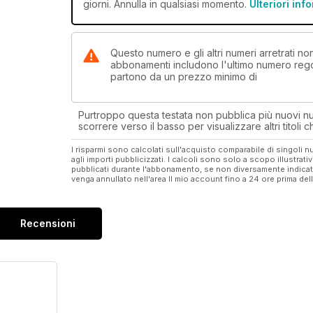
giorni. Annulla in qualsiasi momento.
Ulteriori inf
Questo numero e gli altri numeri arretrati n
abbonamenti includono l'ultimo numero rego
partono da un prezzo minimo di
Purtroppo questa testata non pubblica più nuovi num
scorrere verso il basso per visualizzare altri titoli
I risparmi sono calcolati sull'acquisto comparabile di singoli
agli importi pubblicizzati. I calcoli sono solo a scopo illustrati
pubblicati durante l'abbonamento, se non diversamente indic
venga annullato nell'area Il mio account fino a 24 ore prima d
Recensioni