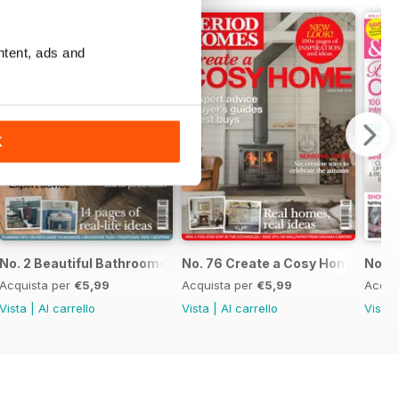
ntent, ads and
K
No. 2 Beautiful Bathrooms
No. 76 Create a Cosy Home
No. 7
Acquista per
€5,99
Acquista per
€5,99
Acqui
Vista
|
Al carrello
Vista
|
Al carrello
Vista