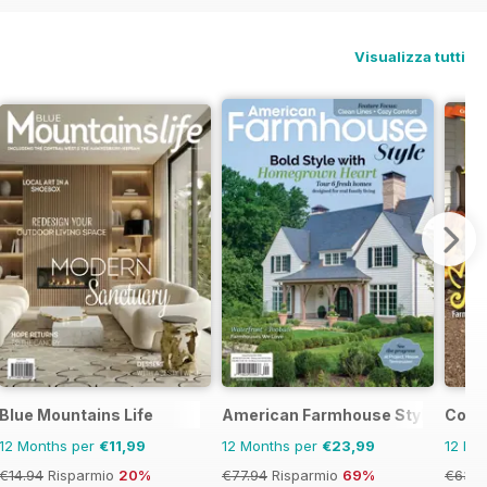
Visualizza tutti
Blue Mountains Life
American Farmhouse Style
Coun
12 Months per
€11,99
12 Months per
€23,99
12 Mo
€14.94
Risparmio
20%
€77.94
Risparmio
69%
€63.9