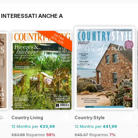
 INTERESSATI ANCHE A
EXTRA
20% OFF
Quarterly
Country Living
Country Style
12 Months per
€33,99
12 Months per
€41,99
€83.88
Risparmio
59%
€45.37
Risparmio
7%