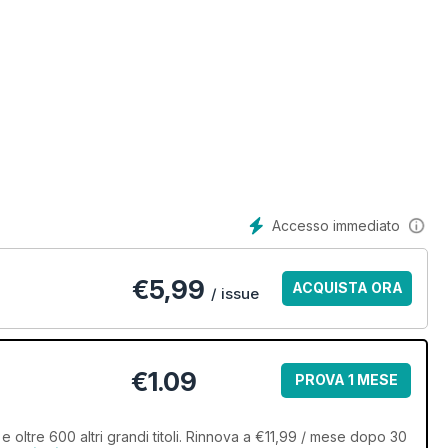
Accesso immediato
€
5,99
ACQUISTA ORA
/ issue
€1.09
PROVA 1 MESE
e oltre 600 altri grandi titoli. Rinnova a €11,99 / mese dopo 30