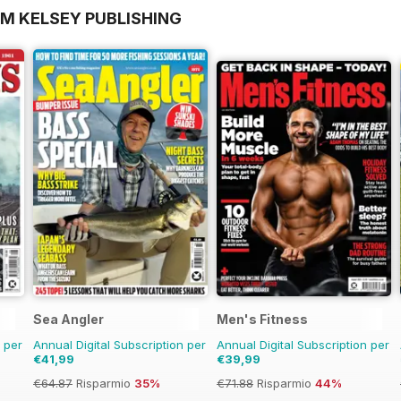
OM KELSEY PUBLISHING
Sea Angler
Men's Fitness
n per
Annual Digital Subscription per
Annual Digital Subscription per
€41,99
€39,99
€64.87
Risparmio
35%
€71.88
Risparmio
44%