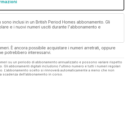
ormazioni
on sono inclusi in un British Period Homes abbonamento. Gli
lare e i nuovi numeri usciti durante l'abbonamento e
eri. È ancora possibile acquistare i numeri arretrati, oppure
 che potrebbero interessarvi.
 numeri su un periodo di abbonamento annualizzato e possono variare rispetto
vo. Gli abbonamenti digitali includono l'ultimo numero e tutti i numeri regolari
ato. L'abbonamento scelto si rinnoverà automaticamente a meno che non
ella scadenza dell'abbonamento in corso.