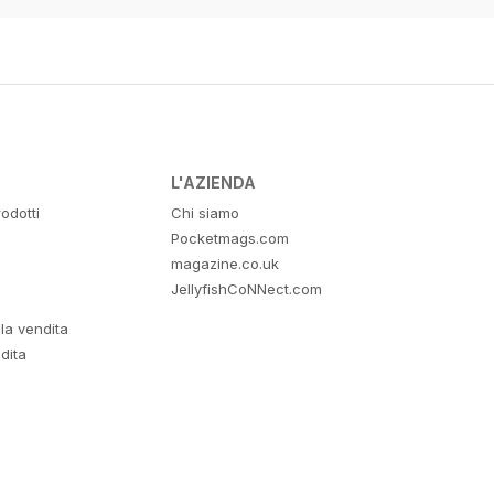
L'AZIENDA
odotti
Chi siamo
Pocketmags.com
magazine.co.uk
JellyfishCoNNect.com
lla vendita
dita