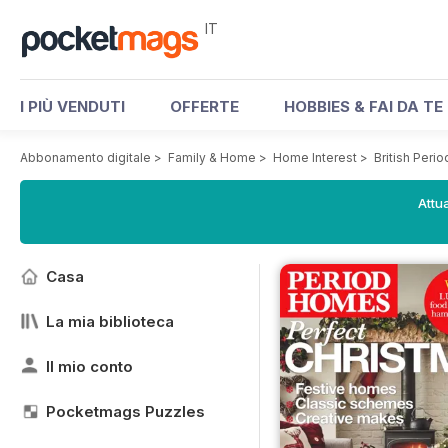
IT
I PIÙ VENDUTI
OFFERTE
HOBBIES & FAI DA TE
Abbonamento digitale
>
Family & Home
>
Home Interest
>
British Per
Attua
Casa
La mia biblioteca
Il mio conto
Pocketmags Puzzles