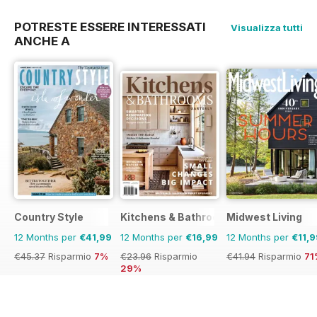
56%
POTRESTE ESSERE INTERESSATI
Visualizza tutti
ANCHE A
Country Style
Kitchens & Bathrooms Quarterly
Midwest Living
12 Months per
€41,99
12 Months per
€16,99
12 Months per
€11,9
€45.37
Risparmio
7%
€23.96
Risparmio
€41.94
Risparmio
71
29%