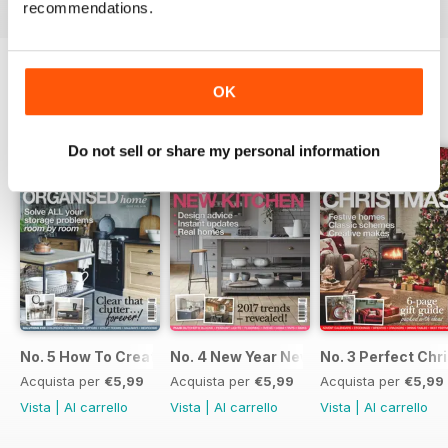
recommendations.
OK
EDIZIONI INDIETRO
Visualizza tutti
Do not sell or share my personal information
No. 5 How To Create An Organised Home
No. 4 New Year New Kitchen
No. 3 Perfect Ch
Acquista per
€5,99
Acquista per
€5,99
Acquista per
€5,99
Vista
|
Al carrello
Vista
|
Al carrello
Vista
|
Al carrello