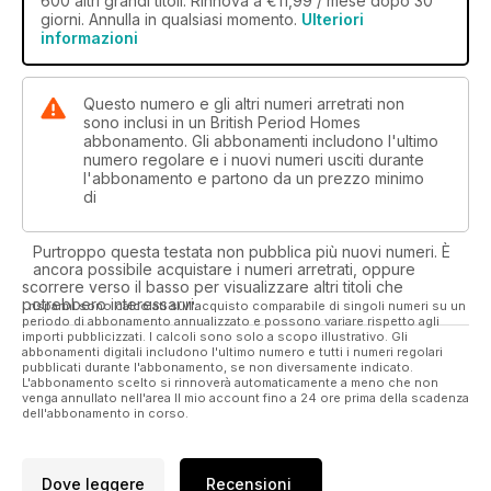
600 altri grandi titoli. Rinnova a €11,99 / mese dopo 30
giorni. Annulla in qualsiasi momento.
Ulteriori
informazioni
Questo numero e gli altri numeri arretrati non
sono inclusi in un British Period Homes
abbonamento. Gli abbonamenti includono l'ultimo
numero regolare e i nuovi numeri usciti durante
l'abbonamento e partono da un prezzo minimo
di
Purtroppo questa testata non pubblica più nuovi numeri. È
ancora possibile acquistare i numeri arretrati, oppure
scorrere verso il basso per visualizzare altri titoli che
potrebbero interessarvi.
I risparmi sono calcolati sull'acquisto comparabile di singoli numeri su un
periodo di abbonamento annualizzato e possono variare rispetto agli
importi pubblicizzati. I calcoli sono solo a scopo illustrativo. Gli
abbonamenti digitali includono l'ultimo numero e tutti i numeri regolari
pubblicati durante l'abbonamento, se non diversamente indicato.
L'abbonamento scelto si rinnoverà automaticamente a meno che non
venga annullato nell'area Il mio account fino a 24 ore prima della scadenza
dell'abbonamento in corso.
Dove leggere
Recensioni