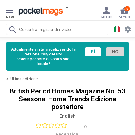
IT
0
Menu
Accesso
Carrello
Attualmente si sta visualizzando la
versione Italy del sito.
Volete passare al vostro sito
locale?
<
Ultima edizione
British Period Homes Magazine
No. 53
Seasonal Home Trends Edizione
posteriore
English
0
Recensioni