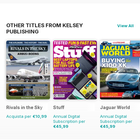
OTHER TITLES FROM KELSEY
View All
PUBLISHING
Rivals in the Sky
Stuff
Jaguar World
Acquista per
€10,99
Annual Digital
Annual Digital
Subscription per
Subscription per
€45,99
€45,99
€77.87
Risparmio
41%
€103.87
Risparmio