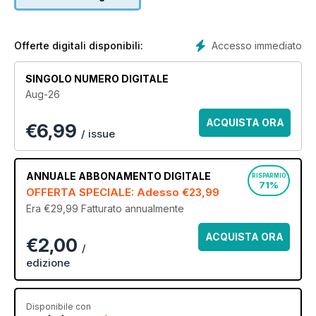
inspiration to help you plan out your next project. Plus, don’t
miss out on practical advice from industry experts on topics
such as budget and costs to planning and managing your
home renovations.
Accesso immediato
Offerte digitali disponibili:
So, if you have a ‘doers’ attitude and are ready to embark
SINGOLO NUMERO DIGITALE
on your very own home building journey, then subscribe
Aug-26
to Build It digital magazine today - your ultimate home
renovation, DIY and custom home building monthly
ACQUISTA ORA
€
6,99
guide!
/ issue
ANNUALE
ABBONAMENTO DIGITALE
RISPARMIO
71%
OFFERTA SPECIALE: Adesso
€23,99
Era €29,99
Fatturato annualmente
ACQUISTA ORA
€2,00
/
edizione
Disponibile con