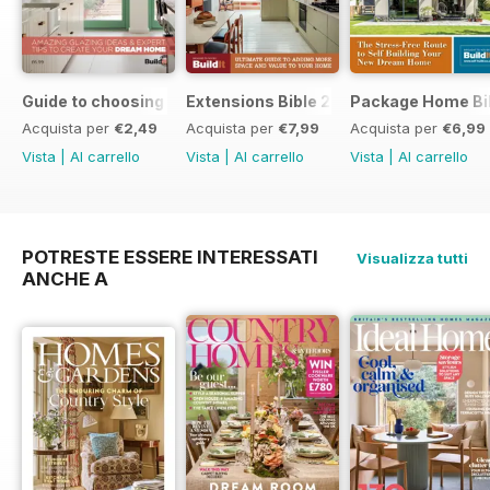
Guide to choosing windows and doors
Extensions Bible 2026
Package Home Bi
Acquista per
€2,49
Acquista per
€7,99
Acquista per
€6,99
Vista
|
Al carrello
Vista
|
Al carrello
Vista
|
Al carrello
POTRESTE ESSERE INTERESSATI
Visualizza tutti
ANCHE A