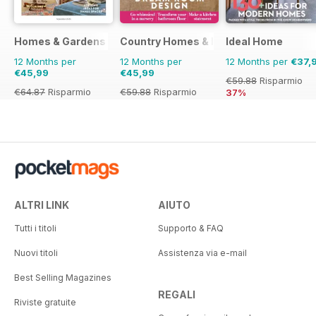
Homes & Gardens
Country Homes & Interiors
Ideal Home
12 Months per
12 Months per
12 Months per
€37,
€45,99
€45,99
€59.88
Risparmio
€64.87
Risparmio
€59.88
Risparmio
37%
29%
23%
ALTRI LINK
AIUTO
Tutti i titoli
Supporto & FAQ
Nuovi titoli
Assistenza via e-mail
Best Selling Magazines
REGALI
Riviste gratuite