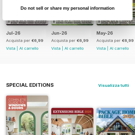
key self build suppliers
Do not sell or share my personal information
… and plenty more!
Jul-26
Jun-26
May-26
Acquista per
€6,99
Acquista per
€6,99
Acquista per
€6,99
Vista
|
Al carrello
Vista
|
Al carrello
Vista
|
Al carrello
SPECIAL EDITIONS
Visualizza tutti