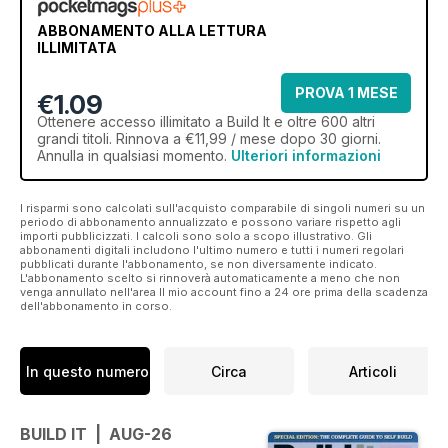
ABBONAMENTO ALLA LETTURA
ILLIMITATA
PROVA 1 MESE
€1.09
Ottenere
accesso illimitato
a Build It e oltre 600 altri
grandi titoli. Rinnova a €11,99 / mese dopo 30 giorni.
Annulla in qualsiasi momento.
Ulteriori informazioni
I risparmi sono calcolati sull'acquisto comparabile di singoli numeri su un
periodo di abbonamento annualizzato e possono variare rispetto agli
importi pubblicizzati. I calcoli sono solo a scopo illustrativo. Gli
abbonamenti digitali includono l'ultimo numero e tutti i numeri regolari
pubblicati durante l'abbonamento, se non diversamente indicato.
L'abbonamento scelto si rinnoverà automaticamente a meno che non
venga annullato nell'area Il mio account fino a 24 ore prima della scadenza
dell'abbonamento in corso.
In questo numero
Circa
Articoli
BUILD IT | AUG-26