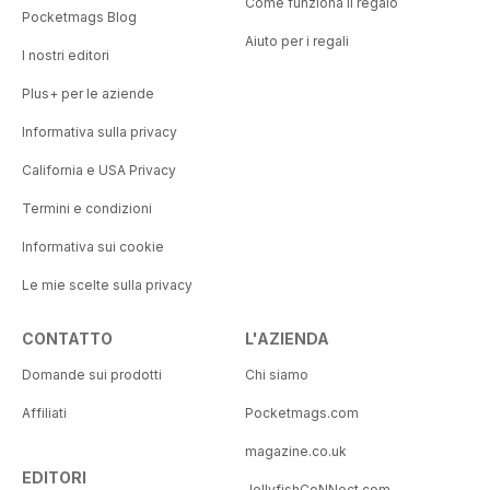
Come funziona il regalo
Pocketmags Blog
Aiuto per i regali
I nostri editori
Plus+ per le aziende
Informativa sulla privacy
California e USA Privacy
Termini e condizioni
Informativa sui cookie
Le mie scelte sulla privacy
CONTATTO
L'AZIENDA
Domande sui prodotti
Chi siamo
Affiliati
Pocketmags.com
magazine.co.uk
EDITORI
JellyfishCoNNect.com