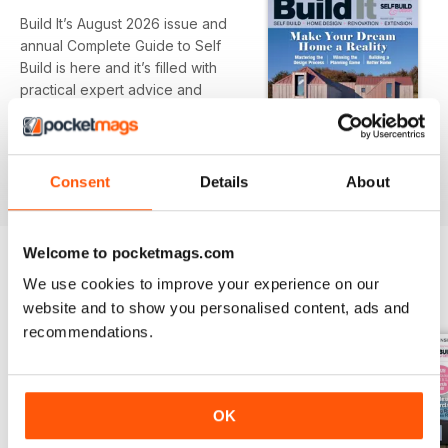
Build It’s August 2026 issue and
annual Complete Guide to Self
Build is here and it’s filled with
practical expert advice and
guidance, inspiring projects and
the latest products you need to
Per saperne di più
ensure your dream home building,
renovation or extension project is
Consent
Details
About
a success, including:
- How much it costs to self build a
Welcome to pocketmags.com
home – and how to start!
We use cookies to improve your experience on our
- Design inspiration from Build It
EDIZIONI INDIETRO
Visualizza tutti
website and to show you personalised content, ads and
Award-Winning Projects and
recommendations.
Products
- Getting the big decisions right –
from structural choices to
windows and doors
OK
- Expert planning advice
- Build It’s annual directory full of