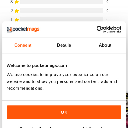
3
0
2
0
1
0
VISUALIZZA LE RECENSIONI
Consent
Details
About
Welcome to pocketmags.com
We use cookies to improve your experience on our
EDIZIONI INDIETRO
Visualizza tutti
website and to show you personalised content, ads and
recommendations.
OK