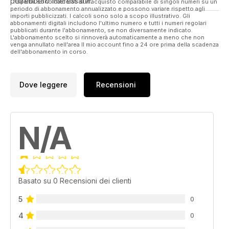
potrebbero interessarvi.
I risparmi sono calcolati sull'acquisto comparabile di singoli numeri su un
periodo di abbonamento annualizzato e possono variare rispetto agli
importi pubblicizzati. I calcoli sono solo a scopo illustrativo. Gli
abbonamenti digitali includono l'ultimo numero e tutti i numeri regolari
pubblicati durante l'abbonamento, se non diversamente indicato.
L'abbonamento scelto si rinnoverà automaticamente a meno che non
venga annullato nell'area Il mio account fino a 24 ore prima della scadenza
dell'abbonamento in corso.
Dove leggere
Recensioni
N/A
Basato su 0 Recensioni dei clienti
5
0
4
0