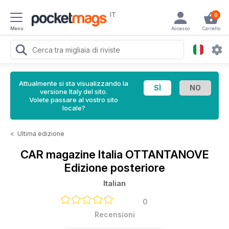
IT
0
Menu
Accesso
Carrello
Attualmente si sta visualizzando la
versione Italy del sito.
Volete passare al vostro sito
locale?
<
Ultima edizione
CAR magazine Italia
OTTANTANOVE
Edizione posteriore
Italian
0
Recensioni