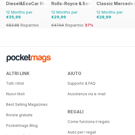
Diesel&EcoCar Magazine
Rolls-Royce & Bentley Driver
Classic Mercede
12 Months per
12 Months per
12 Months per
€35,99
€29,99
€28,99
€83.88
Risparmio
€47.94
Risparmio
37%
57%
ALTRI LINK
AIUTO
Tutti i titoli
Supporto & FAQ
Nuovi titoli
Assistenza via e-mail
Best Selling Magazines
REGALI
Riviste gratuite
Come funziona il regalo
Pocketmags Blog
Aiuto per i regali