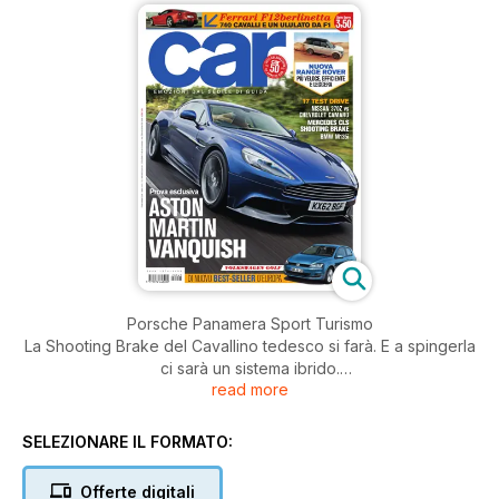
Porsche Panamera Sport Turismo
La Shooting Brake del Cavallino tedesco si farà. E a spingerla
ci sarà un sistema ibrido.
read more
La Nuova Range Rover
14 ragioni per cui la nuova Range Rover dominerà il mondo. È
SELEZIONARE IL FORMATO:
solo pubblicità?
Offerte digitali