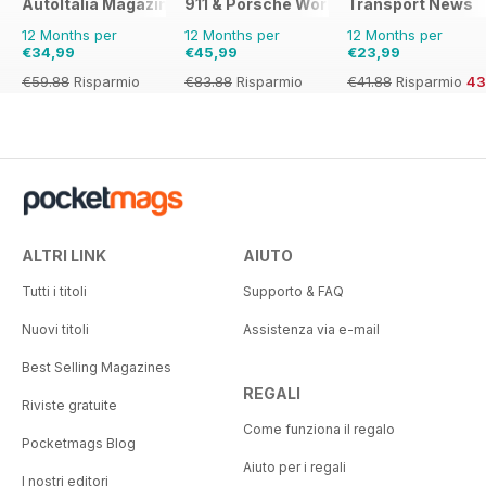
AutoItalia Magazine
911 & Porsche World
Transport News
12 Months per
12 Months per
12 Months per
€34,99
€45,99
€23,99
€59.88
Risparmio
€83.88
Risparmio
€41.88
Risparmio
4
42%
45%
ALTRI LINK
AIUTO
Tutti i titoli
Supporto & FAQ
Nuovi titoli
Assistenza via e-mail
Best Selling Magazines
REGALI
Riviste gratuite
Come funziona il regalo
Pocketmags Blog
Aiuto per i regali
I nostri editori