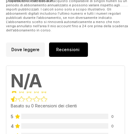
potrebbero interessarvi.
I risparmi sono calcolati sull'acquisto comparabile di singoli numeri su un
periodo di abbonamento annualizzato e possono variare rispetto agli
importi pubblicizzati. I calcoli sono solo a scopo illustrativo. Gli
abbonamenti digitali includono l'ultimo numero e tutti i numeri regolari
pubblicati durante l'abbonamento, se non diversamente indicato.
L'abbonamento scelto si rinnoverà automaticamente a meno che non
venga annullato nell'area Il mio account fino a 24 ore prima della scadenza
dell'abbonamento in corso.
Dove leggere
Recensioni
N/A
Basato su 0 Recensioni dei clienti
5
0
4
0