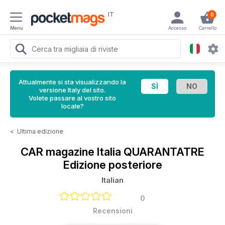
IT
0
Menu
Accesso
Carrello
Attualmente si sta visualizzando la
versione Italy del sito.
Volete passare al vostro sito
locale?
<
Ultima edizione
CAR magazine Italia
QUARANTATRE
Edizione posteriore
Italian
0
Recensioni