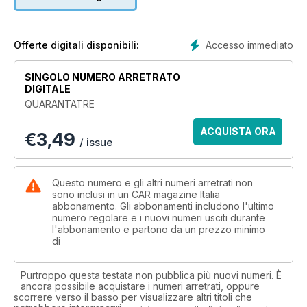
Ferrari F12berlinetta
Ha 740 cv. È più veloce di una Enzo. È tempo di prepararsi
per l’epica Ferrari F12.
Accesso immediato
Offerte digitali disponibili:
Quegli oscuri brividi satanici
Dimenticate la recessione e le Ferrari: è arrivata una Vanquish
SINGOLO NUMERO ARRETRATO
tutta nuova.
DIGITALE
QUARANTATRE
Mercedes G63 AMG
Accelera come una supercar, ma curva come un Defender…
ACQUISTA ORA
€
3,49
/ issue
Le hot hatch sono tornate
Nell’esplosiva 1M BMW ha esagerato con la dose consigliata
sulla confezione della serie 1.
Questo numero e gli altri numeri arretrati non
sono inclusi in un CAR magazine Italia
abbonamento. Gli abbonamenti includono l'ultimo
Mercedes accorcia le distanze
numero regolare e i nuovi numeri usciti durante
Nella fremente classe delle due volumi, dominata da BMW e
l'abbonamento e partono da un prezzo minimo
Audi, arriva una nuova Mercedes Classe A, tanto spigolosa
di
da essere irriconoscibile.
Purtroppo questa testata non pubblica più nuovi numeri. È
ancora possibile acquistare i numeri arretrati, oppure
scorrere verso il basso per visualizzare altri titoli che