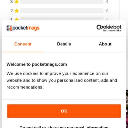
3
0
2
0
1
0
VISUALIZZA LE RECENSIONI
Consent
Details
About
Welcome to pocketmags.com
We use cookies to improve your experience on our
EDIZIONI INDIETRO
website and to show you personalised content, ads and
Visualizza tutti
recommendations.
OK
Do not sell or share my personal information