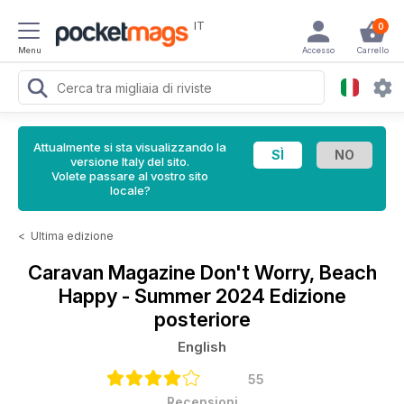
IT
0
Menu
Accesso
Carrello
Attualmente si sta visualizzando la
versione Italy del sito.
Volete passare al vostro sito
locale?
<
Ultima edizione
Caravan Magazine
Don't Worry, Beach
Happy - Summer 2024 Edizione
posteriore
English
55
Recensioni