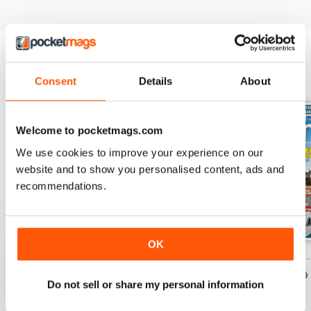
EDIZIONI INDIETRO
Visualizza tutti
Consent
Details
About
Welcome to pocketmags.com
We use cookies to improve your experience on our
website and to show you personalised content, ads and
recommendations.
OK
Caravan - Summer 2026
Family fun road trips - Caravan July 2
Coastal Charms -
Acquista per
€6,99
Acquista per
€6,99
Acquista per
€6,99
Do not sell or share my personal information
Vista
|
Al carrello
Vista
|
Al carrello
Vista
|
Al carrello