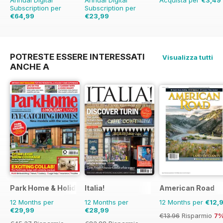
Subscription per
Subscription per
€64,99
€23,99
€83.88
Risparmio
€31.96
Risparmio
25%
23%
POTRESTE ESSERE INTERESSATI
Visualizza tutti
ANCHE A
Park Home & Holiday Living
Italia!
American Road
12 Months per
12 Months per
12 Months per
€12,
€29,99
€28,99
€13.96
Risparmio
7