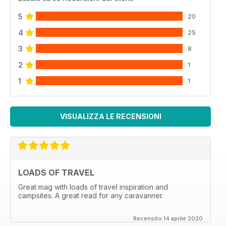
5
20
4
25
3
8
2
1
1
1
VISUALIZZA LE RECENSIONI
LOADS OF TRAVEL
Great mag with loads of travel inspiration and
campsites. A great read for any caravanner.
Recensito 14 aprile 2020