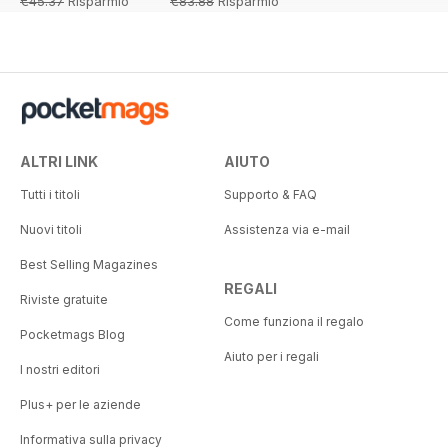
€45.37
Risparmio
€83.88
Risparmio
34%
65%
ALTRI LINK
AIUTO
Tutti i titoli
Supporto & FAQ
Nuovi titoli
Assistenza via e-mail
Best Selling Magazines
REGALI
Riviste gratuite
Come funziona il regalo
Pocketmags Blog
Aiuto per i regali
I nostri editori
Plus+ per le aziende
Informativa sulla privacy