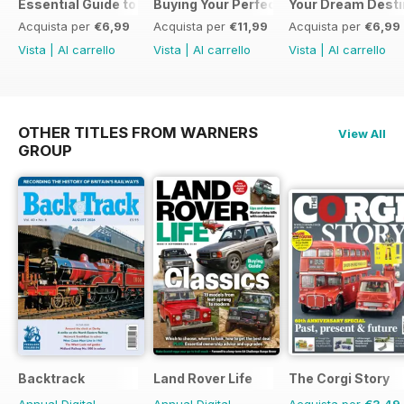
Essential Guide to Caravans 2026
Buying Your Perfect Caravan 2025
Your Dream Desti
Acquista per
€6,99
Acquista per
€11,99
Acquista per
€6,99
Vista
|
Al carrello
Vista
|
Al carrello
Vista
|
Al carrello
OTHER TITLES FROM WARNERS
View All
GROUP
Backtrack
Land Rover Life
The Corgi Story
Annual Digital
Annual Digital
Acquista per
€3,49