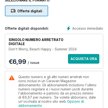
SELEZIONARE IL FORMATO:
Bailey Unicorn Cartagena. We also have a guide on caravan
showers and a no-cost project to fix a satellite.
Offerte digitali
You will also find meal ideas to try at home or while away, all
the latest news to keep you up to date, puzzles to keep you
occupied on the campsite and so much more.
Accesso immediato
Offerte digitali disponibili:
Enjoy Caravan regulars including New Gear, Destination of
SINGOLO NUMERO ARRETRATO
the month and getting answers to all of your caravan
DIGITALE
questions.
Don't Worry, Beach Happy - Summer 2024
See you next month for more!
ACQUISTA ORA
€
6,99
/ issue
Questo numero e gli altri numeri arretrati non
sono inclusi in un Caravan Magazine
abbonamento. Gli abbonamenti includono l'ultimo
numero regolare e i nuovi numeri usciti durante
l'abbonamento e partono da un prezzo minimo
di
€6,67
per numero . Se volete abbonarvi, date
un'occhiata al nostro sito web
Opzioni di
abbonamento