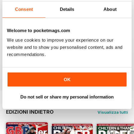
Consent
Details
About
GB RIDER
MAGAZINE | ISSUE 302
Welcome to pocketmags.com
GBRider - Issue 302
We use cookies to improve your experience on our
website and to show you personalised content, ads and
recommendations.
Out & About
SEIB Search for a Star
Per saperne di più
OK
Dr Hannah Moore and Follow me
Home
Do not sell or share my personal information
Our Featured Rider Rachel Ovens
EDIZIONI INDIETRO
Visualizza tutti
BSJA Awards Table
Easy Horsemanship with Derek