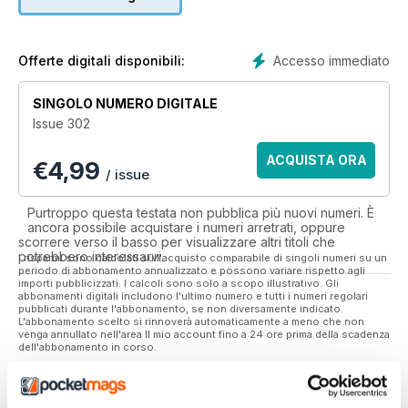
computer and read it anywhere.
Accesso immediato
Offerte digitali disponibili:
SINGOLO NUMERO DIGITALE
Issue 302
ACQUISTA ORA
€
4,99
/ issue
Purtroppo questa testata non pubblica più nuovi numeri. È
ancora possibile acquistare i numeri arretrati, oppure
scorrere verso il basso per visualizzare altri titoli che
potrebbero interessarvi.
I risparmi sono calcolati sull'acquisto comparabile di singoli numeri su un
periodo di abbonamento annualizzato e possono variare rispetto agli
importi pubblicizzati. I calcoli sono solo a scopo illustrativo. Gli
abbonamenti digitali includono l'ultimo numero e tutti i numeri regolari
pubblicati durante l'abbonamento, se non diversamente indicato.
L'abbonamento scelto si rinnoverà automaticamente a meno che non
venga annullato nell'area Il mio account fino a 24 ore prima della scadenza
dell'abbonamento in corso.
In questo numero
Dove leggere
Recensioni