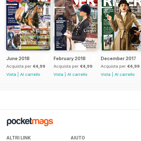
Williams
Dressage Decoded
Isabella Rogers
Katy Bar’s Clipathon
What’s New
June 2018
February 2018
December 2017
Acquista per
€4,99
Acquista per
€4,99
Acquista per
€4,99
Daisy Saddler Completes her
Vista
|
Al carrello
Vista
|
Al carrello
Vista
|
Al carrello
Journey
Competitions
ALTRI LINK
AIUTO